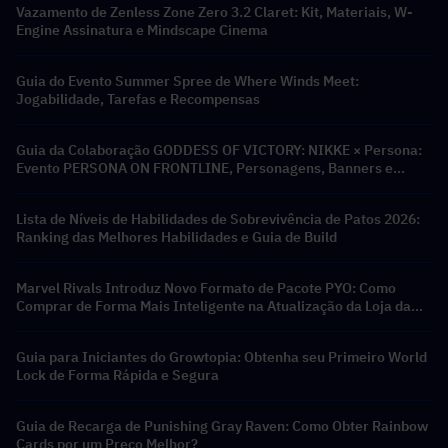
Vazamento de Zenless Zone Zero 3.2 Claret: Kit, Materiais, W-
Engine Assinatura e Mindscape Cinema
Guia do Evento Summer Spree de Where Winds Meet:
Jogabilidade, Tarefas e Recompensas
Guia da Colaboração GODDESS OF VICTORY: NIKKE × Persona:
Evento PERSONA ON FRONTLINE, Personagens, Banners e
Recompensas
Lista de Níveis de Habilidades de Sobrevivência de Patos 2026:
Ranking das Melhores Habilidades e Guia de Build
Marvel Rivals Introduz Novo Formato de Pacote PYO: Como
Comprar de Forma Mais Inteligente na Atualização da Loja da
Temporada 9.5
Guia para Iniciantes do Growtopia: Obtenha seu Primeiro World
Lock de Forma Rápida e Segura
Guia de Recarga de Punishing Gray Raven: Como Obter Rainbow
Cards por um Preço Melhor?