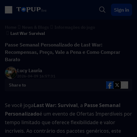
Sign in
Home
News & Blogs
Informações do jogo
Last War Survival
Passe Semanal Personalizado de Last War:
Recompensas, Preço, Vale a Pena e Como Comprar
Barato
Lucy Lauria
2026-04-09 16:57:31
Share to
Se você joga
Last War: Survival
, a 
Passe Semanal 
Personalizado
é um evento de Ofertas Imperdíveis por 
tempo limitado que oferece flexibilidade e valor 
incríveis. Ao contrário dos pacotes genéricos, este 