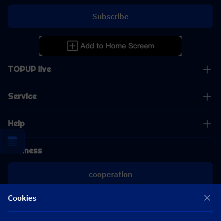
Subscribe
TOPUP live
Service
Help
Business
cooperation
Cookies
[email protected]
[email protected]