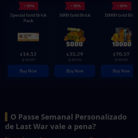
- 30%
- 30%
- 30%
Special Gold Brick
5000 Gold Brick
10000 Gold Bric
Pack
14.12
35.29
70.57
$
$
$
$ 19.99
$ 49.99
$ 99.99
Buy Now
Buy Now
Buy Now
▍
O Passe Semanal Personalizado 
de Last War vale a pena?