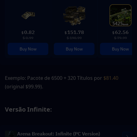
0.82
151.78
62.56
$
$
$
$ 0.99
$ 190.99
$ 79.99
Buy Now
Buy Now
Buy Now
Exemplo: Pacote de 6500 + 320 Títulos por
 $81.40
(original $99.99).
Versão Infinite: 
Arena Breakout: Infinite (PC Version)