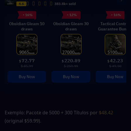
4.6
383.8k+ sold
- 16%
- 12%
- 16%
Obsidian Gleam 10
Obsidian Gleam 30
Tactical Control
draws
draws
Guarantee Bundl
72.77
220.89
42.23
$
$
$
$ 85.99
$ 250.99
$ 49.90
Buy Now
Buy Now
Buy Now
Exemplo: Pacote de 5000 + 300 Títulos por 
$48.42
(original $59.99).