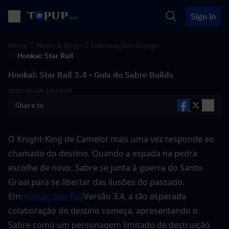
Sign in
Home
News & Blogs
Informações do jogo
Honkai: Star Rail
Honkai: Star Rail 3.4 - Guia do Sabre Builds
2025-06-09 14:19:39
Share to
O Knight-King de Camelot mais uma vez responde ao 
chamado do destino. Quando a espada na pedra 
escolhe de novo, Sabre se junta à guerra do Santo 
Graal para se libertar das ilusões do passado. 
Em
Honkai: Star Rail
Versão 3.4, a tão esperada 
colaboração do destino começa, apresentando o 
Sabre como um personagem limitado de destruição 