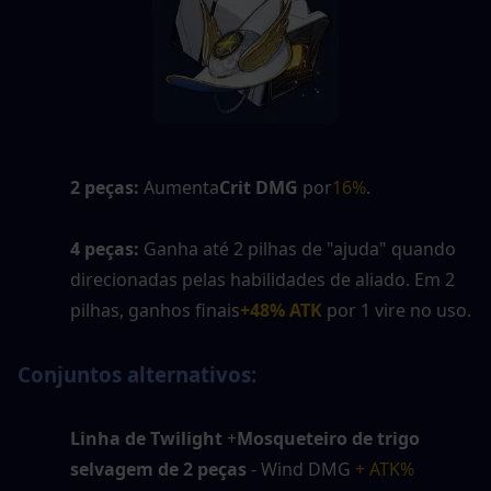
2 peças:
 Aumenta
Crit DMG
 por
16%
.
4 peças:
 Ganha até 2 pilhas de "ajuda" quando 
direcionadas pelas habilidades de aliado. Em 2 
pilhas, ganhos finais
+48% ATK
 por 1 vire no uso.
Conjuntos alternativos:
Linha de Twilight
 +
Mosqueteiro de trigo 
selvagem de 2 peças
 - Wind DMG
 + ATK%