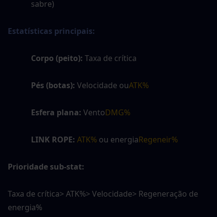
sabre)
Estatísticas principais:
Corpo (peito):
 Taxa de crítica
Pés (botas):
 Velocidade ou
ATK%
Esfera plana:
 Vento
DMG%
LINK ROPE:
ATK%
 ou energia
Regeneir%
Prioridade sub-stat:
Taxa de crítica> ATK%> Velocidade> Regeneração de 
energia%