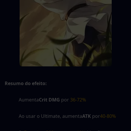
Resumo do efeito:
Aumenta
Crit DMG
 por
 36-72%
Ao usar o Ultimate, aumenta
ATK
 por
40-80%