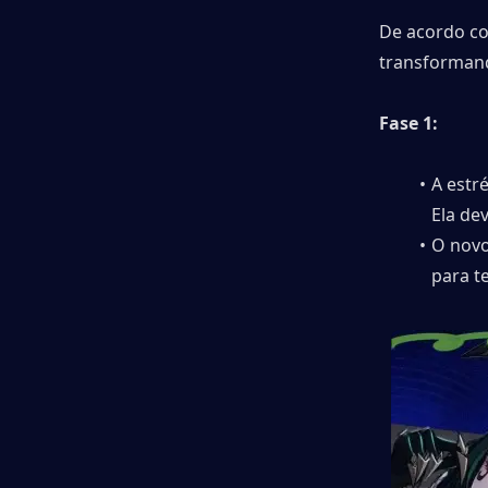
De acordo co
transformand
Fase 1:
A estr
Ela de
O novo
para t