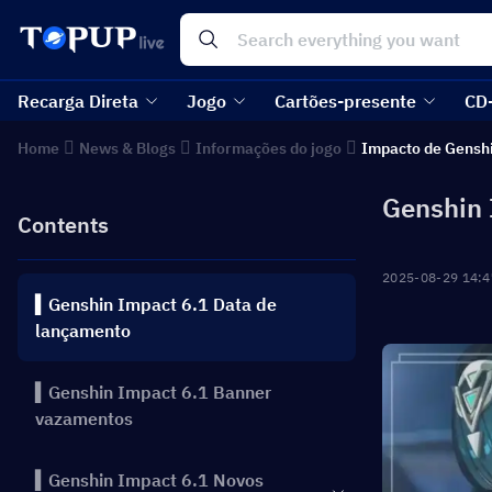
Recarga Direta
Jogo
Cartões-presente
CD
Home
News & Blogs
Informações do jogo
Impacto de Gensh
Genshin 
Contents
2025-08-29 14:4
▍Genshin Impact 6.1 Data de
lançamento
▍Genshin Impact 6.1 Banner
vazamentos
▍Genshin Impact 6.1 Novos