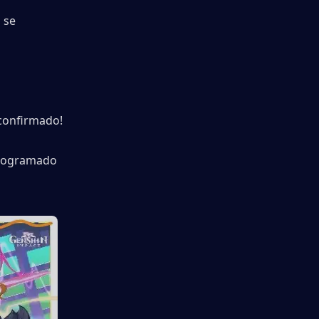
se 
confirmado! 
rogramado 