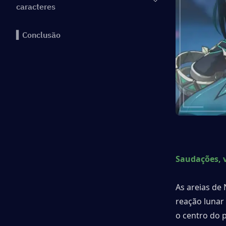
caracteres
▍Conclusão
Saudações, v
As areias de
reação lunar 
o centro do p