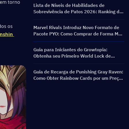
em torno 
Banners e Recompensas
Lista de Níveis de Habilidades de
Sobrevivência de Patos 2026: Ranking das
Melhores Habilidades e Guia de Build
os os 
Marvel Rivals Introduz Novo Formato de
Pacote PYO: Como Comprar de Forma Mais
nshin 
Inteligente na Atualização da Loja da
Temporada 9.5
Guia para Iniciantes do Growtopia:
Obtenha seu Primeiro World Lock de
Forma Rápida e Segura
Guia de Recarga de Punishing Gray Raven:
Como Obter Rainbow Cards por um Preço
Melhor?