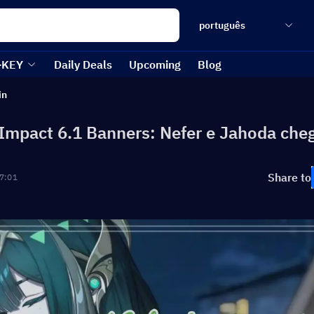
português
-KEY
Daily Deals
Upcoming
Blog
in
Impact 6.1 Banners: Nefer e Jahoda che
Share to
7:01