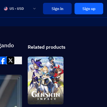
Sign in
Sign up
US - USD
gando
Related products