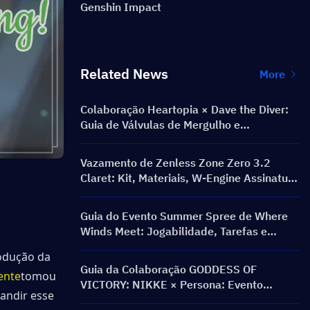
Genshin Impact
Related News
More
Colaboração Heartopia × Dave the Diver:
Guia de Válvulas de Mergulho e
Recompensas
Vazamento de Zenless Zone Zero 3.2
Claret: Kit, Materiais, W-Engine Assinatura
e Mindscape Cinema
Guia do Evento Summer Spree de Where
Winds Meet: Jogabilidade, Tarefas e
Recompensas
odução da 
Guia da Colaboração GODDESS OF
ente
tomou 
VICTORY: NIKKE × Persona: Evento
andir esse 
PERSONA ON FRONTLINE, Personagens,