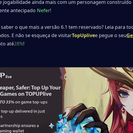
de jogabilidade ainda mais com um personagem construído 
mente antecipado 
Nefer
!
saber o que mais a versão 6.1 tem reservado? Leia para tod
dos. E não se esqueça de visitar
TopUplive
e pegue o seu
Ge
to até
28%
!