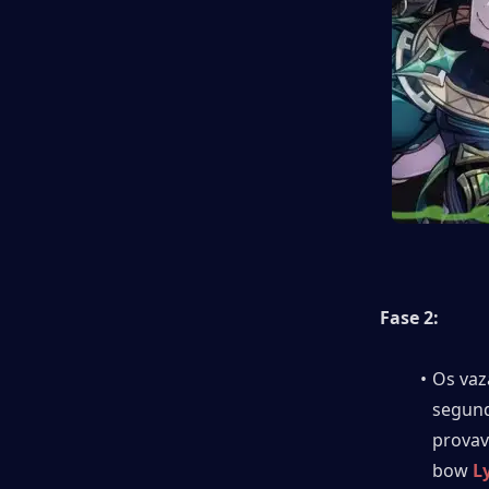
Fase 2:
Os vaz
segund
provav
bow 
L