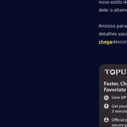
novo estilo 
dele: o alta
Ansioso para 
detalhes vaza
chega
descon