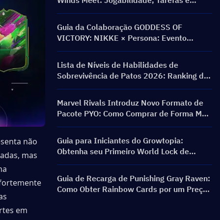
Winds Meet: Jogabilidade, Tarefas e
Recompensas
Guia da Colaboração GODDESS OF
VICTORY: NIKKE × Persona: Evento
PERSONA ON FRONTLINE, Personagens,
Banners e Recompensas
Lista de Níveis de Habilidades de
Sobrevivência de Patos 2026: Ranking das
Melhores Habilidades e Guia de Build
Marvel Rivals Introduz Novo Formato de
Pacote PYO: Como Comprar de Forma Mais
Inteligente na Atualização da Loja da
Temporada 9.5
Guia para Iniciantes do Growtopia:
senta não 
Obtenha seu Primeiro World Lock de
adas, mas 
Forma Rápida e Segura
a 
Guia de Recarga de Punishing Gray Raven:
fortemente 
Como Obter Rainbow Cards por um Preço
s 
Melhor?
tes em 