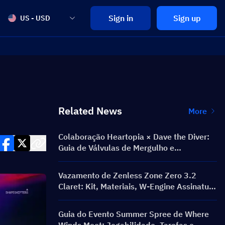
Sign in
Sign up
US - USD
Related News
More
Colaboração Heartopia × Dave the Diver:
Guia de Válvulas de Mergulho e
Recompensas
Vazamento de Zenless Zone Zero 3.2
Claret: Kit, Materiais, W-Engine Assinatura
e Mindscape Cinema
Guia do Evento Summer Spree de Where