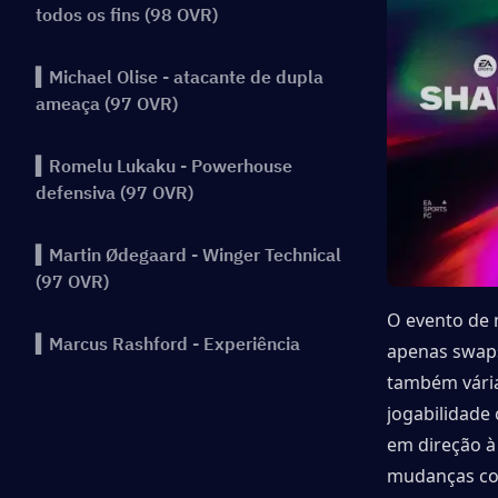
todos os fins (98 OVR)
▍Michael Olise - atacante de dupla
ameaça (97 OVR)
▍Romelu Lukaku - Powerhouse
defensiva (97 OVR)
▍Martin Ødegaard - Winger Technical
(97 OVR)
O evento de 
▍Marcus Rashford - Experiência
apenas swaps
defensiva (97 OVR)
também vária
jogabilidade
▍Marco Reus-craque profundo (97
em direção à
OVR)
mudanças com