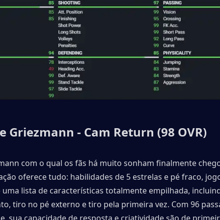
e Griezmann - Cam Return (98 OVR)
ann com o qual os fãs há muito sonham finalmente chegou
ção oferece tudo: habilidades de 5 estrelas e pé fraco, jogo
uma lista de características totalmente empilhada, incluin
ento, tiro no pé externo e tiro pela primeira vez. Com 96 pass
ble, sua capacidade de resposta e criatividade são de primeira