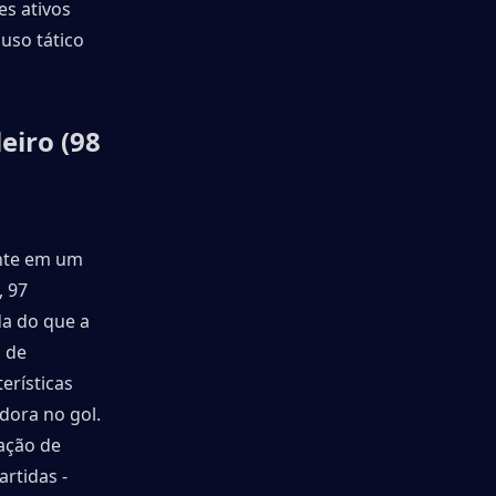
s ativos 
so tático 
iro (98 
nte em um 
 97 
a do que a 
 de 
rísticas 
ora no gol. 
ção de 
rtidas - 