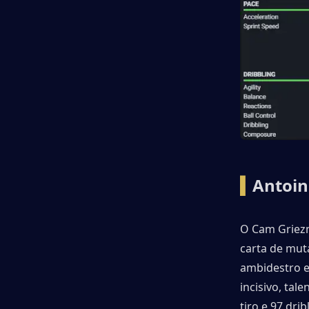
▍
Antoin
O Cam Griezm
carta de muta
ambidestro e 
incisivo, tal
tiro e 97 dri