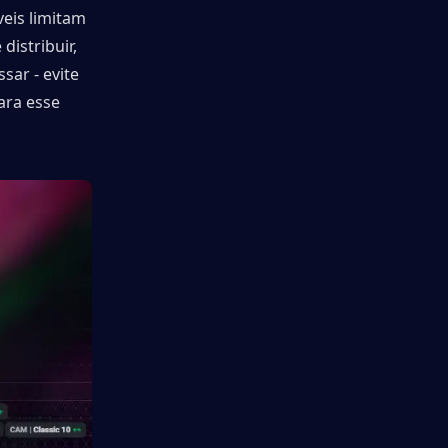
s ​​limitam 
stribuir, 
ar - evite 
ara esse 