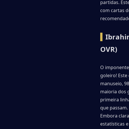
partidas. Es
▍ENDRICK-Speedster com pés à
com cartas de
esquerda (96 OVR)
recomendad
▍Giorgi Mamardashvili - goleiro que
▍
Ibrahi
virou torre (96 OVR)
OVR)
▍Conclusão
O imponente 
goleiro! Este
manuseio, 98
maioria dos 
primeira linh
que passam. 
Embora clara
estatísticas 