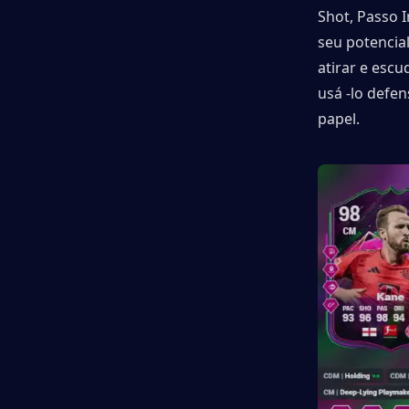
Shot, Passo I
seu potencia
atirar e escu
usá -lo defen
papel.