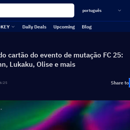
português
-KEY
Daily Deals
Upcoming
Blog
do cartão do evento de mutação FC 25:
n, Lukaku, Olise e mais
Share to
6:25