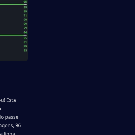
! Esta 
 
do passe 
agens, 96 
 linha. 