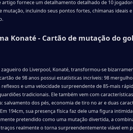
te artigo fornece um detalhamento detalhado de 10 jogadore
 mutação, incluindo seus pontos fortes, chímanas ideais e u
o.
ma Konaté - Cartão de mutação do gole
zagueiro do Liverpool, Konaté, transformou-se bizarrame
 cartão de 98 anos possui estatísticas incríveis: 98 mergulho,
 reflexos e uma velocidade surpreendente de 85-mais rápid
guardiões tradicionais. Ele também vem com características
a: salvamento dos pés, economia de tiro no ar e duas caracte
Em 194cm, sua presença física faz dele uma figura intimidad
mente pretendido como uma mutação divertida, a combina
e traços realmente o torna surpreendentemente viável em pa