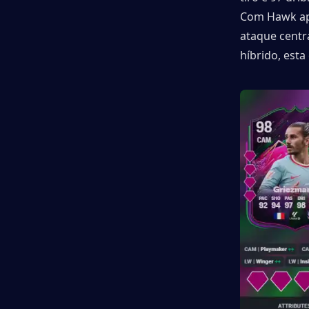
Com Hawk apl
ataque centra
híbrido, est