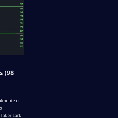
 (98 
lmente o 
s 
Taker Lark 