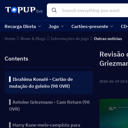
Recarga Direta
Jogo
Cartões-presente
CD
Home
News & Blogs
Informações do jogo
Outras notícias
Revisão 
Contents
Griezman
▍Ibrahima Konaté - Cartão de
2025-06-19 14:2
mutação do goleiro (98 OVR)
▍Antoine Griezmann - Cam Return (98
OVR)
▍Harry Kane-meio-campista para