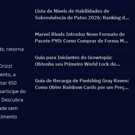
PERSONA ON FRONTLINE, Personagens,
Banners e Recompensas
Lista de Níveis de Habilidades de
Sobrevivência de Patos 2026: Ranking das
Melhores Habilidades e Guia de Build
Marvel Rivals Introduz Novo Formato de
Pacote PYO: Como Comprar de Forma Mais
Inteligente na Atualização da Loja da
s, retorna 
Temporada 9.5
Guia para Iniciantes do Growtopia:
Obtenha seu Primeiro World Lock de
rizzt 
Forma Rápida e Segura
nto, a 
Guia de Recarga de Punishing Gray Raven:
tar 650 
Como Obter Rainbow Cards por um Preço
articipe do 
Melhor?
 Descubra 
ade sem 
cimento 