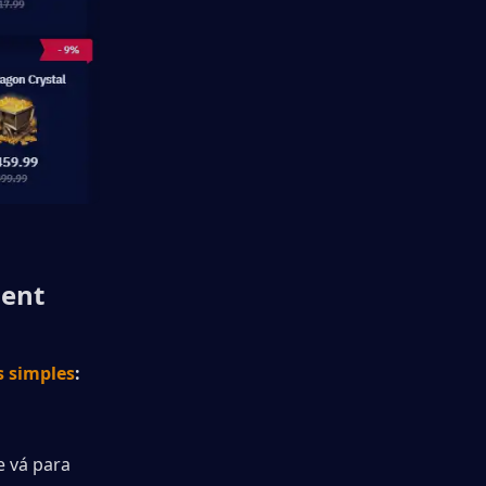
ent 
s simples
:
 vá para 