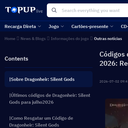
Recarga Direta
Jogo
Cartões-presente
CD
Home
News & Blogs
Informações do jogo
Outras notícias
Códigos 
Contents
2026: Re
|Sobre Dragonheir: Silent Gods
2026-07-02 09:4
|Últimos códigos de Dragonheir: Silent
Gods para julho2026
|Como Resgatar um Código de
Dragonheir: Silent Gods