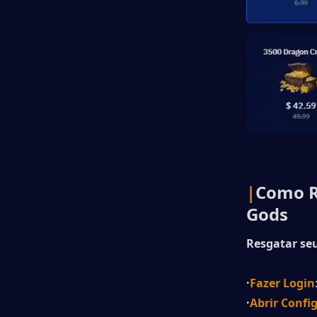
|
Como R
Gods
Resgatar seu
·
Fazer Login
·
Abrir Confi