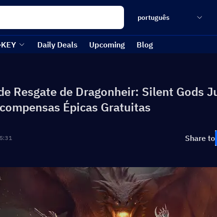
português
-KEY
Daily Deals
Upcoming
Blog
de Resgate de Dragonheir: Silent Gods J
compensas Épicas Gratuitas
Share to
5:31