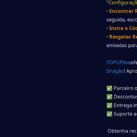
"
Configuraç
· 
Encontrar 
seguida, esco
·
 Insira o Có
· 
Resgatar 
enviadas par
TOPUPlive
of
Dragão
! Apro
✅ Parceiro o
✅ Descontos 
✅ Entrega in
✅ Suporte ao
 Obtenha rec