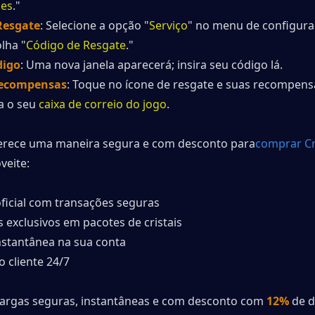
ões
."
Resgate
: Selecione a opção "
Serviço
" no menu de configura
lha "
Código de Resgate
."
digo
: Uma nova janela aparecerá; insira seu código lá.
Recompensas
: Toque no ícone de resgate e suas recompensa
a o seu 
caixa de correio do jogo
.
erece uma maneira segura e com desconto para
comprar Cri
veite:
ficial com transações seguras
exclusivos em pacotes de cristais
stantânea na sua conta
 cliente 24/7
argas seguras, instantâneas e com desconto com 
12%
 de 