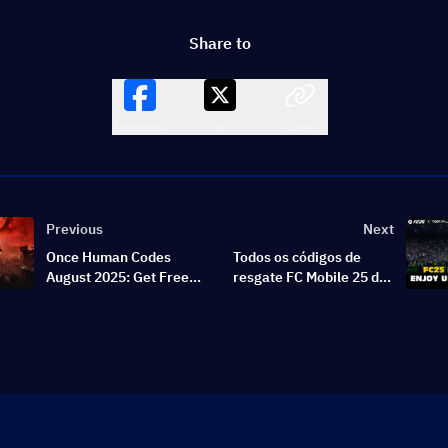
Share to
Facebook
X
LINK
Previous
Next
Once Human Codes
Todos os códigos de
August 2025: Get Free
resgate FC Mobile 25 de
Survival Supplies and
agosto de 2025: Obtenha
Rare Gear!
suas recompensas
gratuitas