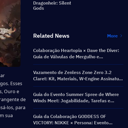
Dragonheir: Silent
Gods
Related News
More
Colaboração Heartopia × Dave the Diver:
Guia de Válvulas de Mergulho e
Recompensas
Vazamento de Zenless Zone Zero 3.2
ar 
Claret: Kit, Materiais, W-Engine Assinatura
gos. Esses 
e Mindscape Cinema
, Ouro e 
Guia do Evento Summer Spree de Where
rangente de 
Winds Meet: Jogabilidade, Tarefas e
Recompensas
á-los, para 
m sua 
Guia da Colaboração GODDESS OF
VICTORY: NIKKE × Persona: Evento