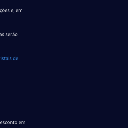
ções e, em 
s serão 
stais de 
desconto em