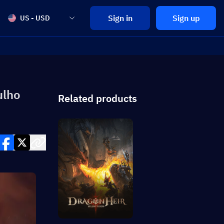
Sign in
Sign up
US - USD
ulho
Related products