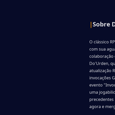
|
Sobre D
O clássico RP
com sua agua
colaboração 
Do'Urden, qu
atualização R
invocações 
evento "Invo
uma jogabili
precedentes 
agora e merg