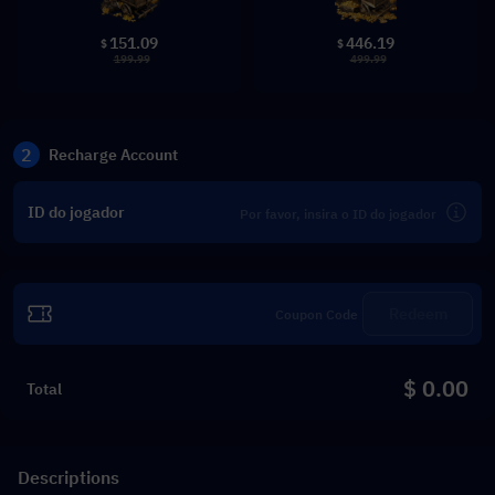
151.09
446.19
$
$
199.99
499.99
2
Recharge Account
ID do jogador
Redeem
$ 0.00
Total
Descriptions