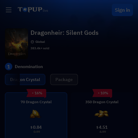
Sign in
Dragonheir: Silent Gods
Global
383.4k+ sold
1
Denomination
Dragon Crystal
Package
- 16%
- 10%
70 Dragon Crystal
350 Dragon Crystal
0.84
4.51
$
$
0.99
4.99