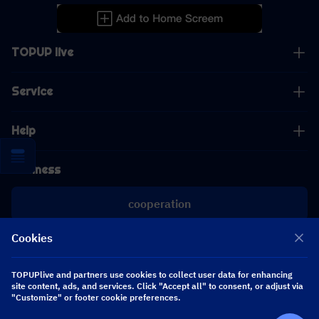
TOPUP live
Service
Help
Business
cooperation
Cookies
[email protected]
[email protected]
TOPUPlive and partners use cookies to collect user data for enhancing
site content, ads, and services. Click "Accept all" to consent, or adjust via
Follow us
"Customize" or footer cookie preferences.