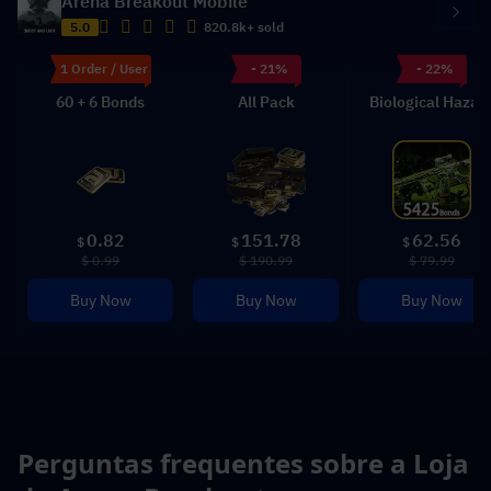
Arena Breakout Mobile
5.0
820.8k+ sold
1 Order / User
- 21%
- 22%
60 + 6 Bonds
All Pack
Biological Hazar
0.82
151.78
62.56
$
$
$
$ 0.99
$ 190.99
$ 79.99
Buy Now
Buy Now
Buy Now
Perguntas frequentes sobre a Loja 