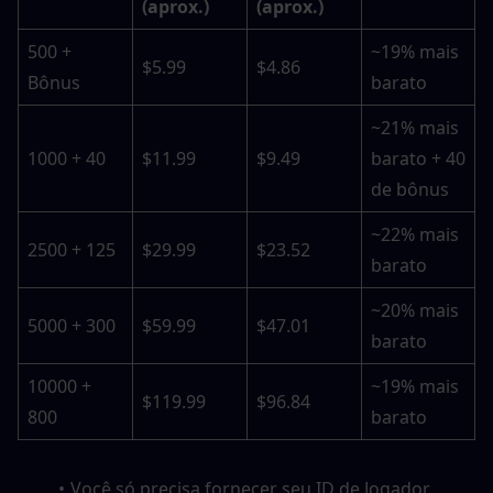
(aprox.)
(aprox.)
500 + 
~19% mais 
$5.99
$4.86
Bônus
barato
~21% mais 
1000 + 40
$11.99
$9.49
barato + 40 
de bônus
~22% mais 
2500 + 125
$29.99
$23.52
barato
~20% mais 
5000 + 300
$59.99
$47.01
barato
10000 + 
~19% mais 
$119.99
$96.84
800
barato
Você só precisa fornecer seu ID de Jogador 