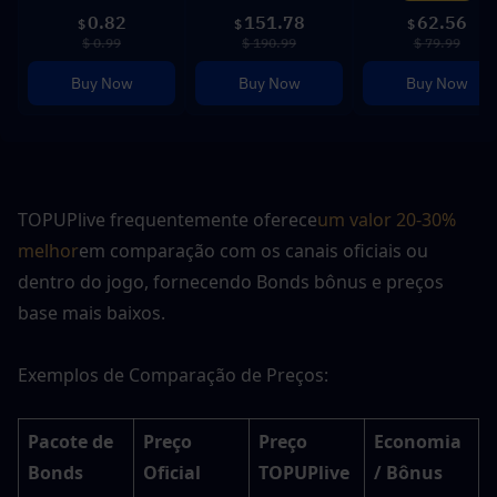
0.82
151.78
62.56
$
$
$
$ 0.99
$ 190.99
$ 79.99
Buy Now
Buy Now
Buy Now
TOPUPlive frequentemente oferece
um valor 20-30% 
melhor
em comparação com os canais oficiais ou 
dentro do jogo, fornecendo Bonds bônus e preços 
base mais baixos.
Exemplos de Comparação de Preços:
Pacote de 
Preço 
Preço 
Economia 
Bonds
Oficial 
TOPUPlive 
/ Bônus