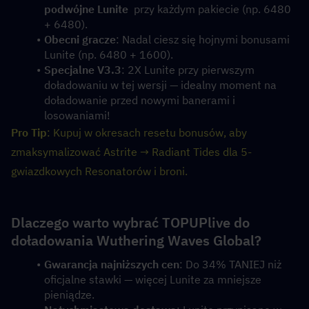
podwójne Lunite
  przy każdym pakiecie (np. 6480 
+ 6480).
Obecni gracze
: Nadal ciesz się hojnymi bonusami 
Lunite (np. 6480 + 1600).
Specjalne V3.3
: 2X Lunite przy pierwszym 
doładowaniu w tej wersji — idealny moment na 
doładowanie przed nowymi banerami i 
losowaniami!
Pro Tip
: Kupuj w okresach resetu bonusów, aby 
zmaksymalizować Astrite → Radiant Tides dla 5-
gwiazdkowych Resonatorów i broni.
Dlaczego warto wybrać TOPUPlive do 
doładowania Wuthering Waves Global?
Gwarancja najniższych cen
: Do 34% TANIEJ niż 
oficjalne stawki — więcej Lunite za mniejsze 
pieniądze.