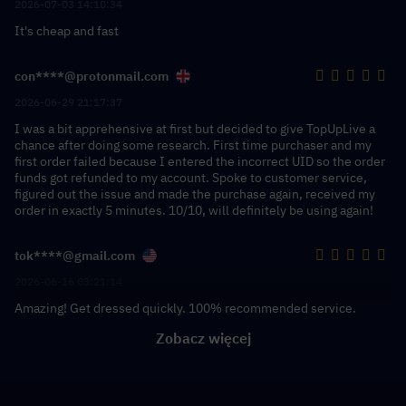
2026-07-03 14:10:34
It's cheap and fast
con****@protonmail.com
2026-06-29 21:17:37
I was a bit apprehensive at first but decided to give TopUpLive a
chance after doing some research. First time purchaser and my
first order failed because I entered the incorrect UID so the order
funds got refunded to my account. Spoke to customer service,
figured out the issue and made the purchase again, received my
order in exactly 5 minutes. 10/10, will definitely be using again!
tok****@gmail.com
2026-06-16 03:21:14
Amazing! Get dressed quickly. 100% recommended service.
Zobacz więcej