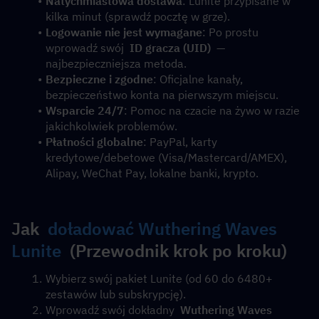
Natychmiastowa dostawa
: Lunite przypisane w 
kilka minut (sprawdź pocztę w grze).
Logowanie nie jest wymagane
: Po prostu 
wprowadź swój  
ID gracza (UID)
  — 
najbezpieczniejsza metoda.
Bezpieczne i zgodne
: Oficjalne kanały, 
bezpieczeństwo konta na pierwszym miejscu.
Wsparcie 24/7
: Pomoc na czacie na żywo w razie 
jakichkolwiek problemów.
Płatności globalne
: PayPal, karty 
kredytowe/debetowe (Visa/Mastercard/AMEX), 
Alipay, WeChat Pay, lokalne banki, krypto.
Jak  
doładować Wuthering Waves 
Lunite
  (Przewodnik krok po kroku)
Wybierz swój pakiet Lunite (od 60 do 6480+ 
zestawów lub subskrypcję).
Wprowadź swój dokładny  
Wuthering Waves 