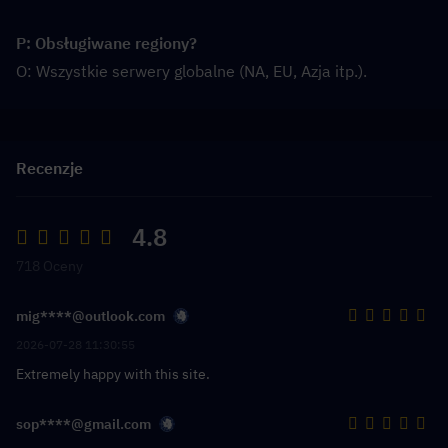
P: Obsługiwane regiony?
O: Wszystkie serwery globalne (NA, EU, Azja itp.).
Recenzje
4.8
718 Oceny
mig****@outlook.com
2026-07-28 11:30:55
Extremely happy with this site.
sop****@gmail.com