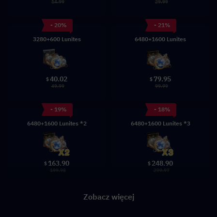
14.99
29.99
- 20%
- 21%
3280+600 Lunites
6480+1600 Lunites
40.02
79.95
$
$
49.99
99.99
- 19%
- 18%
6480+1600 Lunites *2
6480+1600 Lunites *3
163.90
248.90
$
$
199.98
299.97
Zobacz więcej