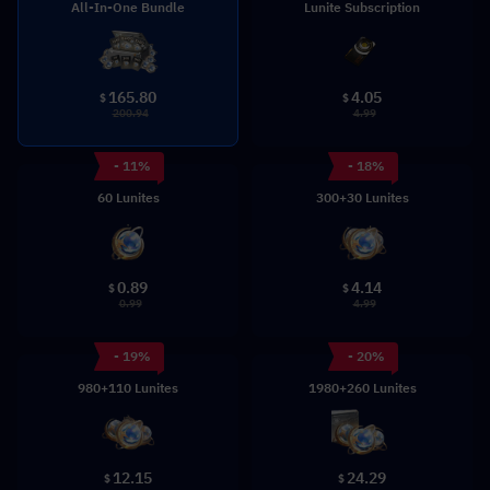
All-In-One Bundle
Lunite Subscription
165.80
4.05
$
$
200.94
4.99
- 11%
- 18%
60 Lunites
300+30 Lunites
0.89
4.14
$
$
0.99
4.99
- 19%
- 20%
980+110 Lunites
1980+260 Lunites
12.15
24.29
$
$