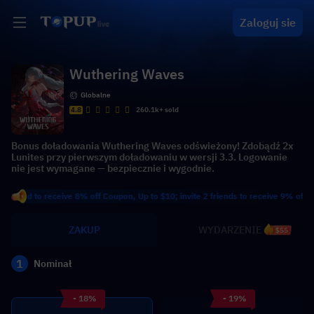
Zaloguj sie
Wuthering Waves
Globalne
4.8
260.1k+ sold
Bonus doładowania Wuthering Waves odświeżony! Zdobądź 2x
Lunites przy pierwszym doładowaniu w wersji 3.3. Logowanie
nie jest wymagane — bezpiecznie i wygodnie.
d to receive 8% off Coupon, Up to $10; invite 2 friends to receive 9% off Coupon,
ZAKUP
WYDARZENIE
$55
1
Nominał
- 18%
- 19%