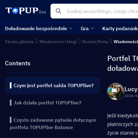
Doładowanie bezpośrednie
Gra
Karty podarun
Strona główna
Wiadomości i blogi
Rozwój firmy
Wiadomości
Portfel T
Contents
doładow
▍Czym jest portfel salda TOPUPlive?
Lucy
2026-0
▍Jak działa portfel TOPUPlive?
Jeśli kiedyk
▍Często zadawane pytania dotyczące
płatniczych 
portfela TOPUPlive Balance
życie stanie s