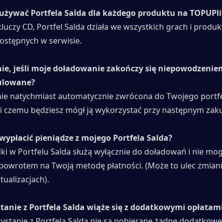
 używać Portfela Salda dla każdego produktu na TOPUPli
luczy CD, Portfel Salda działa we wszystkich grach i produk
stępnych w serwisie.
anie, jeśli moje doładowanie zakończy się niepowodzeniem
ulowane?
ie natychmiast automatycznie zwrócona do Twojego portfel
ęki czemu będziesz mógł ją wykorzystać przy następnym zaku
wypłacić pieniądze z mojego Portfela Salda?
ki w Portfelu Salda służą wyłącznie do doładowań i nie mog
powrotem na Twoją metodę płatności. (Może to ulec zmiani
tualizacjach).
stanie z Portfela Salda wiąże się z dodatkowymi opłatam
ystanie z Portfela Salda nie są pobierane żadne dodatkowe o