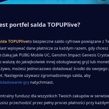
est portfel salda TOPUPlive?
salda TOPUPlive
to bezpieczne saldo cyfrowe powiązane z T
ast wpisywać dane płatnicze za każdym razem, gdy chcesz 
 (taką jak PUBG Mobile UC, Genshin Impact Genesis Crystals
 walutę do jakiejkolwiek innej obsługiwanej gry) lub monet
a żywo, możesz jednorazowo doładować środki do swojego p
et. Następnie używasz zgromadzonego salda, aby 
doładowanie gry
 natychmiast.
entralny fundusz dla wszystkich Twoich zakupów w serwisie,
sisz przechodzić przez pełny proces płatności przy każdym