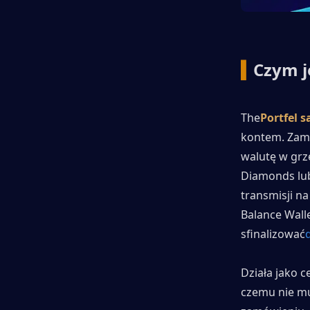
▍
Czym j
The
Portfel 
kontem. Zami
walutę w grze
Diamonds lub
transmisji n
Balance Wall
sfinalizować
Działa jako c
czemu nie mu