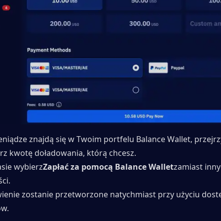
eniądze znajdą się w Twoim portfelu Balance Wallet, przejrz
erz kwotę doładowania, którą chcesz.
asie wybierz
Zapłać za pomocą Balance Wallet
zamiast innyc
ci.
enie zostanie przetworzone natychmiast przy użyciu dost
ów.