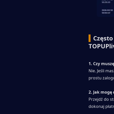
▍
Często
TOPUPli
1. Czy muszę
Nie. Jeśli ma
prostu zalogu
2. Jak mogę 
Przejdź do st
dokonaj płatn