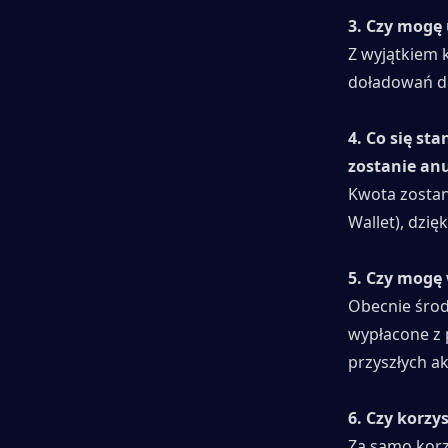
3. Czy mogę
Z wyjątkiem k
doładowań do
4. Co się st
zostanie an
Kwota zostan
Wallet), dzi
5. Czy mogę 
Obecnie środ
wypłacone z 
przyszłych ak
6. Czy korzy
Za samo korz