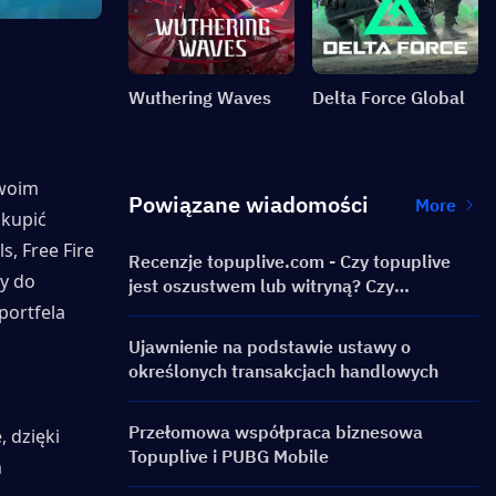
Wuthering Waves
Delta Force Global
woim 
Powiązane wiadomości
More
kupić 
, Free Fire 
Recenzje topuplive.com - Czy topuplive
y do 
jest oszustwem lub witryną? Czy
powinieneś go używać?
ortfela 
Ujawnienie na podstawie ustawy o
określonych transakcjach handlowych
Przełomowa współpraca biznesowa
 dzięki 
Topuplive i PUBG Mobile
 