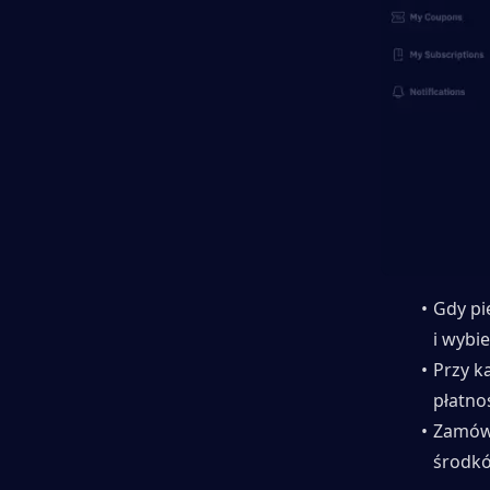
Gdy pi
i wybi
Przy k
płatnoś
Zamówi
środk