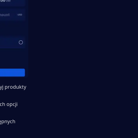
yj produkty 
h opcji 
ępnych 