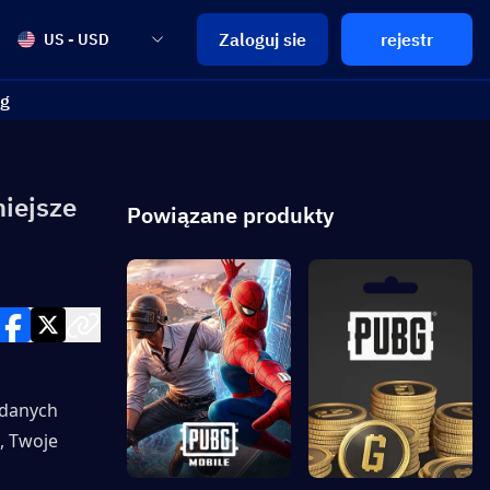
Zaloguj sie
rejestr
US - USD
og
niejsze
Powiązane produkty
danych 
 Twoje 