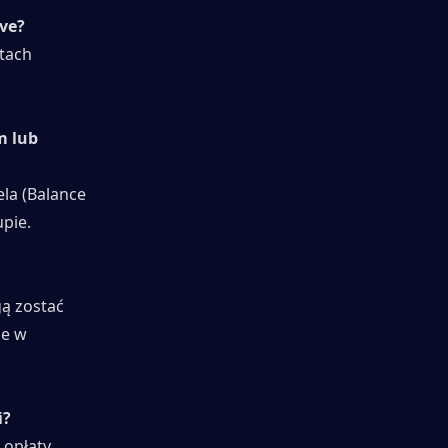
ve?
tach 
 lub 
a (Balance 
pie.
ą zostać 
e w 
i?
płaty. 