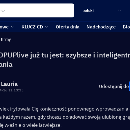
polski
kowe
KLUCZ CD
Oferty dnia
Nadchodzące
Bl
 firmy
OPUPlive już tu jest: szybsze i inteligent
ania
 Lauria
Udostępnij do
4-16 11:13:33
olwiek irytowała Cię konieczność ponownego wprowadzania 
za każdym razem, gdy chcesz doładować swoją ulubioną grę,
ię właśnie o wiele łatwiejsze.