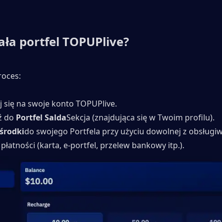
iała portfel TOPUPlive?
roces:
j się na swoje konto TOPUPlive.
ź do 
Portfel Salda
Sekcja (znajdująca się w Twoim profilu).
środki
do swojego Portfela przy użyciu dowolnej z obsługi
płatności (karta, e-portfel, przelew bankowy itp.).