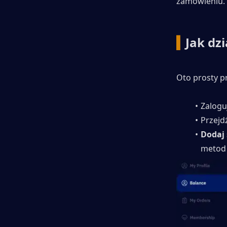
zamówieniu.
▍
Jak dz
Oto prosty p
Zalogu
Przejd
Dodaj 
metod 