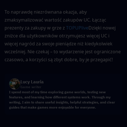
To naprawdę niezrównana okazja, aby 
zmaksymalizować wartość zakupów UC. Łącząc 
prezenty za zakupy w grze z 
TOPUPlive
Dzięki nowej 
zniżce dla użytkowników otrzymujesz więcej UC i 
więcej nagród za swoje pieniądze niż kiedykolwiek 
wcześniej. Nie czekaj – to wydarzenie jest ograniczone 
czasowo, a korzyści są zbyt dobre, by je przegapić!
Lucy Lauria
Game writer
I spend most of my time exploring game worlds, testing new
features, and learning how different systems work. Through my
writing, I aim to share useful insights, helpful strategies, and clear
guides that make games more enjoyable for everyone.