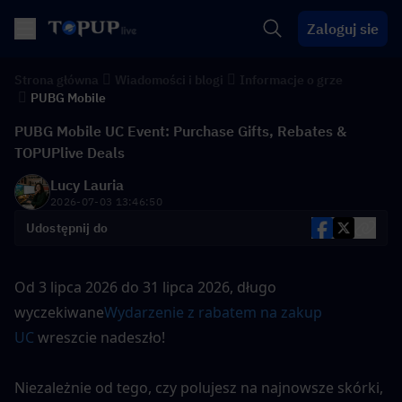
Zaloguj sie
Strona główna
Wiadomości i blogi
Informacje o grze
PUBG Mobile
PUBG Mobile UC Event: Purchase Gifts, Rebates &
TOPUPlive Deals
Lucy Lauria
2026-07-03 13:46:50
Udostępnij do
Od 3 lipca 2026 do 31 lipca 2026, długo 
wyczekiwane
Wydarzenie z rabatem na zakup 
UC
 wreszcie nadeszło!
Niezależnie od tego, czy polujesz na najnowsze skórki, 