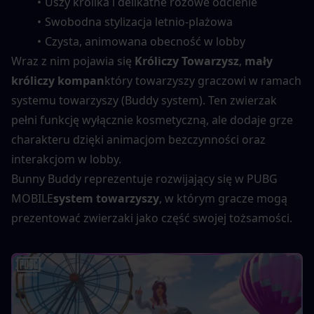
Uszy królika i delikatne różowe odcienie
Swobodna stylizacja letnio-plażowa
Czysta, animowana obecność w lobby
Wraz z nim pojawia się 
Króliczy Towarzysz
, 
mały 
króliczy kompan
który towarzyszy graczowi w ramach 
systemu towarzyszy (Buddy system). Ten zwierzak 
pełni funkcję wyłącznie kosmetyczną, ale dodaje grze 
charakteru dzięki animacjom bezczynności oraz 
interakcjom w lobby.
Bunny Buddy reprezentuje rozwijający się w PUBG 
MOBILE
system towarzyszy
, w którym gracze mogą 
prezentować zwierzaki jako część swojej tożsamości.