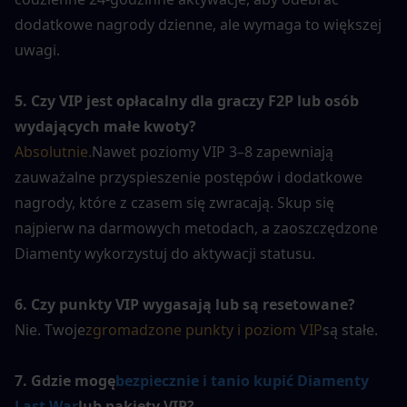
dodatkowe nagrody dzienne, ale wymaga to większej 
uwagi.
5. Czy VIP jest opłacalny dla graczy F2P lub osób 
wydających małe kwoty?
Absolutnie.
Nawet poziomy VIP 3–8 zapewniają 
zauważalne przyspieszenie postępów i dodatkowe 
nagrody, które z czasem się zwracają. Skup się 
najpierw na darmowych metodach, a zaoszczędzone 
Diamenty wykorzystuj do aktywacji statusu.
6. Czy punkty VIP wygasają lub są resetowane?
Nie. Twoje
zgromadzone punkty i poziom VIP
są stałe.
7. Gdzie mogę
bezpiecznie i tanio kupić Diamenty 
Last War
lub pakiety VIP?