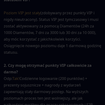
Poziom VIP jest stały
(zdobywany przez punkty VIP i 
nigdy nieutracony). Status VIP jest tymczasowy i musi 
zostać aktywowany za pomocą Diamentów (24h za 
1000 Diamentów, 7 dni za 3000 lub 30 dni za 10 000), 
aby móc korzystać z jakichkolwiek korzyści. 
Osiągnięcie nowego poziomu daje 1 darmową godzinę 
statusu.
2. Czy mogę otrzymać punkty VIP całkowicie za 
darmo?
Odp:
Tak!
Codzienne logowanie (200 punktów) + 
prezenty sojusznicze + nagrody z wydarzeń 
zapewniają stały darmowy postęp. Na wyższych 
poziomach proces ten jest wolniejszy, ale jak 
najbardziej możliwy dla graczy rekreacyjnych i F2P.