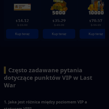
14.12
35.29
70.57
$
$
$
$ 19.99
$ 49.99
$ 99.99
Kup teraz
Kup teraz
Kup teraz
▍
Często zadawane pytania 
dotyczące punktów VIP w Last 
War
1. Jaka jest różnica między poziomem VIP a 
statusem VIP?