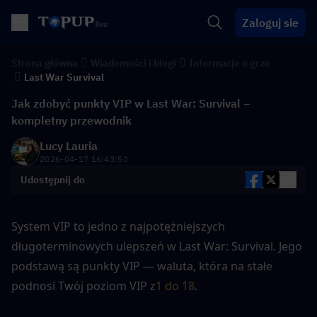
Zaloguj sie
Strona główna
Wiadomości i blogi
Informacje o grze
Last War Survival
Jak zdobyć punkty VIP w Last War: Survival –
kompletny przewodnik
Lucy Lauria
2026-04-17 16:43:53
Udostępnij do
System VIP to jedno z najpotężniejszych 
długoterminowych ulepszeń w Last War: Survival. Jego 
podstawą są punkty VIP — waluta, która na stałe 
podnosi Twój poziom VIP z
1 do 18
.