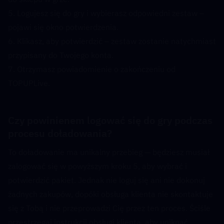
5. Logujesz się do gry i wybierasz odpowiedni zestaw – 
pojawi się okno potwierdzenia.
6. Klikasz, aby potwierdzić – zestaw zostanie natychmiast 
przypisany do Twojego konta.
7. Otrzymasz powiadomienie o zakończeniu od 
TOPUPLive.
Czy powinienem logować się do gry podczas 
procesu doładowania?  
To doładowanie ma unikalny przebieg — będziesz musiał 
zalogować się w powyższym kroku 5, aby wybrać i 
potwierdzić pakiet. Jednak nie loguj się ani nie dokonuj 
żadnych zakupów, dopóki obsługa klienta nie skontaktuje 
się z Tobą i nie przeprowadzi Cię przez ten proces. Ściśle 
przestrzegaj instrukcji obsługi klienta, aby uniknąć 