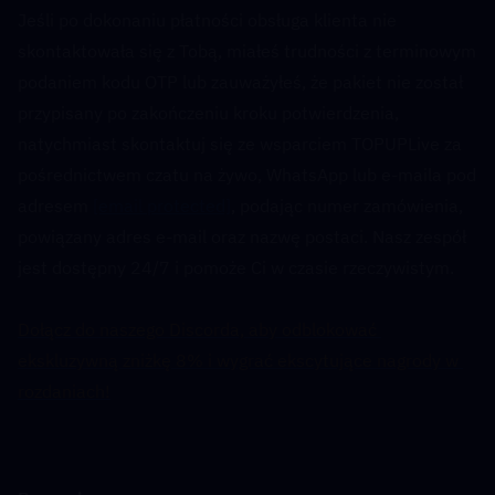
Jeśli po dokonaniu płatności obsługa klienta nie 
skontaktowała się z Tobą, miałeś trudności z terminowym 
podaniem kodu OTP lub zauważyłeś, że pakiet nie został 
przypisany po zakończeniu kroku potwierdzenia, 
natychmiast skontaktuj się ze wsparciem TOPUPLive za 
pośrednictwem czatu na żywo, WhatsApp lub e-maila pod 
adresem 
[email protected]
, podając numer zamówienia, 
powiązany adres e-mail oraz nazwę postaci. Nasz zespół 
jest dostępny 24/7 i pomoże Ci w czasie rzeczywistym.
Dołącz do naszego Discorda, aby odblokować 
ekskluzywną zniżkę 8% i wygrać ekscytujące nagrody w 
rozdaniach!