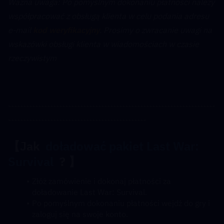
﻿﻿Ważna uwaga: Po pomyślnym dokonaniu płatności należy 
współpracować z obsługą klienta w celu podania adresu 
e-mail 
kod weryfikacyjny
. Prosimy o zwracanie uwagi na 
wskazówki obsługi klienta w wiadomościach w czasie 
rzeczywistym
---------------------------------------------------------------------
----------------------------------------------
【Jak  
doładować pakiet Last War: 
Survival
  ? 】
Złóż zamówienie i dokonaj płatności za 
doładowanie Last War: Survival.
Po pomyślnym dokonaniu płatności wejdź do gry i 
zaloguj się na swoje konto.