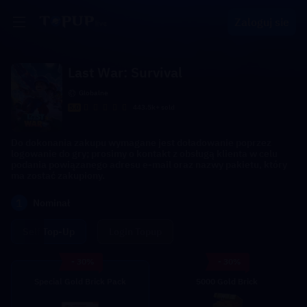
Zaloguj sie
Last War: Survival
Globalne
5.0
443.5k+ sold
Do dokonania zakupu wymagane jest doładowanie poprzez
logowanie do gry; prosimy o kontakt z obsługą klienta w celu
podania powiązanego adresu e-mail oraz nazwy pakietu, który
ma zostać zakupiony.
1
Nominał
Self Top-Up
Login Topup
- 30%
- 30%
Special Gold Brick Pack
5000 Gold Brick