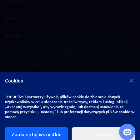
Usługa
Pomoc
Biznes
współpraca
[email protected]
[email protected]
Cookies
Obserwuj nas
TOPUPlive i partnerzy używają plików cookie do zbierania danych
użytkowników w celu ulepszania treści witryny, reklam i usług. Kliknij
„Akceptuj wszystko”, aby wyrazić zgodę, lub dostosuj ustawienia za
pomocą przycisku „Dostosuj” lub preferencji dotyczących plików cookie w
Copyright 2026 SEA WHALE TECHNOLOGY PTE.LTD. All Rights Reserved.
stopce.
Zaakceptuj wszystkie
Dostosuj
$ 0.00
Kup teraz