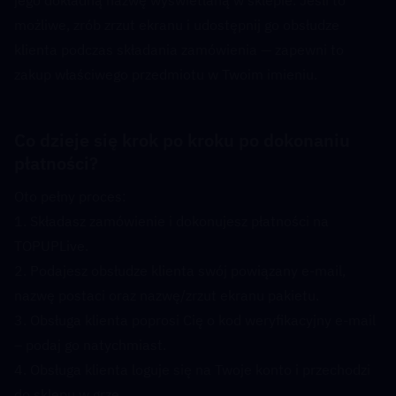
możliwe, zrób zrzut ekranu i udostępnij go obsłudze 
klienta podczas składania zamówienia — zapewni to 
zakup właściwego przedmiotu w Twoim imieniu.
Co dzieje się krok po kroku po dokonaniu 
płatności?  
Oto pełny proces:
1. Składasz zamówienie i dokonujesz płatności na 
TOPUPLive.
2. Podajesz obsłudze klienta swój powiązany e-mail, 
nazwę postaci oraz nazwę/zrzut ekranu pakietu.
3. Obsługa klienta poprosi Cię o kod weryfikacyjny e-mail 
– podaj go natychmiast.
4. Obsługa klienta loguje się na Twoje konto i przechodzi 
do sklepu w grze.