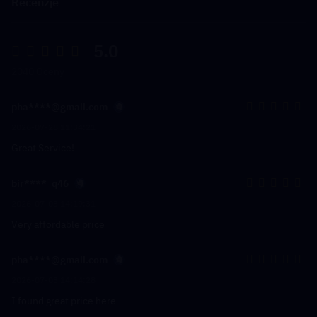
Recenzje
5.0
2040 Oceny
pha****@gmail.com
2026-07-28 11:34:21
Great Service!
bir****_q46
2026-07-03 14:19:31
Very affordable price
pha****@gmail.com
2026-07-03 14:14:28
I found great price here