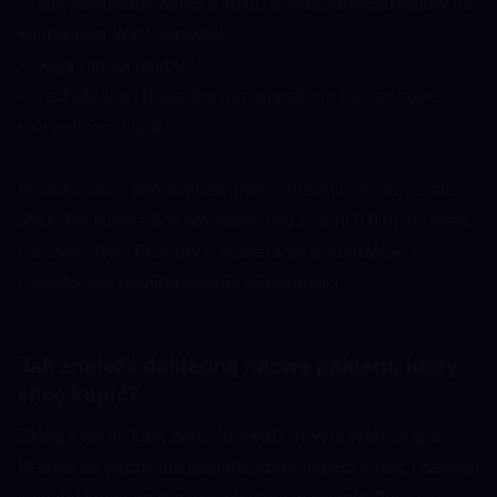
- Twój powiązany adres e-mail (e-mail zarejestrowany na 
koncie Last War: Survival)
- Twoja nazwa postaci
- Zrzut ekranu i dokładna nazwa pakietu lub zestawu, 
który chcesz kupić
Po dokonaniu płatności będziesz musiał również podać 
obsłudze klienta kod weryfikacyjny e-mail (OTP) w czasie 
rzeczywistym. Prosimy o pozostanie w kontakcie i 
niezwłoczne monitorowanie wiadomości.
Jak znaleźć dokładną nazwę pakietu, który 
chcę kupić?  
Zaloguj się do Last War: Survival i otwórz sklep w grze. 
Przejdź do paczki lub pakietu, który chcesz kupić, i zanotuj 
jego dokładną nazwę wyświetlaną w sklepie. Jeśli to 