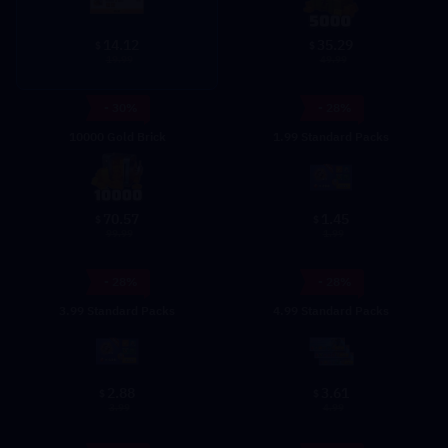
14.12
35.29
$
$
19.99
49.99
- 30%
- 28%
10000 Gold Brick
1.99 Standard Packs
70.57
1.45
$
$
99.99
1.99
- 28%
- 28%
3.99 Standard Packs
4.99 Standard Packs
2.88
3.61
$
$
3.99
4.99