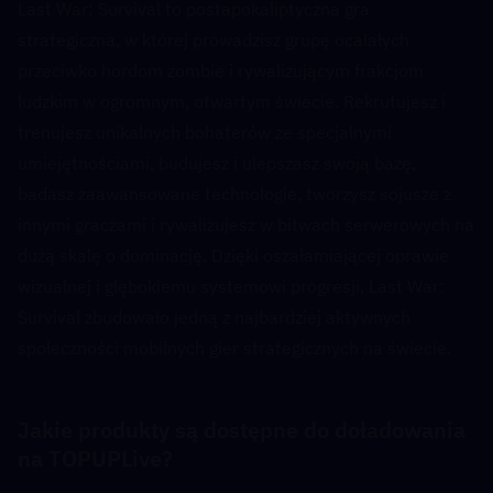
Last War: Survival to postapokaliptyczna gra 
strategiczna, w której prowadzisz grupę ocalałych 
przeciwko hordom zombie i rywalizującym frakcjom 
ludzkim w ogromnym, otwartym świecie. Rekrutujesz i 
trenujesz unikalnych bohaterów ze specjalnymi 
umiejętnościami, budujesz i ulepszasz swoją bazę, 
badasz zaawansowane technologie, tworzysz sojusze z 
innymi graczami i rywalizujesz w bitwach serwerowych na 
dużą skalę o dominację. Dzięki oszałamiającej oprawie 
wizualnej i głębokiemu systemowi progresji, Last War: 
Survival zbudowało jedną z najbardziej aktywnych 
społeczności mobilnych gier strategicznych na świecie.
Jakie produkty są dostępne do doładowania 
na TOPUPLive?  