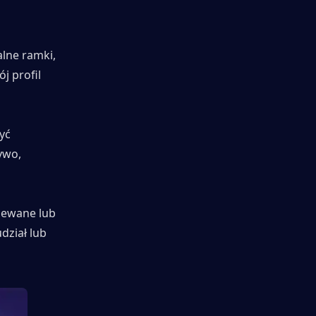
lne ramki, 
 profil 
ć 
wo, 
ewane lub 
ział lub 