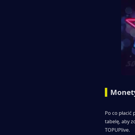
▍
Monety
Po co płacić 
tabelę, aby 
TOPUPlive.