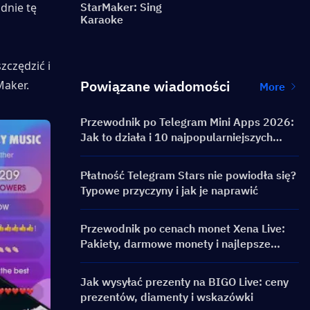
nie tę 
StarMaker: Sing
Karaoke
czędzić i 
Powiązane wiadomości
Maker.
More
Przewodnik po Telegram Mini Apps 2026:
Jak to działa i 10 najpopularniejszych
aplikacji Telegram Mini Apps
Płatność Telegram Stars nie powiodła się?
Typowe przyczyny i jak je naprawić
Przewodnik po cenach monet Xena Live:
Pakiety, darmowe monety i najlepsze
metody doładowania
Jak wysyłać prezenty na BIGO Live: ceny
prezentów, diamenty i wskazówki