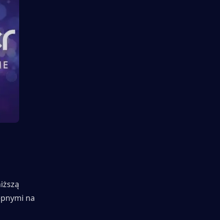
iższą 
ępnymi na 