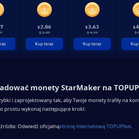
87
2.86
3.63
4
$
$
$
99
$ 3.49
$ 4.39
$ 
raz
Kup teraz
Kup teraz
Kup 
ładować monety StarMaker na TOPUP
zybki i zaprojektowany tak, aby Twoje monety trafiły na kont
Po prostu wykonaj następujące kroki:
 źródła: Odwiedź oficjalną
stronę internetową TOPUPlive
.