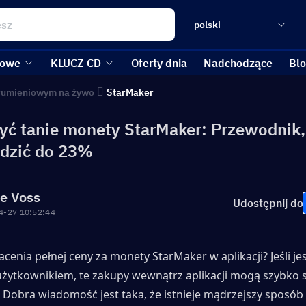
polski
kowe
KLUCZ CD
Oferty dnia
Nadchodzące
Bl
trumieniowym na żywo
StarMaker
yć tanie monety StarMaker: Przewodnik,
dzić do 23%
re Voss
Udostępnij do
4-27 10:52:44
cenia pełnej ceny za monety StarMaker w aplikacji? Jeśli jes
żytkownikiem, te zakupy wewnątrz aplikacji mogą szybko si
Dobra wiadomość jest taka, że istnieje mądrzejszy sposób 