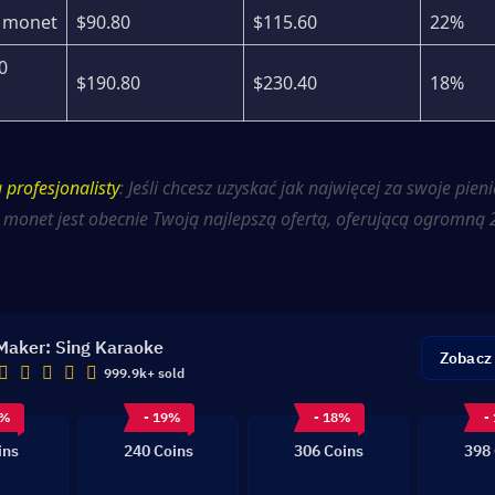
6 monet
$90.80
$115.60
22%
 
$190.80
$230.40
18%
profesjonalisty
: Jeśli chcesz uzyskać jak najwięcej za swoje pieni
monet jest obecnie Twoją najlepszą ofertą, oferującą ogromną 
Maker: Sing Karaoke
Zobacz
999.9k+ sold
3%
- 19%
- 18%
-
ins
240 Coins
306 Coins
398 