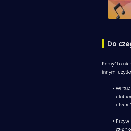
▍
Do cze
Pomyśl o nich
innymi użytk
Wirtua
ulubio
utworó
Przywi
członk