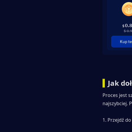
0.
$
$ 0.
Kup te
▍
Jak do
Proces jest s
najszybciej. 
1. Przejdź do