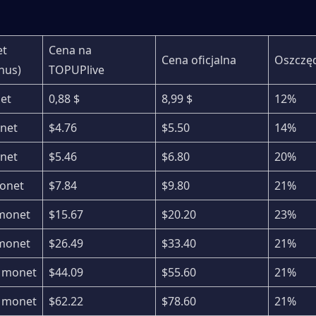
t 
Cena na 
Cena oficjalna
Oszczę
nus)
TOPUPlive
et
0,88 $
8,99 $
12%
onet
$4.76
$5.50
14%
onet
$5.46
$6.80
20%
monet
$7.84
$9.80
21%
 monet
$15.67
$20.20
23%
 monet
$26.49
$33.40
21%
6 monet
$44.09
$55.60
21%
1 monet
$62.22
$78.60
21%