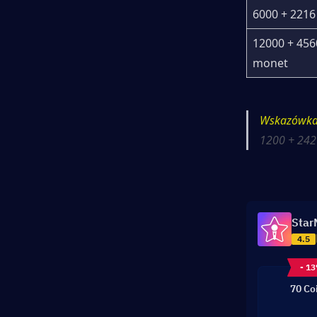
6000 + 221
12000 + 4560
monet
Wskazówka 
1200 + 242 
Star
4.5
- 1
70 Co