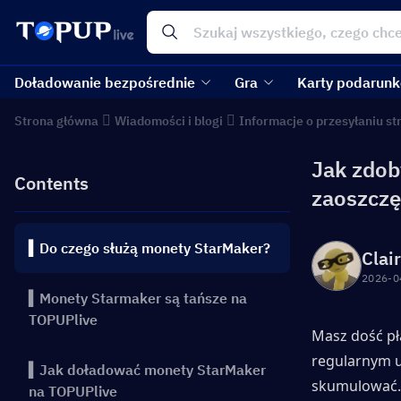
Doładowanie bezpośrednie
Gra
Karty podarun
Strona główna
Wiadomości i blogi
Informacje o przesyłaniu s
Jak zdob
Contents
zaoszczę
▍Do czego służą monety StarMaker?
Clai
2026-0
▍Monety Starmaker są tańsze na
TOPUPlive
Masz dość pła
regularnym u
▍Jak doładować monety StarMaker
skumulować. 
na TOPUPlive