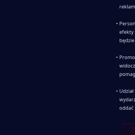
reklam 
Person
efekty
będzie
Promow
widocz
pomaga
Udział
wydarz
oddać 