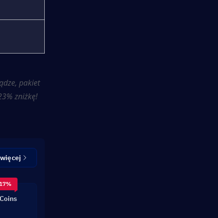
ądze, pakiet 
23% zniżkę!
 więcej
 17%
Coins