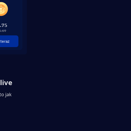
.75
5.69
teraz
live
o jak 