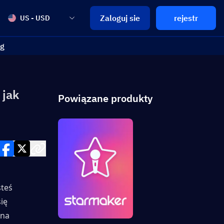
Zaloguj sie
rejestr
US - USD
og
 jak
Powiązane produkty
teś 
ę 
na 