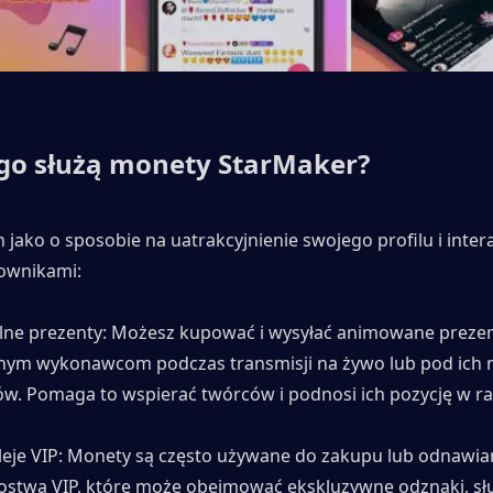
go służą monety StarMaker?
 jako o sposobie na uatrakcyjnienie swojego profilu i interak
ownikami:
lne prezenty: Możesz kupować i wysyłać animowane prezen
nym wykonawcom podczas transmisji na żywo lub pod ich n
w. Pomaga to wspierać twórców i podnosi ich pozycję w r
leje VIP: Monety są często używane do zakupu lub odnawian
ostwa VIP, które może obejmować ekskluzywne odznaki, słu