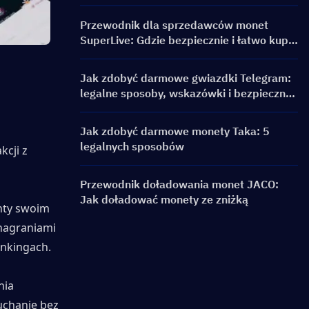
Przewodnik dla sprzedawców monet
SuperLive: Gdzie bezpiecznie i łatwo kupić
monety SuperLive
Jak zdobyć darmowe gwiazdki Telegram:
legalne sposoby, wskazówki i bezpieczne
alternatywy
Jak zdobyć darmowe monety Taka: 5
legalnych sposobów
cji z 
Przewodnik doładowania monet JACO:
Jak doładować monety ze zniżką
ty swoim 
agraniami 
ankingach.
ia 
chanie bez 