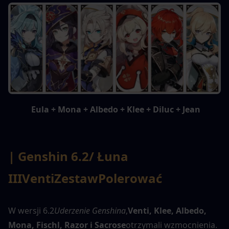
 Eula + Mona + Albedo + Klee + Diluc + Jean
| Genshin 6.2
/ Łuna 
III
Venti
Zestaw
Polerować
W wersji 6.2
Uderzenie Genshina
,
Venti, Klee, Albedo, 
Mona, Fischl, Razor i Sacrose
otrzymali wzmocnienia. 