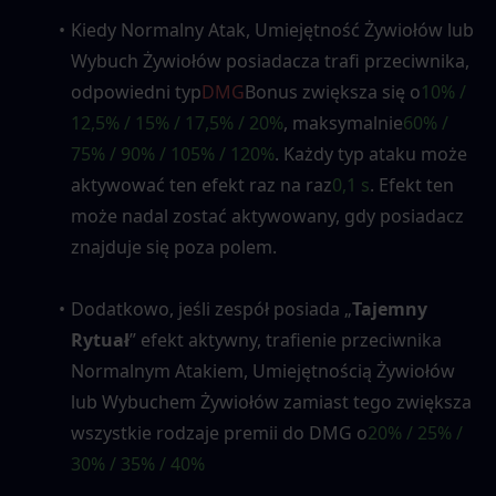
Kiedy Normalny Atak, Umiejętność Żywiołów lub 
Wybuch Żywiołów posiadacza trafi przeciwnika, 
odpowiedni typ
DMG
Bonus zwiększa się o
10% / 
12,5% / 15% / 17,5% / 20%
, maksymalnie
60% / 
75% / 90% / 105% / 120%
. Każdy typ ataku może 
aktywować ten efekt raz na raz
0,1 s
. Efekt ten 
może nadal zostać aktywowany, gdy posiadacz 
znajduje się poza polem.
Dodatkowo, jeśli zespół posiada „
Tajemny 
Rytuał
” efekt aktywny, trafienie przeciwnika 
Normalnym Atakiem, Umiejętnością Żywiołów 
lub Wybuchem Żywiołów zamiast tego zwiększa 
wszystkie rodzaje premii do DMG o
20% / 25% / 
30% / 35% / 40%