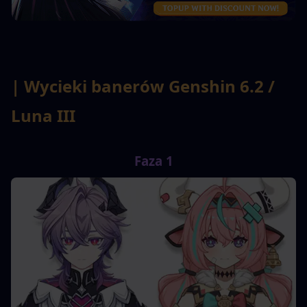
| Wycieki banerów Genshin 6.2 / 
Luna III
Faza 1