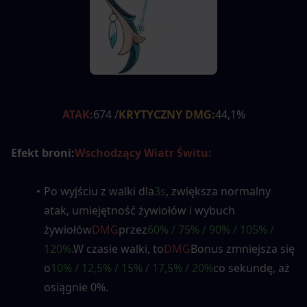
ATAK:
674 /
KRYTYCZNY DMG:
44,1%
Efekt broni:
Wschodzący Wiatr Świtu:
Po wyjściu z walki dla
3s
, zwiększa normalny 
atak, umiejętność żywiołów i wybuch 
żywiołów
DMG
przez
60% / 75% / 90% / 105% / 
120%
.W czasie walki, to
DMG
Bonus zmniejsza się 
o
10% / 12,5% / 15% / 17,5% / 20%
co sekundę, aż 
osiągnie 0%.