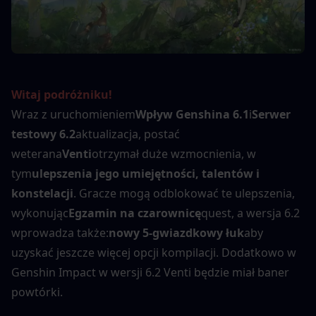
Witaj podróżniku!
Wraz z uruchomieniem
Wpływ Genshina 6.1
i
Serwer 
testowy 6.2
aktualizacja, postać 
weterana
Venti
otrzymał duże wzmocnienia, w 
tym
ulepszenia jego umiejętności, talentów i 
konstelacji
. Gracze mogą odblokować te ulepszenia, 
wykonując
Egzamin na czarownicę
quest, a wersja 6.2 
wprowadza także:
nowy 5-gwiazdkowy łuk
aby 
uzyskać jeszcze więcej opcji kompilacji. Dodatkowo w 
Genshin Impact w wersji 6.2 Venti będzie miał baner 
powtórki.