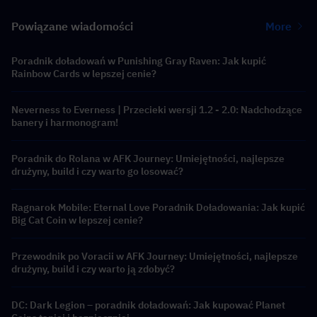
Powiązane wiadomości
More
Poradnik doładowań w Punishing Gray Raven: Jak kupić
Rainbow Cards w lepszej cenie?
Neverness to Everness | Przecieki wersji 1.2 - 2.0: Nadchodzące
banery i harmonogram!
Poradnik do Rolana w AFK Journey: Umiejętności, najlepsze
drużyny, build i czy warto go losować?
Ragnarok Mobile: Eternal Love Poradnik Doładowania: Jak kupić
Big Cat Coin w lepszej cenie?
Przewodnik po Voracii w AFK Journey: Umiejętności, najlepsze
drużyny, build i czy warto ją zdobyć?
DC: Dark Legion – poradnik doładowań: Jak kupować Planet