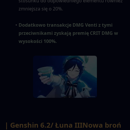
stosunku do odpowiedniego elementu również 
zmniejsza się o 20%.
Dodatkowo transakcje DMG Venti z tymi 
przeciwnikami zyskają premię CRIT DMG w 
wysokości 100%.
| Genshin 6.2
/ Łuna III
Nowa broń