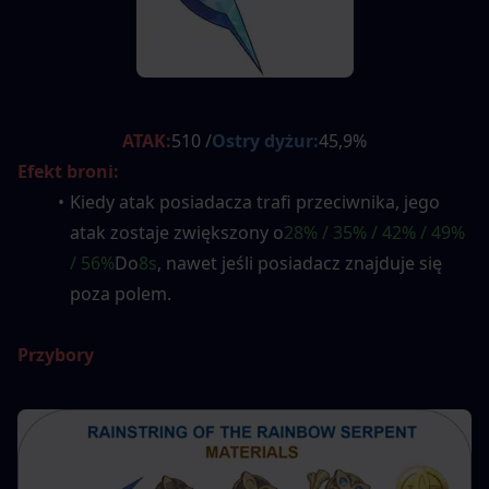
ATAK:
510 /
Ostry dyżur:
45,9%
Efekt broni:
Kiedy atak posiadacza trafi przeciwnika, jego 
atak zostaje zwiększony o
28% / 35% / 42% / 49% 
/ 56%
Do
8s
, nawet jeśli posiadacz znajduje się 
poza polem.
Przybory