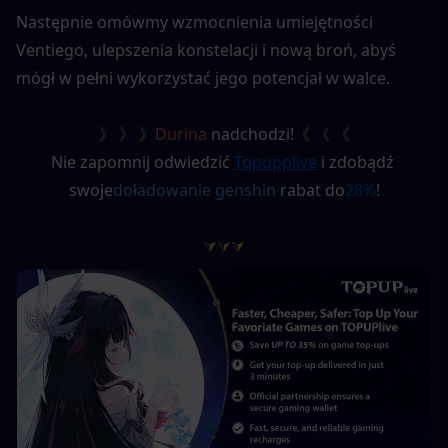
Następnie omówmy wzmocnienia umiejętności 
Ventiego, ulepszenia konstelacji i nową broń, abyś 
mógł w pełni wykorzystać jego potencjał w walce.
》 》 》
Durina
 nadchodzi!
《 《 《
Nie zapomnij odwiedzić
Topupplive
i zdobądź 
swoje
doładowanie genshin
 rabat do
28%
!
⮛⮛⮛