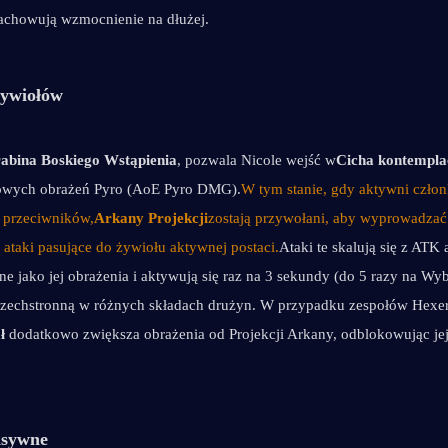
zachowują wzmocnienie na dłużej.
ywiołów
abina Boskiego Wstąpienia
, pozwala Nicole wejść w
Cicha kontempla
owych obrażeń Pyro (AoE Pyro DMG).
W tym stanie, gdy aktywni człon
ą przeciwników,
Arkany Projekcji
zostają przywołani, aby wyprowadzać 
taki pasujące do żywiołu aktywnej postaci.
Ataki te skalują się z ATK 
one jako jej obrażenia i aktywują się raz na 3 sekundy (do 5 razy na Wyb
szechstronną w różnych składach drużyn. W przypadku zespołów Hexer
ł
 dodatkowo zwiększa obrażenia od Projekcji Arkany, odblokowując jej
asywne