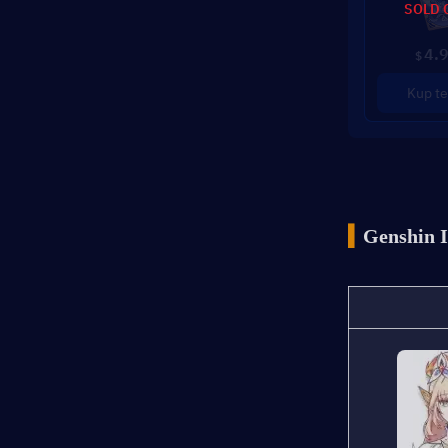
SOLD 
4.
$
Kup te
▍
Genshin I