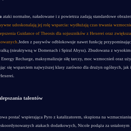
a
 ataki normalne, naładowane i z powietrza zadają standardowe obrażen
sywne udoskonalają jej rolę wsparcia: wydłużają czas trwania wzmocnie
lepszenia Guidance of Theosis dla sojuszników z Hexerei oraz zwiększa
nowanych.
Jeden z pasywów odblokowuje nawet funkcję przypominając
alką (nieaktywną w Domenach i Spiral Abyss). Zbudowana z wysokim
 Energy Recharge, maksymalizuje siłę tarczy, moc wzmocnień oraz uży
ając się wsparciem najwyższej klasy zarówno dla drużyn ogólnych, jak i
Hexerei.
ulepszania talentów
wa postać wspierająca Pyro z katalizatorem, skupiona na wzmacnianiu
i skoordynowanych atakach dodatkowych, Nicole podąża za ustalonym 