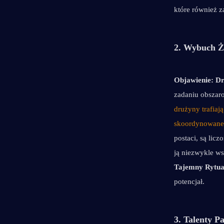
które również 
2. Wybuch Ż
Objawienie:
Dr
zadaniu obszar
drużyny trafiaj
skoordynowane a
postaci, są licz
ją niezwykle w
Tajemny Rytua
potencjał.
3. Talenty P