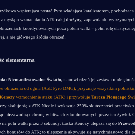
azdkowa wspierająca postać Pyro władająca katalizatorem, pochodząca z
 z myślą o wzmacnianiu ATK całej drużyny, zapewnianiu wytrzymałych 
brażeniach koordynowanych poza polem walki – pełni rolę elastycznego
ej, a nie głównego źródła obrażeń.
ść elementarna
nia:
Niemanifestowalne Światło
, stanowi rdzeń jej zestawu umiejętnośc
we obrażenia od ognia (AoE Pyro DMG), przyznaje wszystkim pobliski
 Kenozy
 wzmocnienie ataku (ATK) i przywołuje 
Tarcza Płonącego Świ
rczy skaluje się z ATK Nicole i wykazuje 250% skuteczności przeciwko
jąc niezawodną ochronę w bitwach zdominowanych przez ten żywioł. G
e na polu walki przez 3 sekundy, Łaska Kenozy ulepsza się do 
Przewod
h bonusów do ATK; to ulepszenie aktywuje się natychmiastowo dla pos