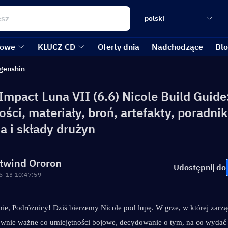
polski
kowe
KLUCZ CD
Oferty dnia
Nadchodzące
Bl
genshin
Impact Luna VII (6.6) Nicole Build Guid
ści, materiały, broń, artefakty, poradnik
a i składy drużyn
twind Ororon
Udostępnij do
5-13 10:47:59
ie, Podróżnicy! Dziś bierzemy Nicole pod lupę. W grze, w której zarzą
ównie ważne co umiejętności bojowe, decydowanie o tym, na co wydać 