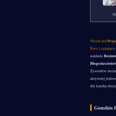
N
Nicole jest
Wspa
Pyro i zadająca
nakłada 
Bezint
Błogosławieńs
Żywiołów może w
aktywnej jednos
dla każdej druż
▍
Genshin I