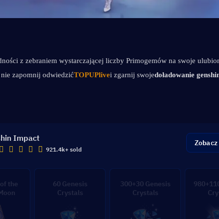
ności z zebraniem wystarczającej liczby Primogemów na swoje ulubion
 nie zapomnij odwiedzić
TOPUPlive
i zgarnij swoje
doładowanie genshi
hin Impact
Zobacz
921.4k+ sold
of the
60 Genesis
300+30 Genesis
980+110
 Moon
Crystals
Crystals
Cry