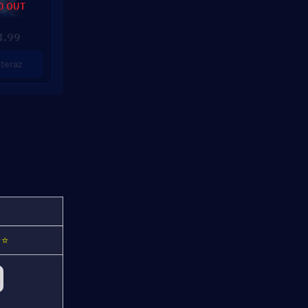
D OUT
4.99
teraz
⭐⭐