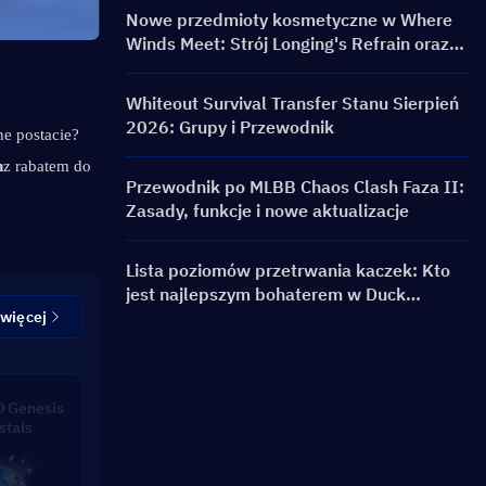
Nowe przedmioty kosmetyczne w Where
Winds Meet: Strój Longing's Refrain oraz
skórka broni Silent Voice: Crest Aria już
dostępne!
Whiteout Survival Transfer Stanu Sierpień
2026: Grupy i Przewodnik
e postacie? 
n
z rabatem do 
Przewodnik po MLBB Chaos Clash Faza II:
Zasady, funkcje i nowe aktualizacje
Lista poziomów przetrwania kaczek: Kto
jest najlepszym bohaterem w Duck
Survival?
 więcej
 Genesis
stals