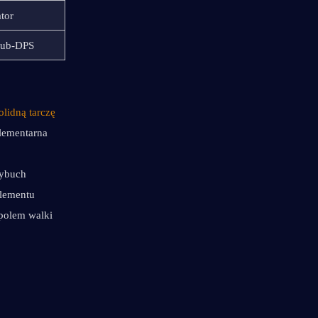
ator
Sub-DPS
lidną tarczę 
lementarna 
ybuch 
lementu 
polem walki 