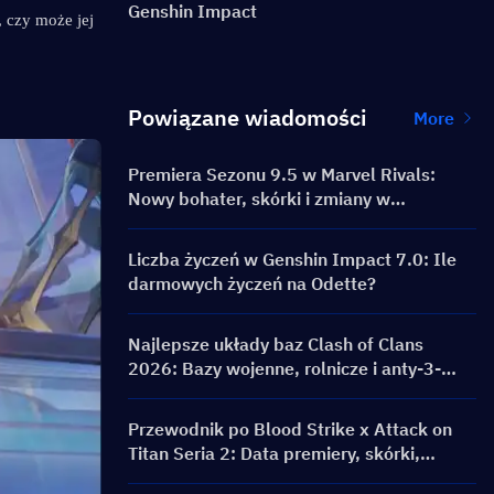
Genshin Impact
 czy może jej 
Powiązane wiadomości
More
Premiera Sezonu 9.5 w Marvel Rivals:
Nowy bohater, skórki i zmiany w
aktualizacji
Liczba życzeń w Genshin Impact 7.0: Ile
darmowych życzeń na Odette?
Najlepsze układy baz Clash of Clans
2026: Bazy wojenne, rolnicze i anty-3-
gwiazdkowe od TH12 do TH18
Przewodnik po Blood Strike x Attack on
Titan Seria 2: Data premiery, skórki,
nagrody i wydarzenie doładowania