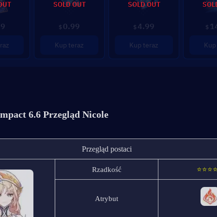
OUT
SOLD OUT
SOLD OUT
SOL
99
0.99
4.99
1
$
$
$
raz
Kup teraz
Kup teraz
Kup 
mpact 6.6 Przegląd Nicole
Przegląd postaci
Rzadkość
⭐⭐⭐
Atrybut