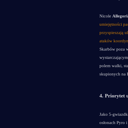
Nicole 
Allegori
umiejętności pa
przyspieszają u
ataków koordy
Skarbów poza w
wystarczającym
polem walki, st
skupionych na 
4. Priorytet 
Jako 5-gwiazdko
osłonach Pyro 