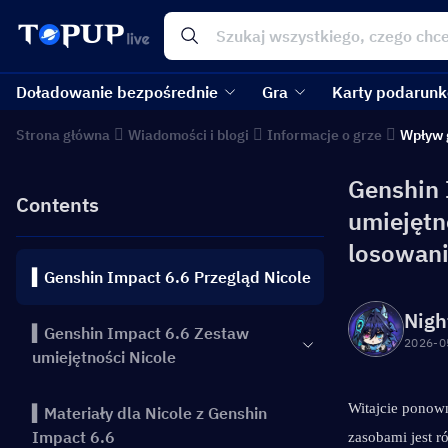
Doładowanie bezpośrednie
Gra
Karty podarun
Strona główna
Wiadomości i blogi
Informacje o grze
Wpływ 
Genshin 
Contents
umiejętno
losowani
▍Genshin Impact 6.6 Przegląd Nicole
Nigh
▍Genshin Impact 6.6 Zestaw
2026-0
umiejętności Nicole
Witajcie ponown
▍Materiały dla Nicole z Genshin
Impact 6.6
zasobami jest r