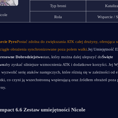
Typ broni
Kataliz
icole
Rola
Wsparcie / 
rcie Pyro
Postać zdolna do zwiększania ATK całej drużyny, oferująca so
 ciągłe obrażenia synchronizowane poza polem walki.
Jej Umiejętność E
eresowne Dobrodziejstwo
stan, który można dalej ulepszyć do
Święte 
two
aby zyskać silniejsze wzmocnienia ATK i dodatkowe korzyści. Jej W
yzwolić serię ataków następczych, które różnią się w zależności od e
tki, co czyni ją wszechstronną wspierającą oraz źródłem obrażeń poza 
yny.
mpact 6.6 Zestaw umiejętności Nicole