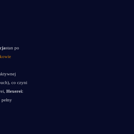
cja
stan po 
kowie 
aktywnej 
uch), co czyni 
ei, 
Hexerei: 
 pełny 