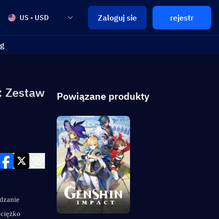
Zaloguj sie
rejestr
US - USD
og
e: Zestaw
Powiązane produkty
dzanie 
ciężko 