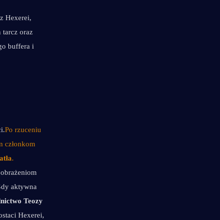
 Hexerei, 
tarcz oraz 
 buffera i 
i.
Po rzuceniu 
m członkom 
atła
. 
 obrażeniom 
dy aktywna 
nictwo Teozy
taci Hexerei, 