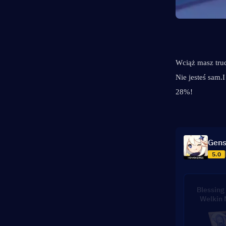
Wciąż masz trud
Nie jesteś sam.
I
28%!
Gens
5.0
Blessing 
Welkin