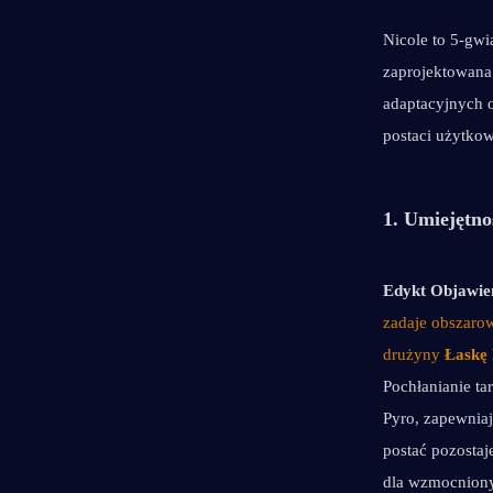
Nicole to 5-gwi
zaprojektowana
adaptacyjnych o
postaci użytkow
1. Umiejętno
Edykt Objawie
zadaje obszaro
drużyny 
Łaskę
Pochłanianie ta
Pyro, zapewnia
postać pozostaj
dla wzmocnionyc