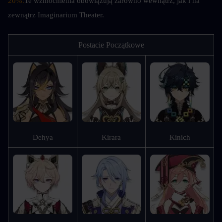
20%.
Te wzmocnienia obowiązują zarówno wewnątrz, jak i na 
zewnątrz Imaginarium Theater.
Postacie Początkowe
Dehya
Kirara
Kinich