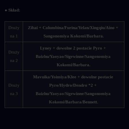
● Skład:
Druży
Zibai + Columbina/Furina/Yelan/Xingqiu/Aino + 
na 1
Sangonomiya Kokomi/Barbara.
Lyney + dowolne 2 postacie Pyro + 
Druży
Baizhu/Yaoyao/Sigewinne/Sangonomiya 
na 2
Kokomi/Barbara.
Mavuika/Yoimiya/Klee + dowolne postacie 
Druży
Pyro/Hydro/Dendro *2 + 
na 3
Baizhu/Yaoyao/Sigewinne/Sangonomiya 
Kokomi/Barbara/Bennett.