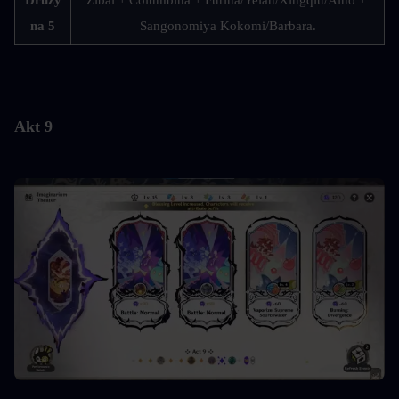
Druży
Zibai + Columbina + Furina/Yelan/Xingqiu/Aino + 
na 5
Sangonomiya Kokomi/Barbara.
Akt 9