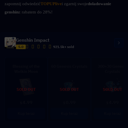
zapomnij odwiedzić
TOPUPlive
i zgarnij swoje
doładowanie 
genshin
z rabatem do 28%!
Genshin Impact
5.0
921.5k+ sold
Blessing of the
60 Genesis Crystals
300+30 Genesis
Welkin Moon
Crystals
SOLD OUT
SOLD OUT
SOLD OUT
4.99
0.99
4.99
$
$
$
Kup teraz
Kup teraz
Kup teraz