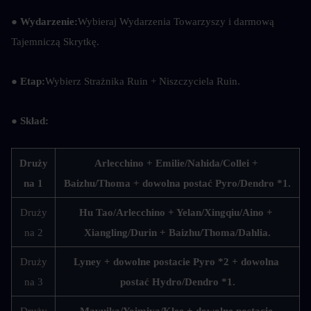
● Wydarzenie:
Wybieraj Wydarzenia Towarzyszy i darmową 
Tajemniczą Skrytkę.
● Etap:
Wybierz Strażnika Ruin + Niszczyciela Ruin.
● Skład:
Druży
Arlecchino + Emilie/Nahida/Collei + 
na 1
Baizhu/Thoma + dowolna postać Pyro/Dendro *1.
Druży
Hu Tao/Arlecchino + Yelan/Xingqiu/Aino + 
na 2
Xiangling/Durin + Baizhu/Thoma/Dahlia.
Druży
Lyney + dowolne postacie Pyro *2 + dowolna 
na 3
postać Hydro/Dendro *1.
Druży
Mavuika/Yoimiya/Klee + dowolne postacie 