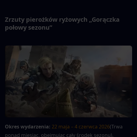
Zrzuty pierożków ryżowych „Gorączka 
połowy sezonu”
Okres wydarzenia: 
22 maja – 4 czerwca 2026
(Trwa 
ponad miesiąc, obejmując cały środek sezonu).