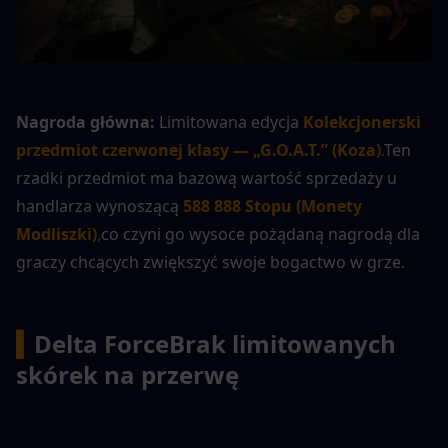
Nagroda główna:
 Limitowana edycja 
Kolekcjonerski 
przedmiot czerwonej klasy — „G.O.A.T.” (Koza)
.
Ten 
rzadki przedmiot ma bazową wartość sprzedaży u 
handlarza wynoszącą 
588 888 Stopu (Monety 
Modliszki)
,
co czyni go wysoce pożądaną nagrodą dla 
graczy chcących zwiększyć swoje bogactwo w grze.
▍
Delta Force
Brak limitowanych 
skórek na przerwę