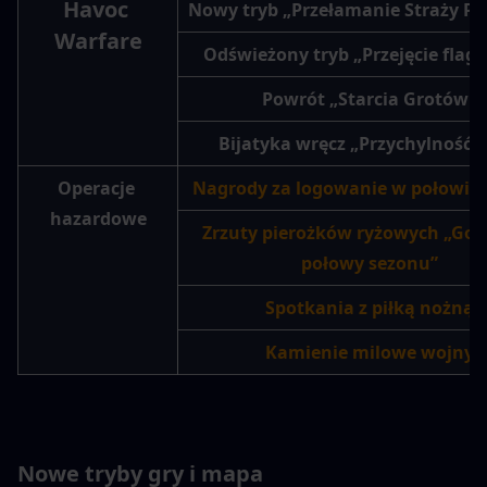
Havoc 
Nowy tryb „Przełamanie Straży Pr
Warfare
Odświeżony tryb „Przejęcie flagi”
Powrót „Starcia Grotów”
Bijatyka wręcz „Przychylność l
Operacje 
Nagrody za logowanie w połowie
hazardowe
Zrzuty pierożków ryżowych „Gorą
połowy sezonu”
Spotkania z piłką nożną
Kamienie milowe wojny
Nowe tryby gry i mapa