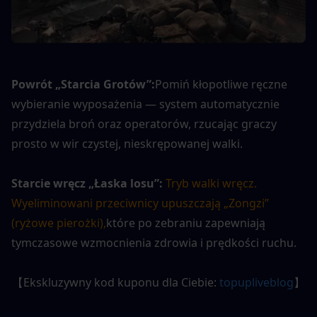
Powrót „Starcia Grotów”:
Pomiń kłopotliwe ręczne 
wybieranie wyposażenia — system automatycznie 
przydziela broń oraz operatorów, rzucając graczy 
prosto w wir czystej, nieskrępowanej walki.
Starcie wręcz „Łaska losu”:
Tryb walki wręcz. 
Wyeliminowani przeciwnicy upuszczają „Zongzi” 
(ryżowe pierożki),
które po zebraniu zapewniają 
tymczasowe wzmocnienia zdrowia i prędkości ruchu.
【Ekskluzywny kod kuponu dla Ciebie: 
topupliveblog
】