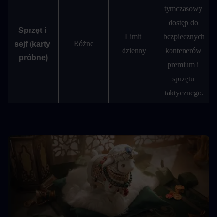
tymczasowy 
dostęp do 
Sprzęt i 
Limit 
bezpiecznych 
Różne
sejf (karty 
dzienny
kontenerów 
próbne)
premium i 
sprzętu 
taktycznego.