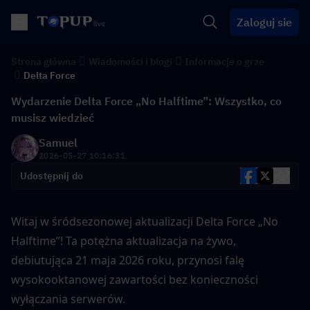
Zaloguj sie
Strona główna
Wiadomości i blogi
Informacje o grze
Delta Force
Wydarzenie Delta Force „No Halftime”: Wszystko, co
musisz wiedzieć
Samuel
2026-05-27 10:16:31
Udostępnij do
Witaj w śródsezonowej aktualizacji Delta Force „No 
Halftime”! Ta potężna aktualizacja na żywo, 
debiutująca 21 maja 2026 roku, przynosi falę 
wysokooktanowej zawartości bez konieczności 
wyłączania serwerów.