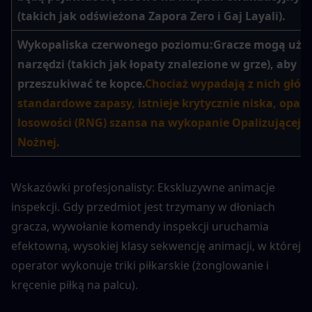
(takich jak odświeżona Zapora Zero i Gaj Layali).
Wykopaliska czerwonego poziomu:
Gracze mogą używ
narzędzi (takich jak łopaty znalezione w grze), aby 
przeszukiwać te kopce.
Chociaż wypadają z nich główn
standardowe zapasy, istnieje krytycznie niska, opart
losowości (RNG) szansa na wykopanie Opalizującej Pił
Nożnej.
Wskazówki profesjonalisty: Ekskluzywne animacje 
inspekcji. Gdy przedmiot jest trzymany w dłoniach 
gracza, wywołanie komendy inspekcji uruchamia 
efektowną, wysokiej klasy sekwencję animacji, w której 
operator wykonuje triki piłkarskie (żonglowanie i 
kręcenie piłką na palcu).