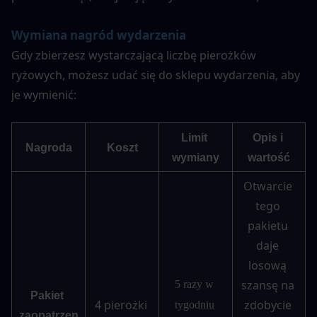
Wymiana nagród wydarzenia
Gdy zbierzesz wystarczającą liczbę pierożków 
ryżowych, możesz udać się do sklepu wydarzenia, aby 
je wymienić:
Limit 
Opis i 
Nagroda
Koszt
wymiany
wartość
Otwarcie 
tego 
pakietu 
daje 
losową 
szansę na 
5 razy w 
Pakiet 
4 pierożki 
zdobycie 
tygodniu 
zaopatrzen