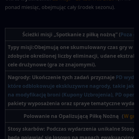
ponad miesiąc, obejmując cały środek sezonu).
Ścieżki misji „Spotkanie z piłką nożną” (
Poza gr
Typy misji:
Obejmują one skumulowany czas gry w me
zdobycie określonej liczby eliminacji, udane ekstrakcj
cele drużynowe (gra ze znajomymi).
Nagrody
: Ukończenie tych zadań przyznaje 
PD wydarz
które odblokowuje ekskluzywne nagrody, takie jak k
na modyfikację broni (Kupony Uzbrojenia), PD opera
pakiety wyposażenia oraz spraye tematyczne wydarz
Polowanie na Opalizującą Piłkę Nożną（
W grz
Stosy skarbów:
 Podczas wydarzenia unikalne 
Stosy 
będą pojawiać się losowo na mapach ewakuacyjnych