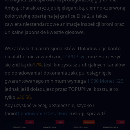
Amiyą, charakteryzuje się elegancką, ciemno-czerwoną 
kolorystyką opartą na jej grafice Elite 2, a także 
zawiera niestandardowe animacje inspekcji broni oraz 
unikalne japońskie kwestie głosowe.
Wskazówki dla profesjonalistów: Doładowując konto 
na platformie zewnętrznej
TOPUPlive
, możesz cieszyć 
się zniżką do
17%
. Jeśli korzystasz z oficjalnych kanałów 
do doładowania i dokonania zakupu, osiągnięcie 
gwarantowanego minimum wymaga 
1 980 Monet $25
; 
jednak jeśli doładujesz przez TOPUPlive, kosztuje to 
tylko
 $20.56. 
Aby uzyskać więcej, bezpiecznie, szybko i 
tanio
Doładowanie Delta Force
usługi, sprawdź