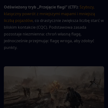
Odświeżony tryb „Przejęcie flagi” (CTF):
Szybszy, 
klasyczny powrót z mniejszymi mapami i mniejszą 
liczbą pojazdów
, co drastycznie zwiększa liczbę starć w 
bliskim kontakcie (CQC). Podstawowa zasada 
pozostaje niezmienna: chroń własną flagę, 
jednocześnie przejmując flagę wroga, aby zdobyć 
punkty.