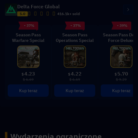
Delta Force Global
5.0
416.1k+ sold
- 37%
- 37%
- 39%
Season Pass
Season Pass
Season Pass Delt
Warfare Special
Operations Special
Force Deluxe
4.23
4.22
5.70
$
$
$
$ 6.69
$ 6.69
$ 9.29
Kup teraz
Kup teraz
Kup teraz
▍
Wydarzenia ograniczone 