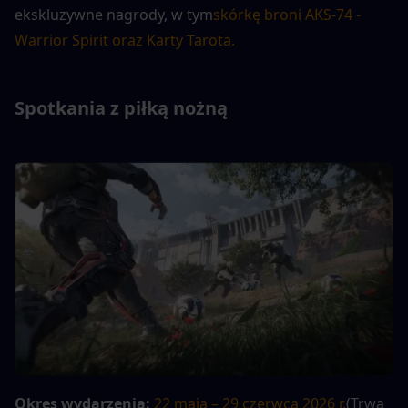
ekskluzywne nagrody, w tym
skórkę broni AKS-74 - 
Warrior Spirit oraz Karty Tarota.
Spotkania z piłką nożną
Okres wydarzenia:
22 maja – 29 czerwca 2026 r.
(Trwa 