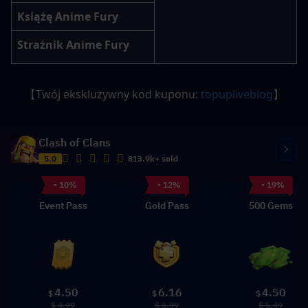
Książę Anime Fury
Strażnik Anime Fury
【Twój ekskluzywny kod kuponu: 
topupliveblog
】
Clash of Clans
5.0
813.9k+ sold
- 10%
- 12%
- 19%
Event Pass
Gold Pass
500 Gems
4.50
6.16
4.50
$
$
$
$ 4.99
$ 6.99
$ 5.49