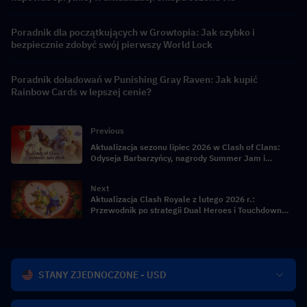
Poradnik dla początkujących w Growtopia: Jak szybko i
bezpiecznie zdobyć swój pierwszy World Lock
Poradnik doładowań w Punishing Gray Raven: Jak kupić
Rainbow Cards w lepszej cenie?
Previous
Aktualizacja sezonu lipiec 2026 w Clash of Clans:
Odyseja Barbarzyńcy, nagrody Summer Jam i
nielimitowani bohaterowie
Next
Aktualizacja Clash Royale z lutego 2026 r.:
Przewodnik po strategii Dual Heroes i Touchdown
League
STANY ZJEDNOCZONE - USD