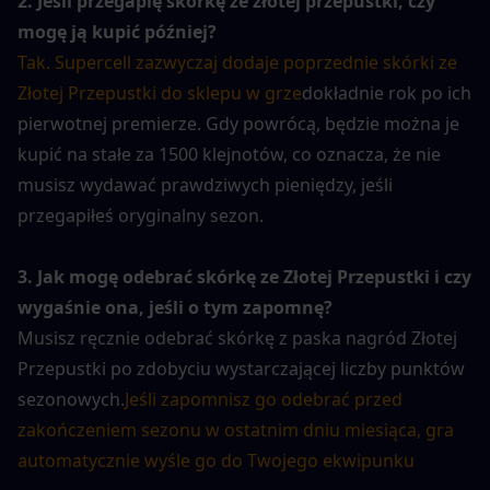
2. Jeśli przegapię skórkę ze złotej przepustki, czy 
mogę ją kupić później?
Tak. Supercell zazwyczaj dodaje poprzednie skórki ze 
Złotej Przepustki do sklepu w grze
dokładnie rok po ich 
pierwotnej premierze. Gdy powrócą, będzie można je 
kupić na stałe za 1500 klejnotów, co oznacza, że nie 
musisz wydawać prawdziwych pieniędzy, jeśli 
przegapiłeś oryginalny sezon.
3. Jak mogę odebrać skórkę ze Złotej Przepustki i czy 
wygaśnie ona, jeśli o tym zapomnę?
Musisz ręcznie odebrać skórkę z paska nagród Złotej 
Przepustki po zdobyciu wystarczającej liczby punktów 
sezonowych.
Jeśli zapomnisz go odebrać przed 
zakończeniem sezonu w ostatnim dniu miesiąca, gra 
automatycznie wyśle go do Twojego ekwipunku