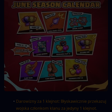
Darowizny za 1 klejnot: Błyskawicznie przekazuj 
wojska członkom klanu za jedyny 1 klejnot.