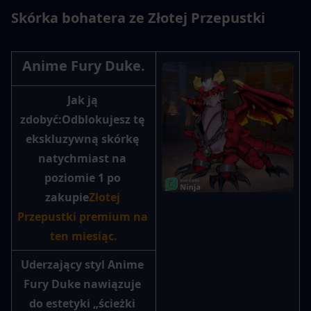
Skórka bohatera ze Złotej Przepustki
Anime Fury Duke.
Jak ją 
zdobyć:
Odblokujesz tę 
ekskluzywną skórkę 
natychmiast na 
poziomie 1 po 
zakupie
Złotej 
Przepustki premium na 
ten miesiąc.
Uderzający styl Anime 
Fury Duke nawiązuje 
do estetyki „ścieżki 