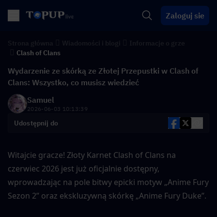
Zaloguj sie
Strona główna
Wiadomości i blogi
Informacje o grze
Clash of Clans
Wydarzenie ze skórką ze Złotej Przepustki w Clash of
Clans: Wszystko, co musisz wiedzieć
Samuel
2026-06-03 10:13:39
Udostępnij do
Witajcie gracze! Złoty Karnet Clash of Clans na 
czerwiec 2026 jest już oficjalnie dostępny, 
wprowadzając na pole bitwy epicki motyw „Anime Fury 
Sezon 2” oraz ekskluzywną skórkę „Anime Fury Duke”.