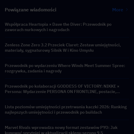
Powiązane wiadomości
More
Współpraca Heartopia × Dave the Diver: Przewodnik po
zaworach nurkowych i nagrodach
Zenless Zone Zero 3.2 Przeciek Claret: Zestaw umiejętności,
materiały, sygnaturowy Silnik W i Kino Umysłu
Przewodnik po wydarzeniu Where Winds Meet Summer Spree:
rozgrywka, zadania i nagrody
Przewodnik po kolaboracji GODDESS OF VICTORY: NIKKE ×
Persona: Wydarzenie PERSONA ON FRONTLINE, postacie,
banery i nagrody
Lista poziomów umiejętności przetrwania kaczki 2026: Ranking
najlepszych umiejętności i przewodnik po buildach
Marvel Rivals wprowadza nowy format zestawów PYO: Jak
kupować sprytniej w aktualizacji sklepu sezonu 9.5