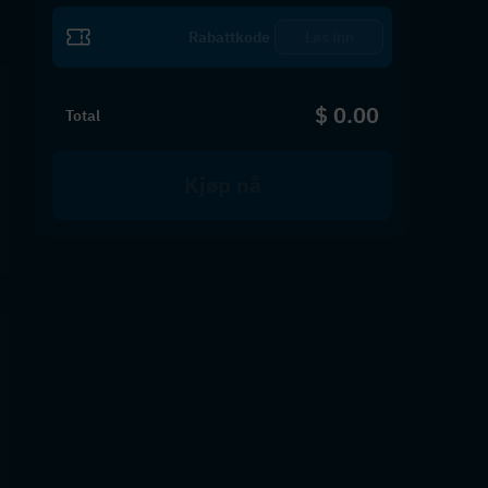
Løs inn
$ 0.00
Total
Kjøp nå