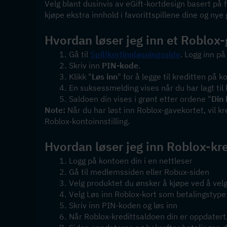
Velg blant dusinvis av eGift-kortdesign basert på 
kjøpe ekstra innhold i favorittspillene dine og nye
Hvordan løser jeg inn et Roblox
Gå til 
Spillkortinnløsningsside
. Logg inn på
Skriv inn 
PIN-kode
.
Klikk "
Løs inn
" for å legge til kreditten på k
En suksessmelding vises når du har lagt til
Saldoen din vises i grønt etter ordene "
Din
Note:
 Når du har løst inn Roblox-gavekortet, vil kr
Roblox-kontoinnstilling.
Hvordan løser jeg inn Roblox-kred
Logg på kontoen din i en nettleser
Gå til medlemssiden eller Robux-siden
Velg produktet du ønsker å kjøpe ved å vel
Velg Løs inn Roblox-kort som betalingstype 
Skriv inn PIN-koden og løs inn
Når Roblox-kredittsaldoen din er oppdatert,