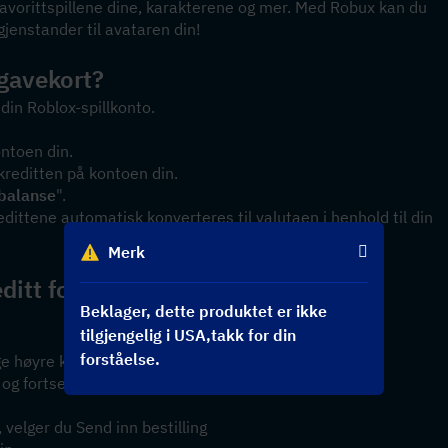
favorittspillene dine, karakterene og mer. Med Robux kan du 
 gjenstander til avataren din!
-gavekort?
 din Roblox-spillkonto.
ontoen din.
 kreditten på kontoen din.
 balanse
".
edittene automatisk konverteres til valutaen i henhold til din 
Merk
itt for å betale for et kjøp?
Beklager, dette produktet er ikke
tilgjengelig i USA,takk for din
forståelse.
ge høyre knapp
og fortsett
 velger du Send inn bestilling