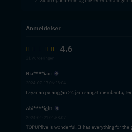
Siden oppdateres og bekrefter betalingen d
Anmeldelser
4.6
21 Vurderinger
Nia****iani
2024-07-17 06:28:04
Layanan pelanggan 24 jam sangat membantu, ter
Abi****ight
2024-01-21 01:58:07
TOPUPlive is wonderful! It has everything for the 