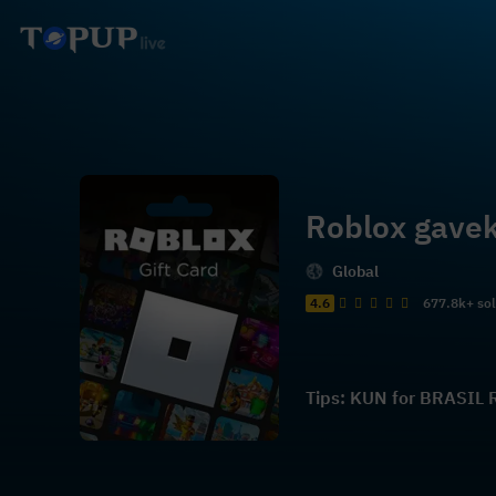
Roblox gave
Global
4.6
677.8k+ so
Tips: KUN for BRASIL R