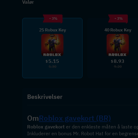
Valør
- 3%
- 3%
25 Robux Key
40 Robux Key
5.15
8.93
$
$
5.30
9.20
Beskrivelser
Om
Roblox gavekort (BR)
Roblox gavekort
 er den enkleste måten å laste o
Inkluderer en bonus Mr. Robot Hat for en begrens