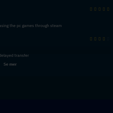
chasing the pc games through steam
delayed transfer
Se mer