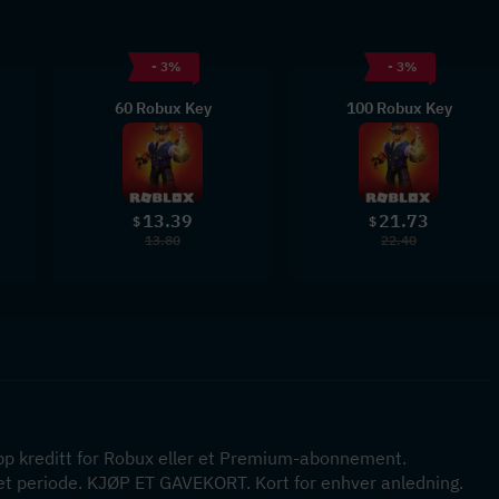
- 3%
- 3%
60 Robux Key
100 Robux Key
13.39
21.73
$
$
13.80
22.40
pp kreditt for Robux eller et Premium-abonnement. 
et periode. KJØP ET GAVEKORT. Kort for enhver anledning. 