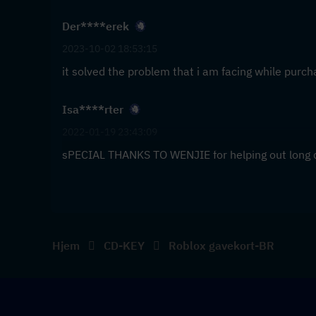
Der****erek
2023-10-02 18:53:15
it solved the problem that i am facing while pur
Isa****rter
2022-01-19 23:43:09
sPECIAL THANKS TO WENJIE for helping out long 
Hjem
CD-KEY
Roblox gavekort-BR