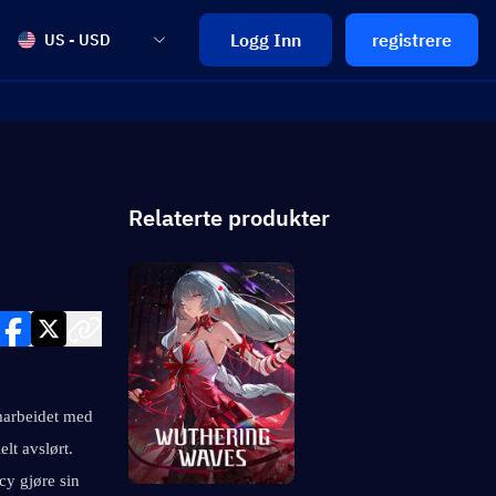
Logg Inn
registrere
US - USD
Relaterte produkter
marbeidet med 
t avslørt. 
y gjøre sin 