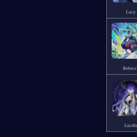
Lucy
Rebecc
Lucill