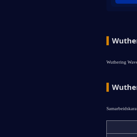
▍
Wuther
Wuthering Waves 
▍
Wuther
Samarbeidskara