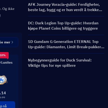
AFK Journey Voracia-guide: Ferdigheter,
. Og ikke 
beste lag, bygg og er hun verdt å trekke
for?
!
DC: Dark Legion Top Up-guide: Hvordan
kjøpe Planet Coins billigere og tryggere
SD Gundam G Generation ETERNAL Top
Se mer
Up-guide: Diamanter, Limit Break-pakker,
priser og påfyllingsmetoder
 18%
Nybegynnerguide for Duck Survival:
 Lunites
Viktige tips for nye spillere
.14
4.99
p nå