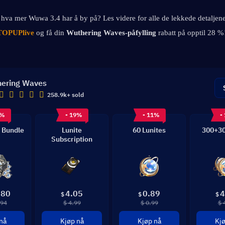
e hva mer Wuwa 3.4 har å by på? Les videre for alle de lekkede detaljene
TOPUPlive
og få din 
Wuthering Waves-påfylling 
rabatt på opptil 28 %
ering Waves
258.9k+ sold
8%
- 19%
- 11%
-
 Bundle
Lunite
60 Lunites
300+30
Subscription
.80
4.05
0.89
4
$
$
$
.94
$ 4.99
$ 0.99
$ 
nå
Kjøp nå
Kjøp nå
Kjø