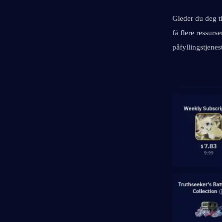
Gleder du deg t
få flere ressurs
påfyllingstjenest