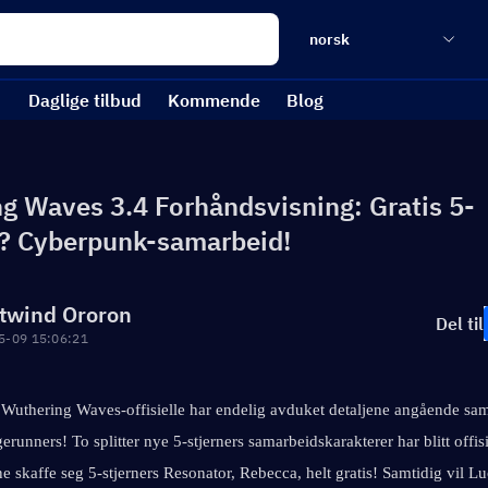
norsk
Daglige tilbud
Kommende
Blog
g Waves 3.4 Forhåndsvisning: Gratis 5-
s? Cyberpunk-samarbeid!
twind Ororon
Del til
5-09 15:06:21
 Wuthering Waves-offisielle har endelig avduket detaljene angående sa
unners! To splitter nye 5-stjerners samarbeidskarakterer har blitt offisiel
ne skaffe seg 5-stjerners Resonator, Rebecca, helt gratis! Samtidig vil Luc