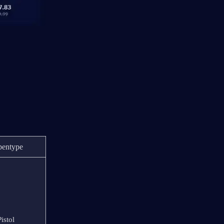
entype
Pistol