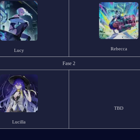
Rebecca
Lucy
Fase 2
TBD
Lucilla