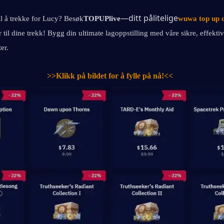
—ditt pålitelige
il å trekke for Lucy? Besøk
TOPUPlive
wuwa top up 
er til dine trekk! Bygg din ultimate lagoppstilling med våre sikre, effektiv
er.
>>Klikk på bildet for å fylle på nå!<<