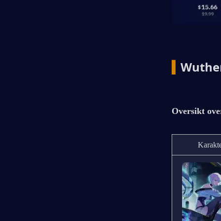
▍
Wuther
Oversikt ove
Karakt