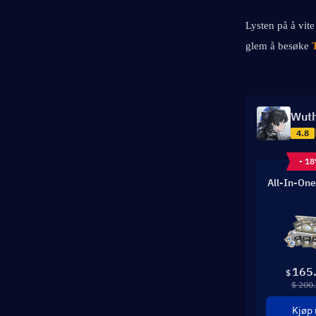
Lysten på å vit
glem å besøke 
Wuth
4.8
- 1
All-In-One
165
$
$ 200
Kjøp 