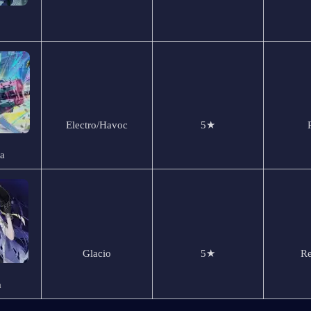
Electro/Havoc
5★
a
Glacio
5★
Re
a