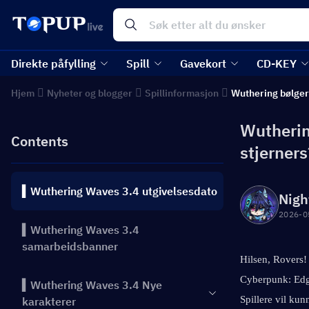
Direkte påfylling
Spill
Gavekort
CD-KEY
Hjem
Nyheter og blogger
Spillinformasjon
Wuthering bølger
Wutherin
Contents
stjerner
▍Wuthering Waves 3.4 utgivelsesdato
Nigh
2026-0
▍Wuthering Waves 3.4
samarbeidsbanner
Hilsen, Rovers!
Cyberpunk: Edger
▍Wuthering Waves 3.4 Nye
Spillere vil kun
karakterer