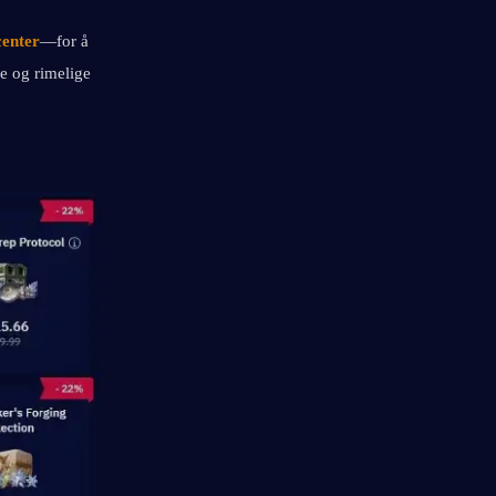
center
—for å 
e og rimelige 