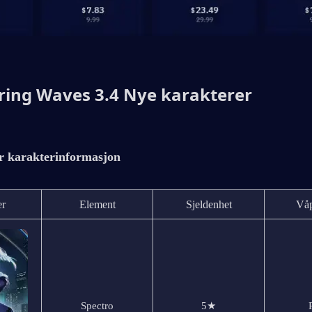
ing Waves 3.4 Nye karakterer
r karakterinformasjon
er
Element
Sjeldenhet
Våp
Spectro
5★