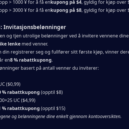
 opp > 1000 ¥ for å få en
kupong på $4
, gyldig for kjøp over 
 opp > 3000 ¥ for å få en
kupong på $8
, gyldig for kjøp over 
: Invitasjonsbelønninger
en og tjen utrolige belønninger ved å invitere vennene dine
ike lenke
 med venner.
 din registrerer seg og fullfører sitt første kjøp, vinner de
Får en
8 % rabattkupong
.
lønninger basert på antall venner du inviterer:
 UC ($0,99)
0 % rabattkupong
 (opptil $8)
300+25 UC ($4,99)
1 % rabattkupong
 (opptil $15)
ngene og belønningene dine enkelt gjennom kontooversikten.