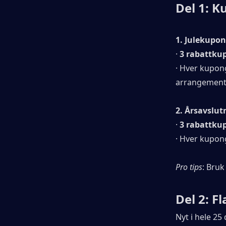
Del 1: K
1. Julekupo
· 
3 rabattku
· Hver kupon
arrangement
2. Årsavslu
· 
3 rabattku
· Hver kupon
Pro tips
: Bruk
Del 2: F
Nyt i hele 25