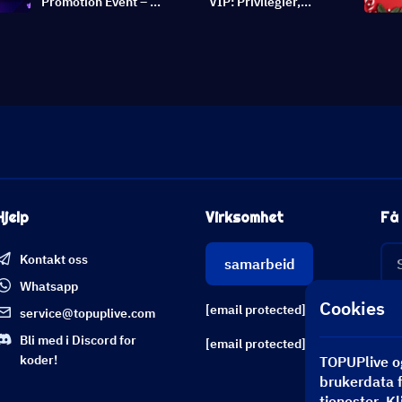
Promotion Event – ​​
VIP: Privilegier,
januar 2025
kostnader og hvordan du
får det gratis
Hjelp
Virksomhet
Få 
Kontakt oss
samarbeid
Whatsapp
Cookies
[email protected]
service@topuplive.com
Bli med i Discord for
[email protected]
koder!
TOPUPlive og
brukerdata f
tjenester. Kl