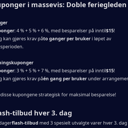
uponger i massevis: Doble feriegleden
nger
ponger
: 4 % + 5 % + 6 %, med besparelser på inntil
$15
!
g kan gjøres krav på
to ganger per bruker
 i løpet av 
sperioden.
tningskuponger
ponger
: 3 % + 5 % + 7 %, med besparelser på inntil
$15
!
g kan gjøres krav på
én gang per bruker
 under arrangemen
 disse kupongene strategisk for maksimal besparelse!
lash-tilbud hver 3. dag
 dager
flash-tilbud
 med 3 spesielt utvalgte varer hver 3. dag t