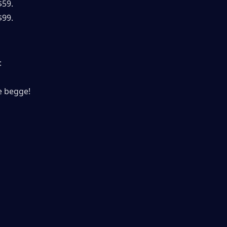
$59.
$99.
:
re begge!