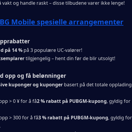
å vakt og handle raskt – disse tilbudene varer ikke lenge!
BG Mobile spesielle arrangementer
opprabatter
ud på 14 %
 på 3 populære UC-valører!
ksemplarer
 tilgjengelig – hent din før de blir utsolgt!
ad opp og få belønninger
sive kuponger og kuponger
 basert på det totale opplading
opp > 0 ¥ for å få
2 % rabatt på PUBGM-kupong
, gyldig for
 opp > 300 for å få
3 % rabatt på PUBGM-kupong
, gyldig fo
.