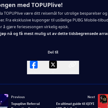
songen med TOPUPlive!
la TOPUPlive være ditt reisemål for utrolige besparelser o
ser. Fra eksklusive kuponger til uslåelige PUBG Mobile-tilbud, 
r å gjøre feriesesongen virkelig episk.
​​kjøp nå og få mest mulig ut av dette tidsbegrensede ar
Del til
Facebook
X
LINK
Previous
Next
Topuplive Referral
En ultimat guide til iQIYI