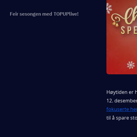
Feir sesongen med TOPUPlive!
Høytiden er h
12. desember 
fokuserte he
til å spare s