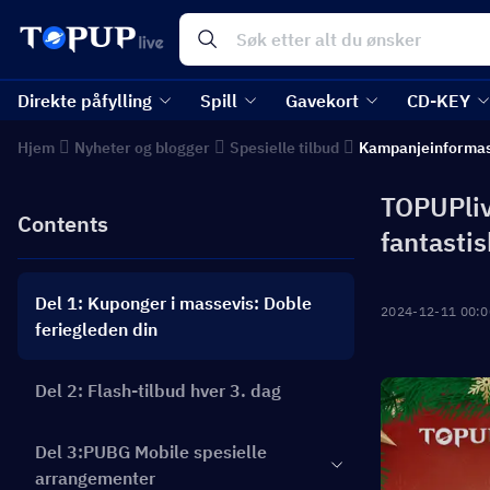
Direkte påfylling
Spill
Gavekort
CD-KEY
Hjem
Nyheter og blogger
Spesielle tilbud
Kampanjeinforma
TOPUPliv
Contents
fantastis
Del 1: Kuponger i massevis: Doble
2024-12-11 00:0
feriegleden din
Del 2: Flash-tilbud hver 3. dag
Del 3:PUBG Mobile spesielle
arrangementer