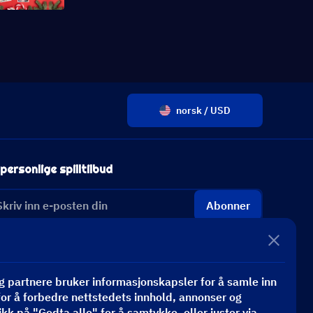
norsk / USD
personlige spilltilbud
Abonner
 partnere bruker informasjonskapsler for å samle inn
or å forbedre nettstedets innhold, annonser og
ikk på "Godta alle" for å samtykke, eller juster via