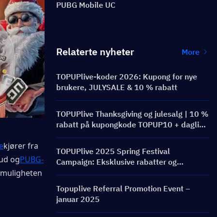
PUBG Mobile UC
Relaterte nyheter
More
TOPUPlive-koder 2026: Kupong for nye
brukere, JULYSALE & 10 % rabatt
TOPUPlive Thanksgiving og julesalg | 10 %
rabatt på kupongkode TOPUP10 + daglige
tilbud
e
kjører fra 
TOPUPlive 2025 Spring Festival
bud og
PUBG-
Campaign: Eksklusive rabatter og
spillpåfyllingstilbud
 muligheten 
Topuplive Referral Promotion Event – ​​
januar 2025