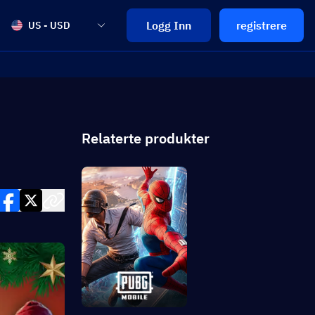
Logg Inn
registrere
US - USD
Relaterte produkter