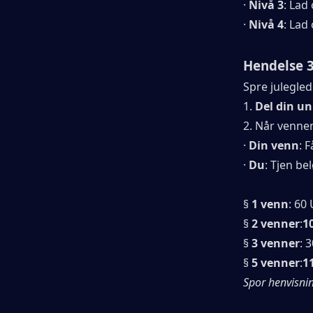
· 
Nivå 3
: Lad
· 
Nivå 4
: Lad
Hendelse 3
Spre julegled
1. 
Del din un
2. Når vennen
· 
Din venn
: 
· 
Du
: Tjen be
§ 
1 venn
: 60
§ 
2 venner
:
1
§ 
3 venner
: 
§ 
5 venner
:
1
Spor henvisni