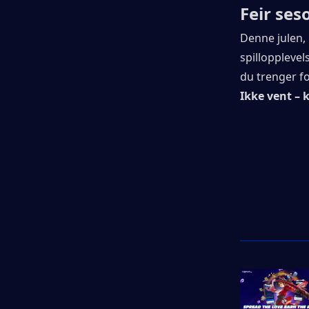
Feir se
Denne julen, 
spillopplevel
du trenger fo
Ikke vent – 