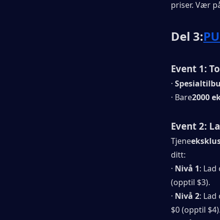
priser. Vær p
Del 3:
PU
Event 1: T
· 
Spesialtilb
· Bare
2000 e
Event 2: L
Tjene
eksklu
ditt:
· 
Nivå 1
: Lad 
(opptil $3).
· 
Nivå 2
: Lad
$0 (opptil $4)