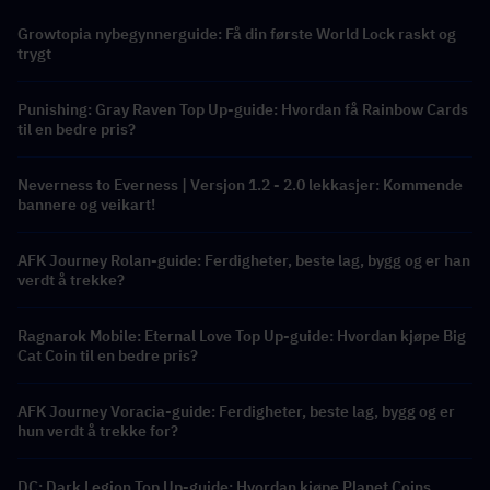
Growtopia nybegynnerguide: Få din første World Lock raskt og
trygt
Punishing: Gray Raven Top Up-guide: Hvordan få Rainbow Cards
til en bedre pris?
Neverness to Everness | Versjon 1.2 - 2.0 lekkasjer: Kommende
bannere og veikart!
AFK Journey Rolan-guide: Ferdigheter, beste lag, bygg og er han
verdt å trekke?
Ragnarok Mobile: Eternal Love Top Up-guide: Hvordan kjøpe Big
Cat Coin til en bedre pris?
AFK Journey Voracia-guide: Ferdigheter, beste lag, bygg og er
hun verdt å trekke for?
DC: Dark Legion Top Up-guide: Hvordan kjøpe Planet Coins