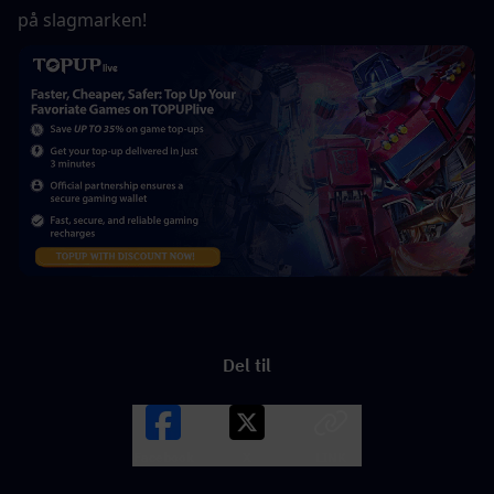
på slagmarken!
Del til
Facebook
X
LINK