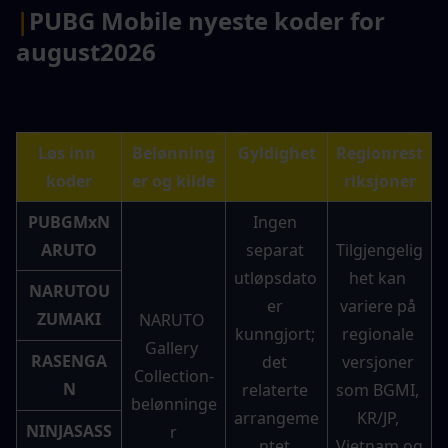
|
PUBG Mobile nyeste koder for 
august
2026
Løs inn 
Belønning
Gyldighet
Regionrest
koder
er og kilde
riksjoner
PUBGMxN
Ingen 
ARUTO
separat 
Tilgjengelig
utløpsdato 
het kan 
NARUTOU
er 
variere på 
ZUMAKI
NARUTO 
kunngjort; 
regionale 
Gallery 
RASENGA
det 
versjoner 
Collection-
N
relaterte 
som BGMI, 
belønninge
arrangeme
KR/JP, 
NINJASASS
r
ntet 
Vietnam og 