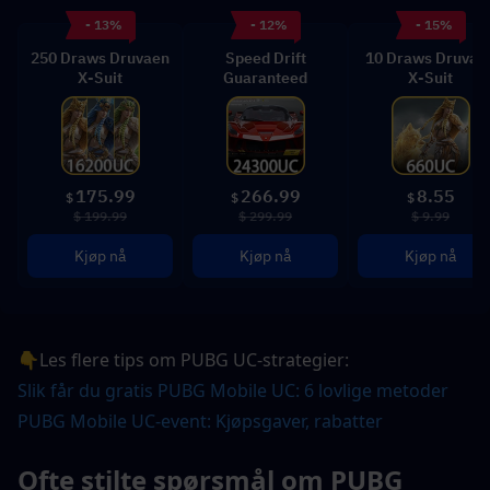
- 13%
- 12%
- 15%
250 Draws Druvaen
Speed Drift
10 Draws Druvae
X-Suit
Guaranteed
X-Suit
175.99
266.99
8.55
$
$
$
$ 199.99
$ 299.99
$ 9.99
Kjøp nå
Kjøp nå
Kjøp nå
👇Les flere tips om PUBG UC-strategier:
Slik får du gratis PUBG Mobile UC: 6 lovlige metoder
PUBG Mobile UC-event: Kjøpsgaver, rabatter 
Ofte stilte spørsmål om PUBG 