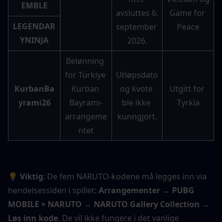
EMBLE
avsluttes 6. 
Game for 
LEGENDAR
september 
Peace
YNINJA
2026.
Belønning 
for Türkiye 
Utløpsdato 
KurbanBa
Kurban 
og kvote 
Utgitt for 
yrami26
Bayramı-
ble ikke 
Tyrkia
arrangeme
kunngjort.
ntet
💡 Viktig
: De fem NARUTO-kodene må legges inn via 
hendelsessiden i spillet: 
Arrangementer → PUBG 
MOBILE × NARUTO → NARUTO Gallery Collection → 
Løs inn kode
. De vil ikke fungere i det vanlige 