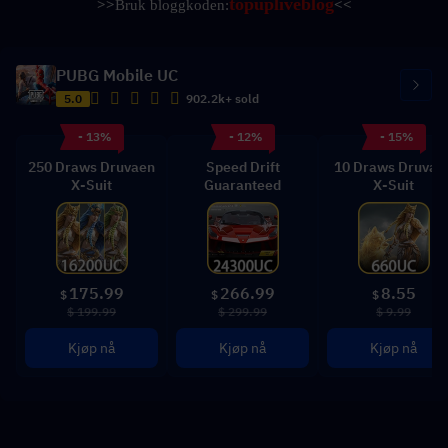
topupliveblog
>>
Bruk bloggkoden:
<<
PUBG Mobile UC
5.0
902.2k+ sold
- 13%
- 12%
- 15%
250 Draws Druvaen
Speed Drift
10 Draws Druvae
X-Suit
Guaranteed
X-Suit
175.99
266.99
8.55
$
$
$
$ 199.99
$ 299.99
$ 9.99
Kjøp nå
Kjøp nå
Kjøp nå