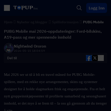
Logg Inn
Hjem
Nyheter og blogger
Spillinformasjon
PUBG Mobile
PUBG Mobile mai 2026-oppdateringer: Ford-bilskins,
A19-pass og mer spennende innhold
Nightwind Ororon
2026-05-15 18:04:59
Del til
Mai 2026 ser ut til å bli en travel måned for PUBG Mobile-
spillere, med en rekke nye arrangementer, skins og systemer 
designet for å holde slagmarken frisk og engasjerende. Fra et helt 
nytt gruppeinnkjøpssenter til profilerte samarbeid og sesongbasert 
innhold, er det mye å se frem til – la oss gå gjennom alt du trenger 
å vite.