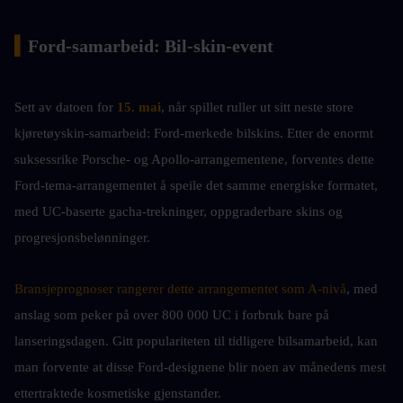
▍
Ford-samarbeid: Bil-skin-event
Sett av datoen for
 15. mai
, når spillet ruller ut sitt neste store 
kjøretøyskin-samarbeid: Ford-merkede bilskins. Etter de enormt 
suksessrike Porsche- og Apollo-arrangementene, forventes dette 
Ford-tema-arrangementet å speile det samme energiske formatet, 
med UC-baserte gacha-trekninger, oppgraderbare skins og 
progresjonsbelønninger.
Bransjeprognoser rangerer dette arrangementet som A-nivå
, med 
anslag som peker på over 800 000 UC i forbruk bare på 
lanseringsdagen. Gitt populariteten til tidligere bilsamarbeid, kan 
man forvente at disse Ford-designene blir noen av månedens mest 
ettertraktede kosmetiske gjenstander.