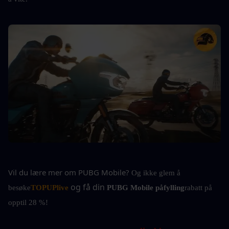
Vil du lære mer om PUBG Mobile?
Og ikke glem å 
og få din 
besøke
TOPUPlive
PUBG Mobile påfylling
rabatt på 
opptil 28 %!