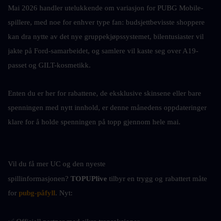
Mai 2026 handler utelukkende om variasjon for PUBG Mobile-
spillere, med noe for enhver type fan: budsjettbevisste shoppere 
kan dra nytte av det nye gruppekjøpssystemet, bilentusiaster vil 
jakte på Ford-samarbeidet, og samlere vil kaste seg over A19-
passet og GILT-kosmetikk.
Enten du er her for rabattene, de eksklusive skinsene eller bare 
spenningen med nytt innhold, er denne månedens oppdateringer 
klare for å holde spenningen på topp gjennom hele mai.
Vil du få mer UC og den nyeste 
spillinformasjonen? 
TOPUPlive
 tilbyr en trygg og
rabattert måte 
for 
pubg-påfyll
. Nyt: