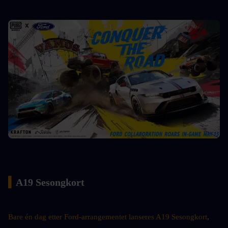
▍
A19 Sesongkort
Bare én dag etter Ford-arrangementet lanseres A19 Sesongkort
, 