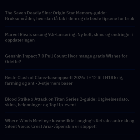
The Seven Deadly Sins: Origin Star Memory-guide:
Bruksområder, hvordan få tak i dem og de beste tipsene for bruk
Marvel Rivals sesong 9.5-lansering: Ny helt, skins og endringer i
oppdateringen
Genshin Impact 7.0 Pull Count: Hvor mange gratis Wishes for
Odette?
Beste Clash of Clans-baseoppsett 2026: TH12 til TH18 krig,
farming og anti-3-stjerners baser
Blood Strike x Attack on Titan Series 2-guide: Utgivelsesdato,
skins, belønninger og Top Up-event
Where Winds Meet nye kosmetikk: Longing's Refrain-antrekk og
Silent Voice: Crest Aria-våpenskin er sluppet!