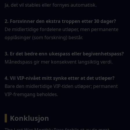
Ja, det vil stables eller fornyes automatisk.
2. Forsvinner den ekstra troppen etter 30 dager?
De midlertidige fordelene utløper, men permanente 
opplåsinger (som forskning) består.
3. Er det bedre enn ukespass eller begivenhetspass?
Månedspass gir mer konsekvent langsiktig verdi.
4. Vil VIP-nivået mitt synke etter at det utløper?
Bare den midlertidige VIP-tiden utløper; permanent 
VIP-fremgang beholdes.
▍
Konklusjon
The Last War Monthly Pass forblir et av de mest 