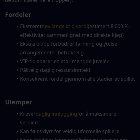
de som kjører flere tropper).
Fordeler
Ekstremt
høy langsiktig verdi
(estimert 8 000 %+ 
effektivitet sammenlignet med direkte kjøp)
Ekstra tropp forbedrer farming og ytelse i 
arrangementer betraktelig
VIP-tid sparer en stor mengde juveler
Pålitelig daglig ressursinntekt
Konsekvent fordel gjennom alle stadier av spillet
Ulemper
Krever
daglig innlogging
for å maksimere 
verdien
Kan føles dyrt for veldig uformelle spillere