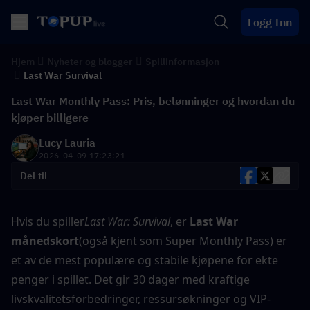
Logg Inn
Hjem
Nyheter og blogger
Spillinformasjon
Last War Survival
Last War Monthly Pass: Pris, belønninger og hvordan du
kjøper billigere
Lucy Lauria
2026-04-09 17:23:21
Del til
Hvis du spiller
Last War: Survival
, er 
Last War 
månedskort
(også kjent som Super Monthly Pass) er 
et av de mest populære og stabile kjøpene for ekte 
penger i spillet. Det gir 30 dager med kraftige 
livskvalitetsforbedringer, ressursøkninger og VIP-