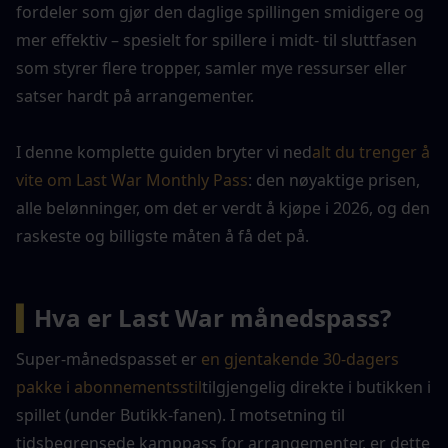
fordeler som gjør den daglige spillingen smidigere og 
mer effektiv – spesielt for spillere i midt- til sluttfasen 
som styrer flere tropper, samler mye ressurser eller 
satser hardt på arrangementer.
I denne komplette guiden bryter vi ned
alt du trenger å 
vite om Last War Monthly Pass
: den nøyaktige prisen, 
alle belønninger, om det er verdt å kjøpe i 2026, og den 
raskeste og billigste måten å få det på.
▍
Hva er Last War månedspass?
Super-månedspasset er 
en gjentakende 30-dagers 
pakke i abonnementsstil
tilgjengelig direkte i butikken i 
spillet (under Butikk-fanen). I motsetning til 
tidsbegrensede kamppass for arrangementer, er dette 