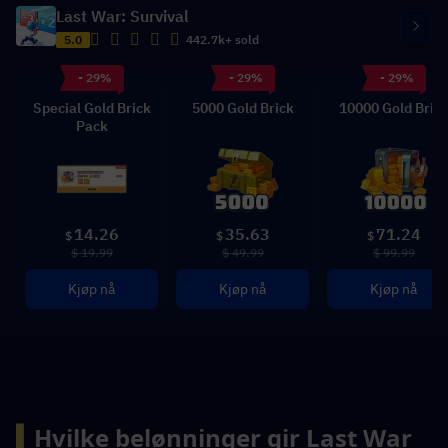
Last War: Survival
5.0
442.7k+ sold
- 29%
- 29%
- 29%
Special Gold Brick
5000 Gold Brick
10000 Gold Bric
Pack
14.26
35.63
71.24
$
$
$
$ 19.99
$ 49.99
$ 99.99
Kjøp nå
Kjøp nå
Kjøp nå
▍
Hvilke belønninger gir Last War 