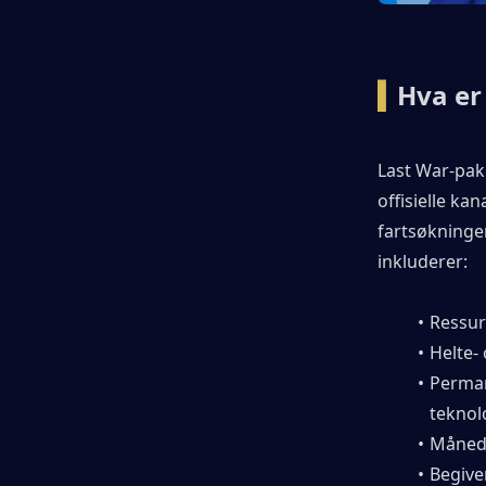
Ofte stilte spørsmål om Last War-
pakker
▍
Hva er
▍Konklusjon
Last War-pak
offisielle ka
fartsøkninge
inkluderer:
Ressur
Helte- 
Perman
teknol
Måneds
Begive