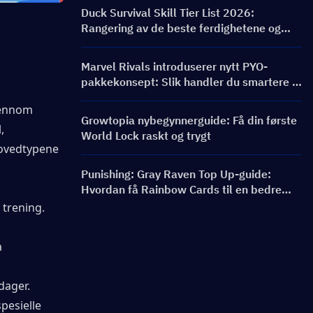
belønninger
Duck Survival Skill Tier List 2026:
Rangering av de beste ferdighetene og
byggveiledning
Marvel Rivals introduserer nytt PYO-
pakkekonsept: Slik handler du smartere i
butikkoppdateringen for sesong 9.5
jennom 
Growtopia nybegynnerguide: Få din første
 
World Lock raskt og trygt
ovedtypene 
Punishing: Gray Raven Top Up-guide:
Hvordan få Rainbow Cards til en bedre
pris?
 trening.
 
dager.
esielle 