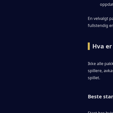
oppdat
En velvalgt p
fullstendig 
▍
Hva er
Ikke alle pak
spillere, avk
spillet.
Beste sta
Start her hvi