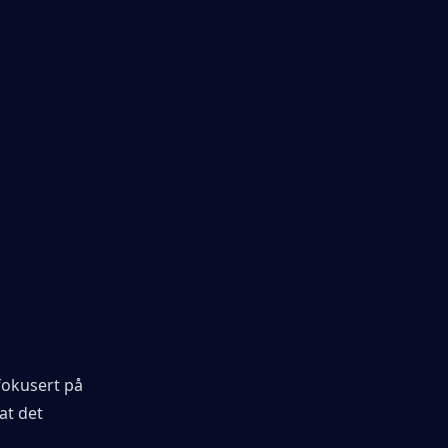
fokusert på 
t det 