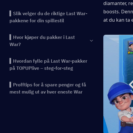
diamanter, r
boosts. Denn
▍Slik velger du de riktige Last War-
at du kan ta 
pakkene for din spillestil
▍Hvor kjøper du pakker i Last
War?
▍Hvordan fylle på Last War-pakker
på TOPUPlive – steg-for-steg
▍Profftips for å spare penger og få
mest mulig ut av hver eneste War
Pack
▍Vanlige feil å unngå når du kjøper
Last War-pakker