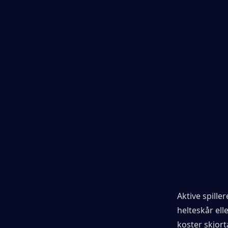
Aktive spille
helteskår ell
koster skjort