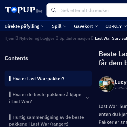
Direkte påfylling
Spill
Gavekort
CD-KEY
Hjem
Nyheter og blogger
Spillinformasjon
Last War Survival
Beste La
Contents
får dem b
▍Hva er Last War-pakker?
Lucy
2026-0
▍Hva er de beste pakkene å kjøpe
i Last War?
Last War: Sur
enten du kjem
▍Hurtig sammenligning av de beste
Pakker er sna
pakkene i Last War (rangert)