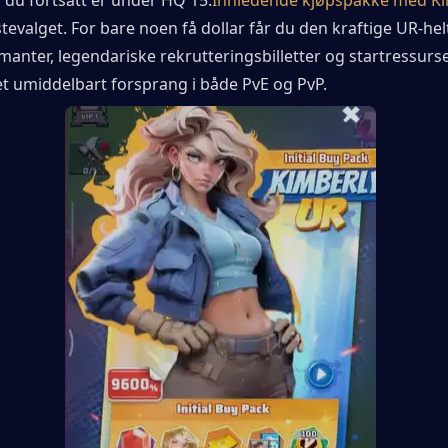
stevalget. For bare noen få dollar får du den kraftige UR-hel
manter, legendariske rekrutteringsbilletter og startressurser
et umiddelbart forsprang i både PvE og PvP.