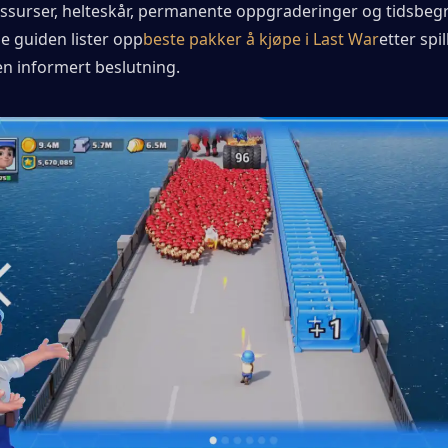
essurser, helteskår, permanente oppgraderinger og tidsbeg
e guiden lister opp
beste pakker å kjøpe i Last War
etter spil
en informert beslutning.