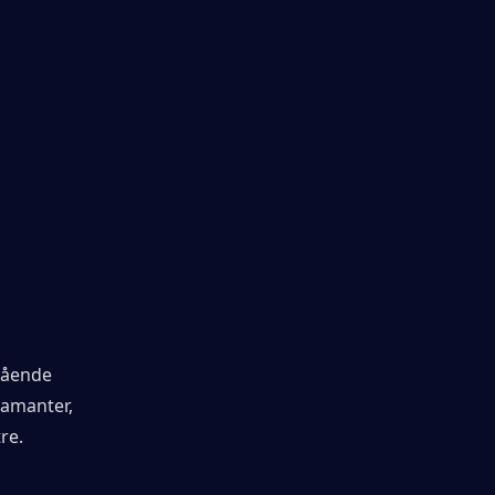
gående 
amanter, 
re.