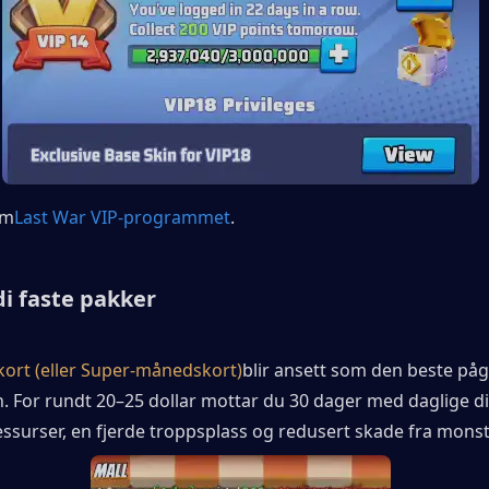
om
Last War VIP-programmet
. 
di faste pakker
ort (eller Super-månedskort)
blir ansett som den beste på
. For rundt 20–25 dollar mottar du 30 dager med daglige di
ssurser, en fjerde troppsplass og redusert skade fra monst