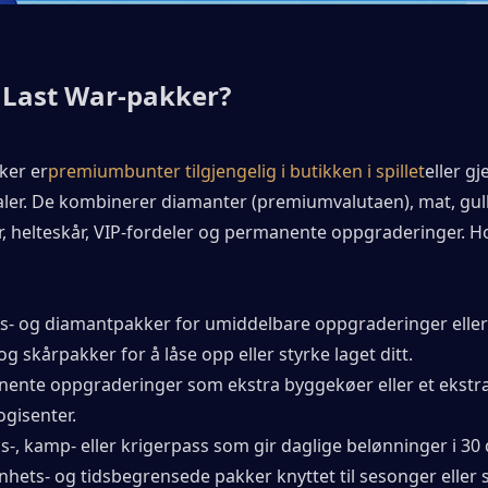
 Last War-pakker?
ker er
premiumbunter tilgjengelig i butikken i spillet
eller g
naler. De kombinerer diamanter (premiumvalutaen), mat, gull,
r, helteskår, VIP-fordeler og permanente oppgraderinger. H
s- og diamantpakker for umiddelbare oppgraderinger eller
og skårpakker for å låse opp eller styrke laget ditt.
ente oppgraderinger som ekstra byggekøer eller et ekstra
ogisenter.
-, kamp- eller krigerpass som gir daglige belønninger i 30 
nhets- og tidsbegrensede pakker knyttet til sesonger eller sp