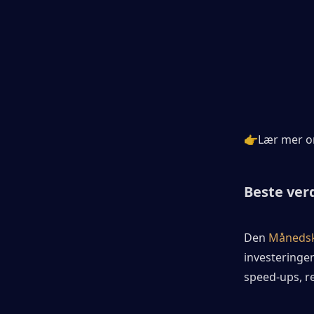
👉Lær mer 
Beste ver
Den
 Månedsk
investeringen
speed-ups, re