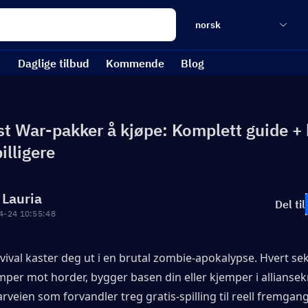
norsk
Daglige tilbud
Kommende
Blog
st War-pakker å kjøpe: Komplett guide +
illigere
 Lauria
Del til
4-24 10:55:48
vival kaster deg ut i en brutal zombie-apokalypse. Hvert seku
per mot horder, bygger basen din eller kjemper i alliansekri
rveien som forvandler treg gratis-spilling til reell fremgang