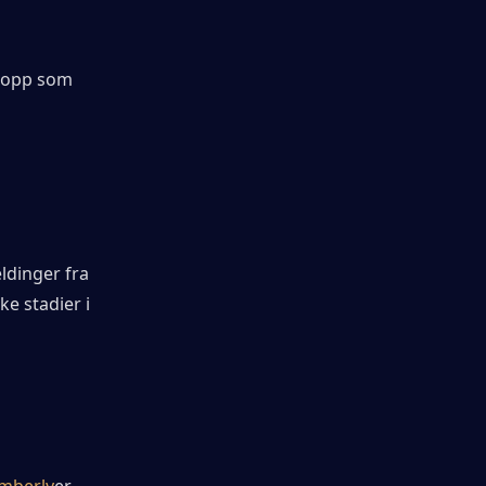
ropp som 
ldinger fra 
e stadier i 
mberly
er 