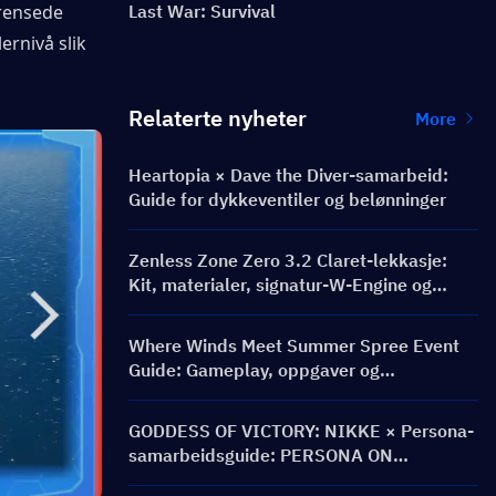
rensede 
Last War: Survival
lernivå slik 
Relaterte nyheter
More
Heartopia × Dave the Diver-samarbeid:
Guide for dykkeventiler og belønninger
Zenless Zone Zero 3.2 Claret-lekkasje:
Kit, materialer, signatur-W-Engine og
Mindscape Cinema
Where Winds Meet Summer Spree Event
Guide: Gameplay, oppgaver og
belønninger
GODDESS OF VICTORY: NIKKE × Persona-
samarbeidsguide: PERSONA ON
FRONTLINE-event, karakterer, bannere og