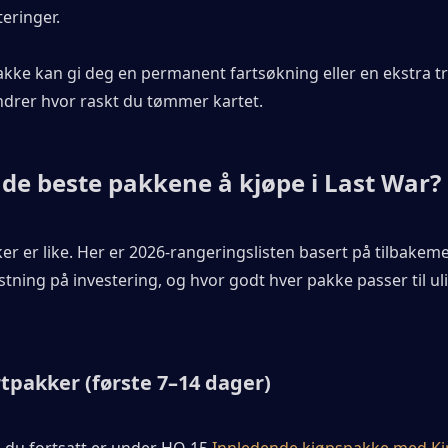
eringer.
akke kan gi deg en permanent fartsøkning eller en ekstra t
endrer hvor raskt du tømmer kartet.
 de beste pakkene å kjøpe i Last War?
ker er like. Her er 2026-rangeringslisten basert på tilbakeme
astning på investering, og hvor godt hver pakke passer til ulik
rtpakker (første 7–14 dager)
s du fortsatt er under HQ 15.
Innledende kjøpspakke med Ki