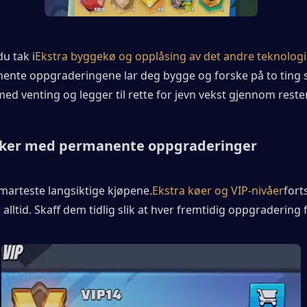
du tak i
Ekstra byggekø og opplåsing av det andre teknologi
ente oppgraderingene lar deg bygge og forske på to ting s
ed venting og legger til rette for jevn vekst gjennom resten 
kker med permanente oppgraderinger
marteste langsiktige kjøpene.
Ekstra køer og VIP-nivåer
forts
 alltid. Skaff dem tidlig slik at hver fremtidig oppgradering f