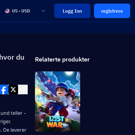
Logg Inn
registrere
US - USD
 hvor du
Relaterte produkter
nd teller – 
ger. 
. De leverer 