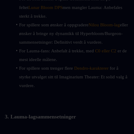
feltet
Lunar Bloom DPS
men mangler Lauma: Anbefales 
sterkt å trekke.
For spillere som ønsker å oppgradere
Nilou Bloom-lag
eller 
ønsker å bringe ny dynamikk til Hyperbloom/Burgeon-
sammensetninger: Definitivt verdt å vurdere.
For Lauma-fans: Anbefalt å trekke, med 
C0 eller C2
 er de 
mest ideelle målene.
For spillere som trenger flere 
Dendro-karakterer
 for å 
styrke utvalget sitt til Imaginarium Theater: Et solid valg å 
vurdere.
3. Lauma-lagsammensetninger