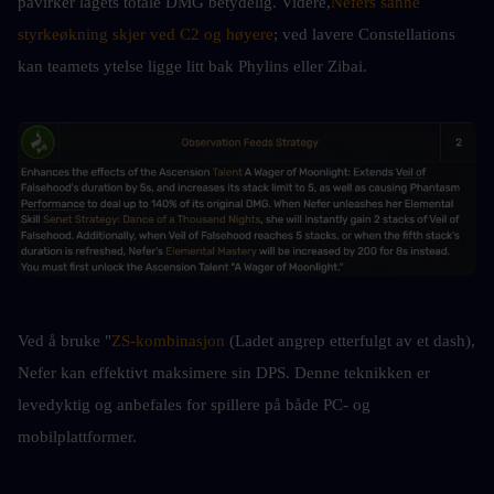
påvirker lagets totale DMG betydelig. Videre,
Nefers sanne 
styrkeøkning skjer ved C2 og høyere
; ved lavere Constellations 
kan teamets ytelse ligge litt bak Phylins eller Zibai.
Ved å bruke "
ZS-kombinasjon
 (Ladet angrep etterfulgt av et dash), 
Nefer kan effektivt maksimere sin DPS. Denne teknikken er 
levedyktig og anbefales for spillere på både PC- og 
mobilplattformer.