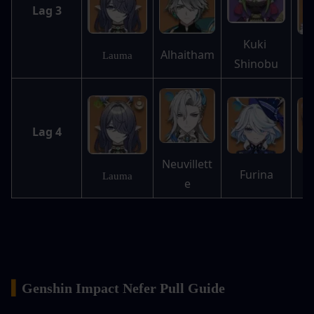
Lag 3
Kuki 
Alhaitham
Lauma
Shinobu
Lag 4
Neuvillett
Furina
Lauma
e
▍
Genshin Impact Nefer Pull Guide