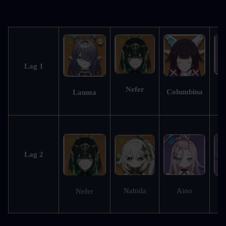
Lag 1
Nefer
Columbina
Lauma
S
Lag 2
Aino
Nahida
Nefer
S