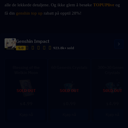
alle de lekkede detaljene. Og ikke glem å besøke 
TOPUPlive
 og 
få din 
genshin top up 
rabatt på opptil 28%!
Genshin Impact
5.0
923.8k+ sold
Blessing of the
60 Genesis Crystals
300+30 Genesis
Welkin Moon
Crystals
SOLD OUT
SOLD OUT
SOLD OUT
4.99
0.99
4.99
$
$
$
Kjøp nå
Kjøp nå
Kjøp nå