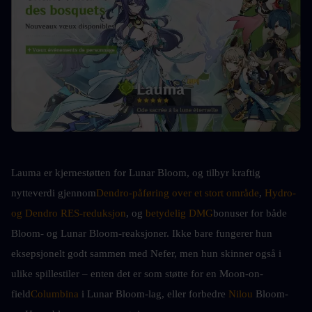
Lauma er kjernestøtten for Lunar Bloom, og tilbyr kraftig 
nytteverdi gjennom
Dendro-påføring over et stort område
, 
Hydro- 
og Dendro RES-reduksjon
, og 
betydelig DMG
bonuser for både 
Bloom- og Lunar Bloom-reaksjoner. Ikke bare fungerer hun 
eksepsjonelt godt sammen med Nefer, men hun skinner også i 
ulike spillestiler – enten det er som støtte for en Moon-on-
field
Columbina
 i Lunar Bloom-lag, eller forbedre 
Nilou
 Bloom- 