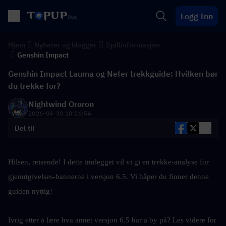
Logg Inn
Hjem
Nyheter og blogger
Spillinformasjon
Genshin Impact
Genshin Impact Lauma og Nefer trekkguide: Hvilken bør
du trekke for?
Nightwind Ororon
2026-04-30 10:16:56
Del til
Hilsen, reisende! I dette innlegget vil vi gi en trekke-analyse for 
gjenutgivelses-bannerne i versjon 6.5. Vi håper du finner denne 
guiden nyttig!
Ivrig etter å lære hva annet versjon 6.5 har å by på? Les videre for 