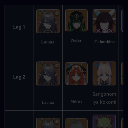
Lag 1
Nefer
Columbina
Lauma
S
Lag 2
Sangonom
Nilou
iya Kokomi
N
Lauma