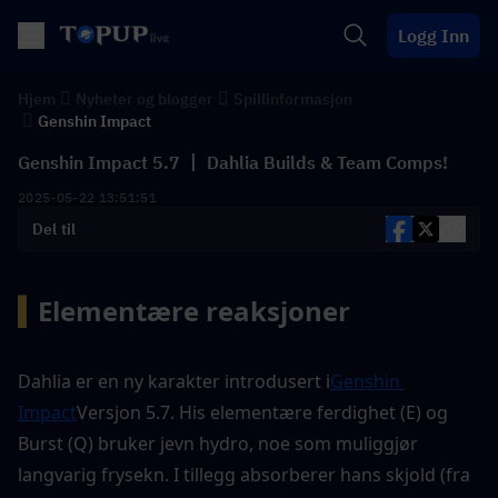
Logg Inn
Hjem
Nyheter og blogger
Spillinformasjon
Genshin Impact
Genshin Impact 5.7 丨 Dahlia Builds & Team Comps!
2025-05-22 13:51:51
Del til
▍
Elementære reaksjoner 
Dahlia er en ny karakter introdusert i
Genshin 
Impact
Versjon 5.7. His elementære ferdighet (E) og 
Burst (Q) bruker jevn hydro, noe som muliggjør 
langvarig frysekn. I tillegg absorberer hans skjold (fra 