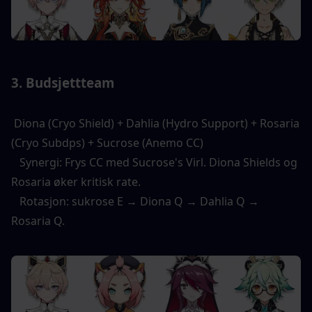
3. Budsjettteam 
 Diona (Cryo Shield) + Dahlia (Hydro Support) + Rosaria 
(Cryo Subdps) + Sucrose (Anemo CC) 
   Synergi: Frys CC med Sucrose's Virl. Diona Shields og 
Rosaria øker kritisk rate. 
   Rotasjon: sukrose E → Diona Q → Dahlia Q → 
Rosaria Q. 