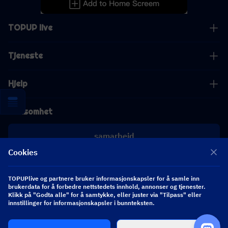
TOPUP live
Tjeneste
Hjelp
Virksomhet
samarbeid
Cookies
[email protected]
[email protected]
TOPUPlive og partnere bruker informasjonskapsler for å samle inn
brukerdata for å forbedre nettstedets innhold, annonser og tjenester.
Klikk på "Godta alle" for å samtykke, eller juster via "Tilpass" eller
innstillinger for informasjonskapsler i bunnteksten.
Følg oss