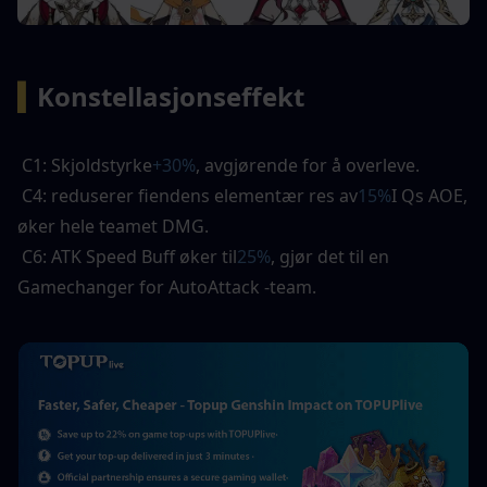
▍
Konstellasjonseffekt
 C1: Skjoldstyrke
+30%
, avgjørende for å overleve. 
 C4: reduserer fiendens elementær res av
15%
I Qs AOE, 
øker hele teamet DMG. 
 C6: ATK Speed ​​Buff øker til
25%
, gjør det til en 
Gamechanger for AutoAttack -team.  