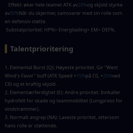
   Effekt: øker hele teamet ATK av
20%
og skjold styrke 
av
30%
Når du skjermer, samsvarer med sin rolle som 
en defensiv støtte. 
 Substatprioritet: HP%> Energilading> EM> DEF%. 
▍
Talentprioritering
1. Elemental Burst (Q): Høyeste prioritet. Gir "West 
Wind's Favor" buff (ATK Speed ​​+
15%
på C0, +
25%
ved 
C6) og et kraftig skjold. 
2. Elementærferdighet (E): Andre prioritet. Innkaller 
hydrofelt for skade og teammobilitet (Longpress for 
vindstrømmer). 
3. Normalt angrep (NA): Laveste prioritet, ettersom 
hans rolle er støttende. 