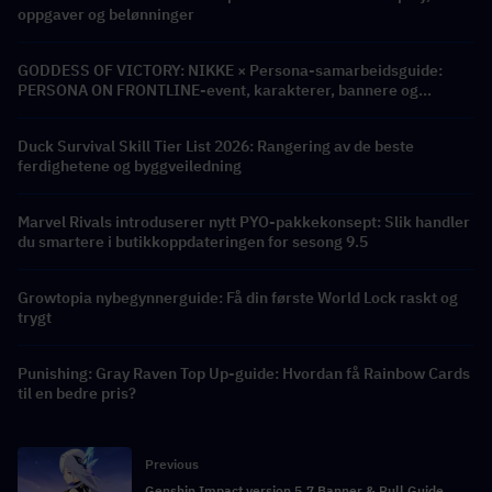
oppgaver og belønninger
GODDESS OF VICTORY: NIKKE × Persona-samarbeidsguide:
PERSONA ON FRONTLINE-event, karakterer, bannere og
belønninger
Duck Survival Skill Tier List 2026: Rangering av de beste
ferdighetene og byggveiledning
Marvel Rivals introduserer nytt PYO-pakkekonsept: Slik handler
du smartere i butikkoppdateringen for sesong 9.5
Growtopia nybegynnerguide: Få din første World Lock raskt og
trygt
Punishing: Gray Raven Top Up-guide: Hvordan få Rainbow Cards
til en bedre pris?
Previous
Genshin Impact versjon 5.7 Banner & Pull Guide