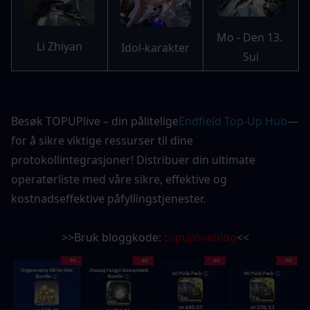
Mo - Den 13. 
Li Zhiyan
Idol-karakter
Sui
Besøk TOPUPlive – din pålitelige
Endfield Top-Up Hub
—
for å sikre viktige ressurser til dine 
protokollintegrasjoner! Distribuer din ultimate 
operatørliste med våre sikre, effektive og 
kostnadseffektive påfyllingstjenester.
>>Bruk bloggkode: 
topupliveblog
<<