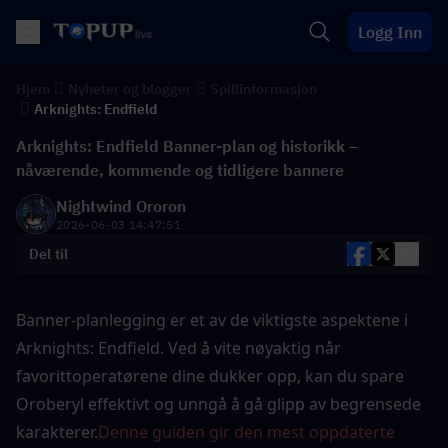
Logg Inn
Hjem
Nyheter og blogger
Spillinformasjon
Arknights: Endfield
Arknights: Endfield Banner-plan og historikk –
nåværende, kommende og tidligere bannere
Nightwind Ororon
2026-06-03 14:47:51
Del til
Banner-planlegging er et av de viktigste aspektene i 
Arknights: Endfield. Ved å vite nøyaktig når 
favorittoperatørene dine dukker opp, kan du spare 
Oroberyl effektivt og unngå å gå glipp av begrensede 
karakterer.
Denne guiden gir den mest oppdaterte 