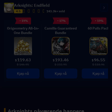
Arknights: Endfield
4.5
143.3k+ sold
- 19%
- 17%
- 19%
Origeometry All-In-
Camille Guaranteed
60 Pulls Pack
One Bundle
Bundle
119.63
193.46
96.55
$
$
$
$ 146.95
$ 232.95
$ 118.96
Kjøp nå
Kjøp nå
Kjøp nå
▍
Arknights nåværende bannere