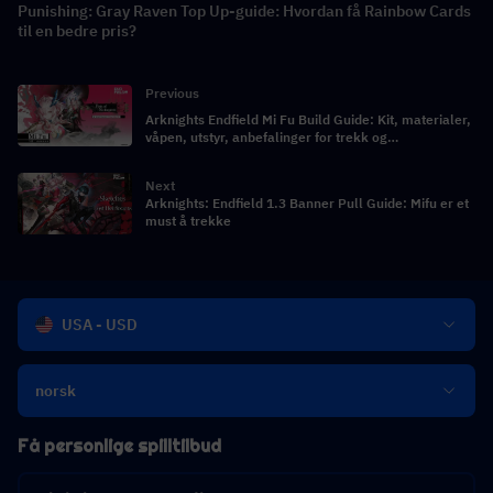
Punishing: Gray Raven Top Up-guide: Hvordan få Rainbow Cards
til en bedre pris?
Previous
Arknights Endfield Mi Fu Build Guide: Kit, materialer,
våpen, utstyr, anbefalinger for trekk og
lagsammensetninger
Next
Arknights: Endfield 1.3 Banner Pull Guide: Mifu er et
must å trekke
USA - USD
norsk
Få personlige spilltilbud