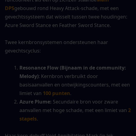
DPS
gebouwd rond Heavy Attack-schade, met een 
gevechtssysteem dat wisselt tussen twee houdingen: 
Azure Sword Stance en Feather Sword Stance.
Twee kernbronsystemen ondersteunen haar 
gevechtscyclus:
Resonance Flow (Bijnaam in de community: 
Melody)
: Kernbron verbruikt door 
basisaanvallen en ontwijkingscounters, met een 
limiet van 
100 punten
.
Azure Plume:
 Secundaire bron voor zware 
aanvallen met hoge schade, met een limiet van 
2 
stapels
.
Haar kern-debuff Void Annihilation Mark (in lek-