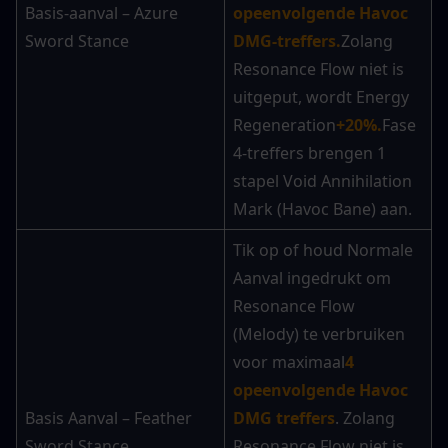
Basis-aanval – Azure 
opeenvolgende Havoc 
Sword Stance
DMG-treffers.
Zolang 
Resonance Flow niet is 
uitgeput, wordt Energy 
Regeneration
+20%.
Fase 
4-treffers brengen 1 
stapel Void Annihilation 
Mark (Havoc Bane) aan.
Tik op of houd Normale 
Aanval ingedrukt om 
Resonance Flow 
(Melody) te verbruiken 
voor maximaal
4 
opeenvolgende Havoc 
Basis Aanval – Feather 
DMG treffers
. Zolang 
Sword Stance
Resonance Flow niet is 