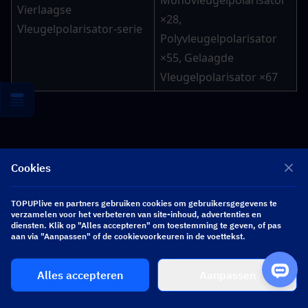
Monovleugelpolarisator 
Vierlaagse 
×28, 
Vleugelpolarisator-serie
Polyvleugelpolarisator 
×55, Gelaagde 
Vleugelpolarisator ×67
1. Materialen voor personage-ascensie
Cookies
Ascensie ontgrendelt de levelcap en de groei van 
TOPUPlive en partners gebruiken cookies om gebruikersgegevens te
verzamelen voor het verbeteren van site-inhoud, advertenties en
basisstatistieken; dit is je hoogste prioriteit om te 
diensten. Klik op "Alles accepteren" om toestemming te geven, of pas
verzamelen vóór de patch.
aan via "Aanpassen" of de cookievoorkeuren in de voettekst.
Alles accepteren
Aanpassen
Materiaal
Totaal nodig