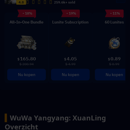
4.8
259.6k+ sold
- 18%
- 19%
- 11%
All-In-One Bundle
Lunite Subscription
60 Lunites
165.80
4.05
0.89
$
$
$
$ 200.94
$ 4.99
$ 0.99
Nu kopen
Nu kopen
Nu kopen
▍
WuWa Yangyang: XuanLing 
Overzicht