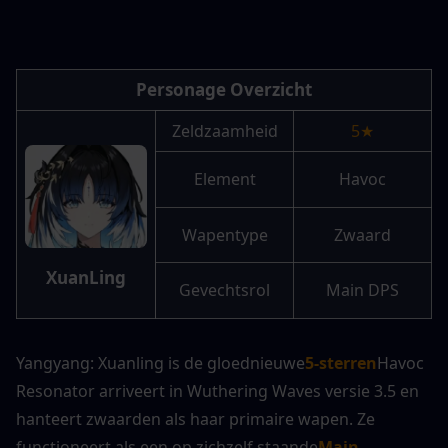
Personage Overzicht
Zeldzaamheid
5★
Element
Havoc
Wapentype
Zwaard
XuanLing
Gevechtsrol
Main DPS
Yangyang: Xuanling is de gloednieuwe
5-sterren
Havoc 
Resonator arriveert in Wuthering Waves versie 3.5 en 
hanteert zwaarden als haar primaire wapen. Ze 
functioneert als een op zichzelf staande
Main 