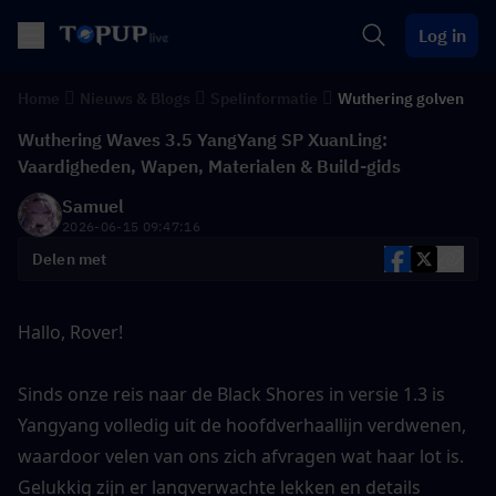
Log in
Home
Nieuws & Blogs
Spelinformatie
Wuthering golven
Wuthering Waves 3.5 YangYang SP XuanLing:
Vaardigheden, Wapen, Materialen & Build-gids
Samuel
2026-06-15 09:47:16
Delen met
Hallo, Rover!
Sinds onze reis naar de Black Shores in versie 1.3 is 
Yangyang volledig uit de hoofdverhaallijn verdwenen, 
waardoor velen van ons zich afvragen wat haar lot is. 
Gelukkig zijn er langverwachte lekken en details 