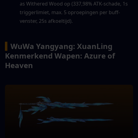
as Withered Wood op (337,98% ATK-schade, 1s 
triggerlimiet, max. 5 oproepingen per buff-
venster, 25s afkoeltijd).
▍
WuWa Yangyang: XuanLing 
Kenmerkend Wapen: Azure of 
Heaven