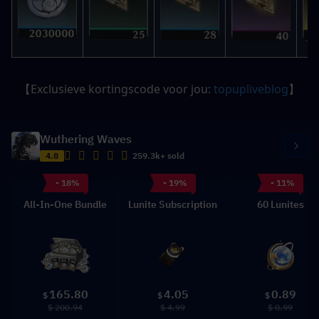
【Exclusieve kortingscode voor jou: 
topupliveblog
】
Wuthering Waves
4.8
259.3k+ sold
- 18%
- 19%
- 11%
All-In-One Bundle
Lunite Subscription
60 Lunites
165.80
4.05
0.89
$
$
$
$ 200.94
$ 4.99
$ 0.99