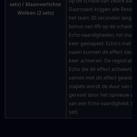
op de schade van zware aanva
sets
) / 
Maanverlichte 
Daarnaast krijgen alle Resonat
Wolken (2 sets
)
het team 30 seconden lang ee
bonus van 4% op de schade v
Echo-vaardigheden, tot maxim
keer gestapeld. Echo's met de
naam kunnen dit effect slecht
keer activeren. De registratie
Echo die dit effect activeert, 
samen met dit effect gewist. Bi
stapels wordt de duur van dit 
gereset door het opnieuw act
van een Echo-vaardigheid. (3-
set)