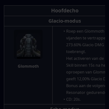
Hoofdecho
Glacio-modus
Roep een Glommoth op
vijanden te vertrappen,
273.60% Glacio DMG 
toebrengt.
Het activeren van de Ou
Skill binnen 15s na het 
Glommoth
oproepen van Glommot
geeft 12,00% Glacio DM
Bonus aan de volgende
Resonator gedurende 1
CD: 20s.