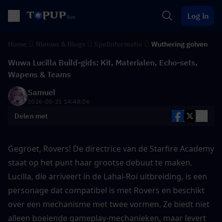
Log in
Home
Nieuws & Blogs
Spelinformatie
Wuthering golven
Wuwa Lucilla Build-gids: Kit, Materialen, Echo-sets,
Wapens & Teams
Samuel
2026-05-21 14:48:06
Delen met
Gegroet, Rovers! De directrice van de Starfire Academy 
staat op het punt haar grootse debuut te maken. 
Lucilla, die arriveert in de Lahai-Roi uitbreiding, is een 
personage dat compatibel is met Rovers en beschikt 
over een mechanisme met twee vormen. Ze biedt niet 
alleen boeiende gameplay-mechanieken, maar levert 