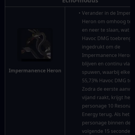
Echo-modus
Verander in de Imperm
Heron om omhoog te vl
en neer te slaan, wat 3
Havoc DMG toebrengt.
ingedrukt om de 
Impermanence Heron t
blijven en continu vlam
Impermanence Heron
spuwen, waarbij elke aa
55,73% Havoc DMG toeb
Zodra de eerste aanval 
vijand raakt, krijgt het 
personage 10 Resonanc
Energy terug. Als het hu
personage binnen de 
volgende 15 seconden 