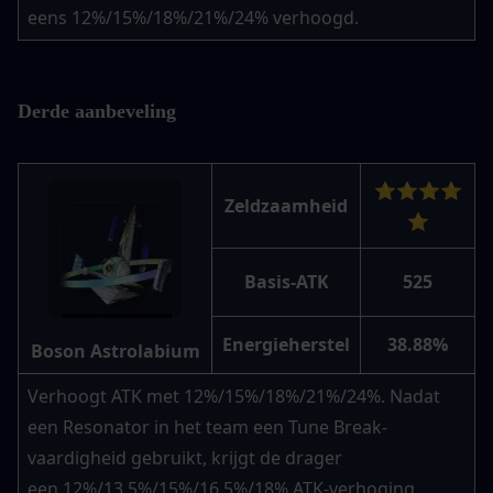
eens 12%/15%/18%/21%/24% verhoogd.
Derde aanbeveling
⭐⭐⭐⭐
Zeldzaamheid
⭐
Basis-ATK
525
Energieherstel
38.88%
Boson Astrolabium
Verhoogt ATK met 12%/15%/18%/21%/24%. Nadat 
een Resonator in het team een Tune Break-
vaardigheid gebruikt, krijgt de drager 
een 12%/13,5%/15%/16,5%/18% ATK-verhoging 