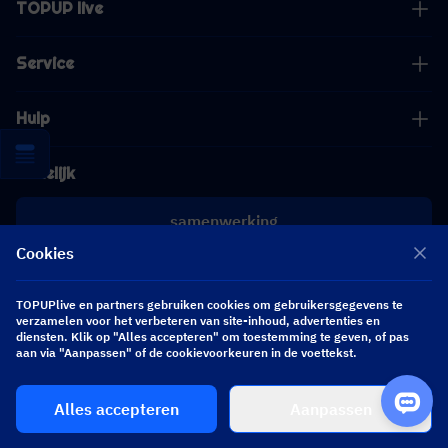
TOPUP live
Service
Hulp
Zakelijk
samenwerking
Cookies
[email protected]
[email protected]
TOPUPlive en partners gebruiken cookies om gebruikersgegevens te
verzamelen voor het verbeteren van site-inhoud, advertenties en
diensten. Klik op "Alles accepteren" om toestemming te geven, of pas
Volg ons
aan via "Aanpassen" of de cookievoorkeuren in de voettekst.
Alles accepteren
Aanpassen
Copyright 2026 SEA WHALE TECHNOLOGY PTE.LTD. All Rights Reserved.