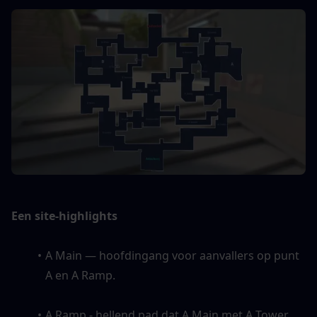
Een site-highlights
A Main — hoofdingang voor aanvallers op punt 
A en A Ramp. 
A Ramp - hellend pad dat A Main met A Tower 