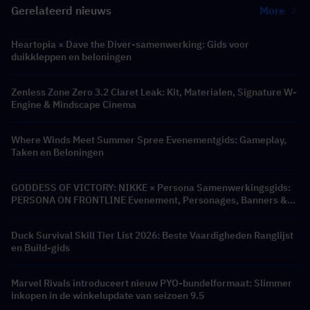
Gerelateerd nieuws
More
Heartopia × Dave the Diver-samenwerking: Gids voor
duikkleppen en beloningen
Zenless Zone Zero 3.2 Claret Leak: Kit, Materialen, Signature W-
Engine & Mindscape Cinema
Where Winds Meet Summer Spree Evenementgids: Gameplay,
Taken en Beloningen
GODDESS OF VICTORY: NIKKE × Persona Samenwerkingsgids:
PERSONA ON FRONTLINE Evenement, Personages, Banners &
Beloningen
Duck Survival Skill Tier List 2026: Beste Vaardigheden Ranglijst
en Build-gids
Marvel Rivals introduceert nieuw PYO-bundelformaat: Slimmer
inkopen in de winkelupdate van seizoen 9.5