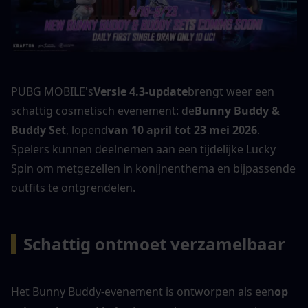
PUBG MOBILE's
Versie 4.3-update
brengt weer een 
schattig cosmetisch evenement: de
Bunny Buddy & 
Buddy Set
, lopend
van 10 april tot 23 mei 2026
. 
Spelers kunnen deelnemen aan een tijdelijke Lucky 
Spin om metgezellen in konijnenthema en bijpassende 
outfits te ontgrendelen.
▍
Schattig ontmoet verzamelbaar
Het Bunny Buddy-evenement is ontworpen als een
op 