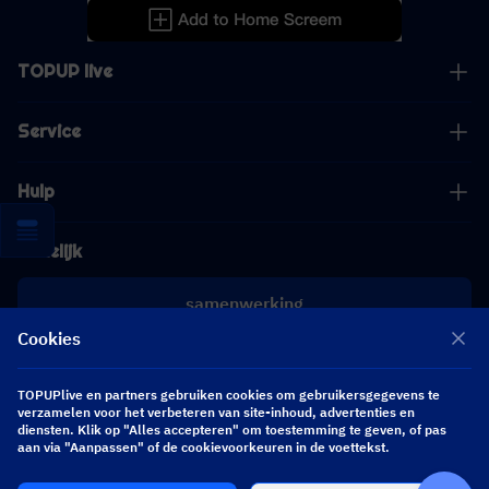
TOPUP live
Service
Hulp
Zakelijk
samenwerking
Cookies
[email protected]
[email protected]
TOPUPlive en partners gebruiken cookies om gebruikersgegevens te
verzamelen voor het verbeteren van site-inhoud, advertenties en
diensten. Klik op "Alles accepteren" om toestemming te geven, of pas
aan via "Aanpassen" of de cookievoorkeuren in de voettekst.
Volg ons