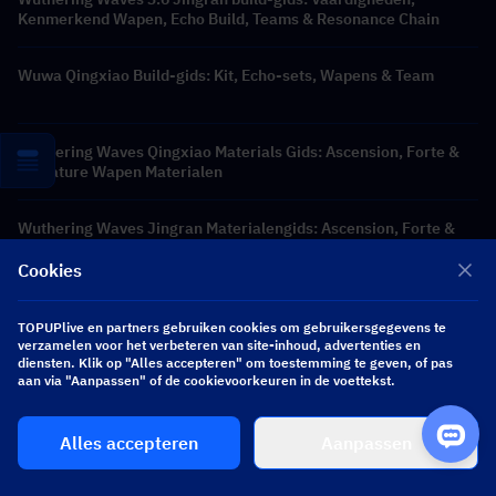
Kenmerkend Wapen, Echo Build, Teams & Resonance Chain
Wuwa Qingxiao Build-gids: Kit, Echo-sets, Wapens & Team
Wuthering Waves Qingxiao Materials Gids: Ascension, Forte &
Signature Wapen Materialen
Wuthering Waves Jingran Materialengids: Ascension, Forte &
Signature Wapenmaterialen
Cookies
Previous
TOPUPlive en partners gebruiken cookies om gebruikersgegevens te
Honkai: Star Rail Versie 4.5 Banner Leaks: Robin SP
verzamelen voor het verbeteren van site-inhoud, advertenties en
(Robin Summeretto) & Aventurine SP (Aventurine
diensten. Klik op "Alles accepteren" om toestemming te geven, of pas
Waveflair)
aan via "Aanpassen" of de cookievoorkeuren in de voettekst.
Next
Honkai Star Rail 4.3 Leaks: SP Blade Kit & Banners
Alles accepteren
Aanpassen