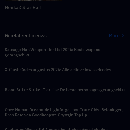
Honkai: Star Rail
Gerelateerd nieuws
More
Sausage Man Weapon Tier List 2026: Beste wapens
gerangschikt
X-Clash Codes augustus 2026: Alle actieve inwisselcodes
Blood Strike Striker Tier List: De beste personages gerangschikt
Once Human Dreamtide Lightforge Loot Crate Gids: Beloningen,
Drop Rates en Goedkoopste Crystgin Top Up
Wuthering Waves 3.6 Jingran build-gids: Vaardigheden,