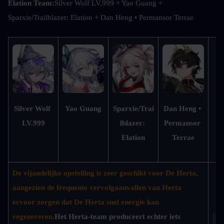
Elation Team:
Silver Wolf LV.999 + Yao Guang + 
Sparxie/Trailblazer: Elation + Dan Heng • Permansor Terrae
Bu
Silver Wolf 
Yao Guang
Sparxie/Trai
Dan Heng • 
LV.999
lblazer: 
Permansor 
Elation
Terrae
De vijandelijke opstelling is zeer geschikt voor De Herta, 
aangezien de frequente vervolgaanvallen van Herta 
ervoor zorgen dat De Herta snel energie kan 
regenereren.
Het Herta-team produceert echter iets 