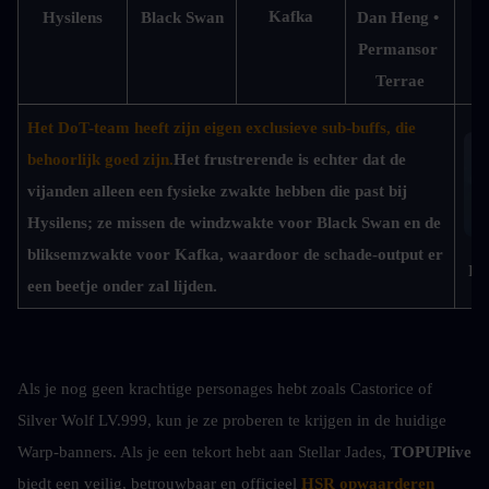
Kafka
Hysilens
Black Swan
Dan Heng • 
Permansor 
Terrae
Het DoT-team heeft zijn eigen exclusieve sub-buffs, die 
behoorlijk goed zijn.
Het frustrerende is echter dat de 
vijanden alleen een fysieke zwakte hebben die past bij 
Hysilens; ze missen de windzwakte voor Black Swan en de 
bliksemzwakte voor Kafka, waardoor de schade-output er 
Imp
een beetje onder zal lijden.
Als je nog geen krachtige personages hebt zoals Castorice of 
Silver Wolf LV.999, kun je ze proberen te krijgen in de huidige 
Warp-banners. Als je een tekort hebt aan Stellar Jades, 
TOPUPlive
biedt een veilig, betrouwbaar en officieel 
HSR opwaarderen