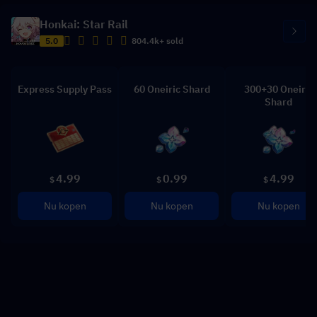
Honkai: Star Rail
5.0
804.4k+ sold
Express Supply Pass
60 Oneiric Shard
300+30 Oneiric
Shard
4.99
0.99
4.99
$
$
$
Nu kopen
Nu kopen
Nu kopen