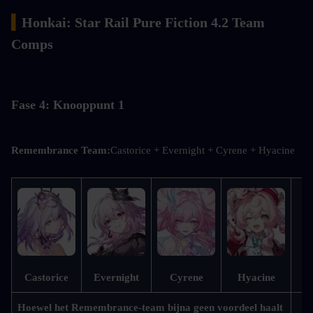
▍
Honkai: Star Rail Pure Fiction 4.2 Team 
Comps
Fase 4: Knooppunt 1
Remembrance Team:
Castorice + Evernight + Cyrene + Hyacine
Bu
Castorice
Evernight
Cyrene
Hyacine
Hoewel het Remembrance-team bijna geen voordeel haalt 