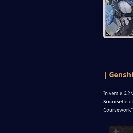
| Genshi
In versie 6.2 
Sucrose
heb 
Coursework", 