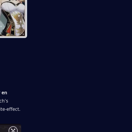
 en 
h's 
te-effect.