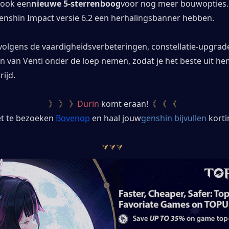
 ook een
nieuwe 5-sterrenboog
voor nog meer bouwopties.
 Genshin Impact versie 6.2 een herhalingsbanner hebben.
volgens de vaardigheidsverbeteringen, constellatie-upgrade
 van Venti onder de loep nemen, zodat je het beste uit he
rijd.
》 》 》
Durin
 komt eraan!
《 《 《
et te bezoeken
Bovenop
en haal jouw
genshin bijvullen
 korti
⮛⮛⮛