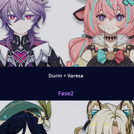
Durin + Varesa
Fase2