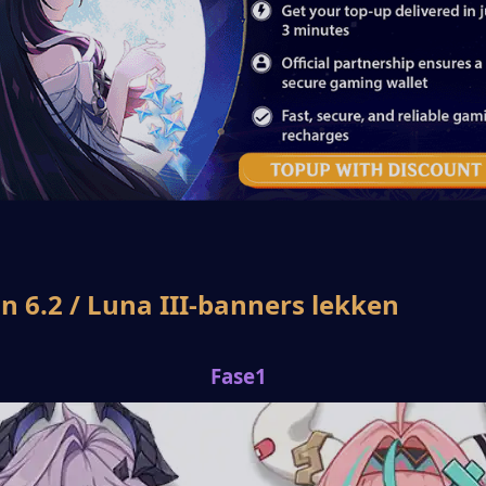
n 6.2 / Luna III-banners lekken
Fase1