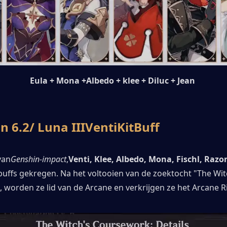
 Eula + Mona +Albedo + klee + Diluc + Jean
n 6.2
/ Luna III
Venti
Kit
Buff
van
Genshin-impact
,
Venti, Klee, Albedo, Mona, Fischl, Razor
buffs gekregen. Na het voltooien van de zoektocht "The Witc
worden ze lid van de Arcane en verkrijgen ze het Arcane Ri