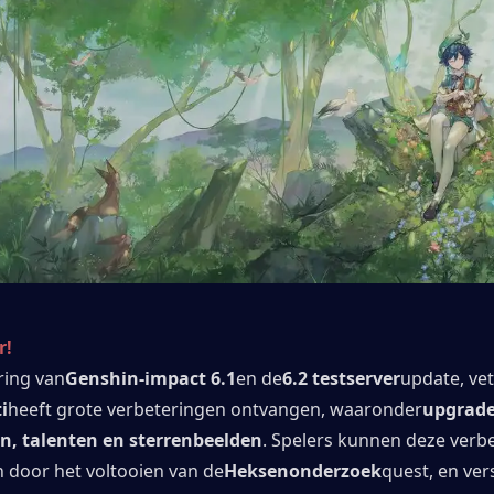
r!
ring van
Genshin-impact 6.1
en de
6.2 testserver
update, vet
i
heeft grote verbeteringen ontvangen, waaronder
upgrades
n, talenten en sterrenbeelden
. Spelers kunnen deze verbe
 door het voltooien van de
Heksenonderzoek
quest, en vers