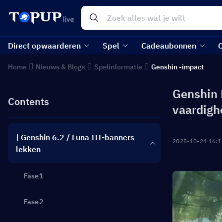
Direct opwaarderen
Spel
Cadeaubonnen
Home
Nieuws & Blogs
Spelinformatie
Genshin -impact
Genshin L
Contents
vaardigh
| Genshin 6.2 / Luna III-banners
2025-10-24 16:1
lekken
Fase1
Fase2