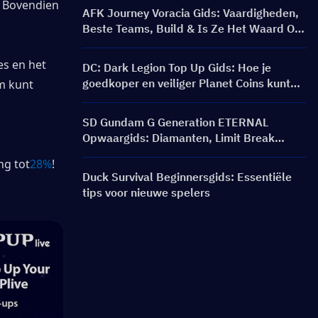
 Bovendien 
AFK Journey Voracia Gids: Vaardigheden,
Beste Teams, Build & Is Ze Het Waard Om
Te Puller?
s en het 
DC: Dark Legion Top Up Gids: Hoe je
goedkoper en veiliger Planet Coins kunt
m kunt 
kopen
SD Gundam G Generation ETERNAL
Opwaargids: Diamanten, Limit Break
Packs, Prijzen en Opwaardeermethoden
ng tot
28%
!
Duck Survival Beginnersgids: Essentiële
tips voor nieuwe spelers