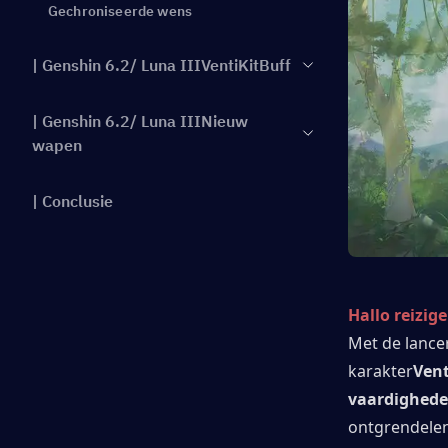
Gechroniseerde wens
| Genshin 6.2/ Luna IIIVentiKitBuff
| Genshin 6.2/ Luna IIINieuw
wapen
| Conclusie
Hallo reizige
Met de lance
karakter
Vent
vaardighede
ontgrendelen