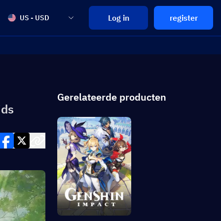
Log in
register
US - USD
Gerelateerde producten
ids