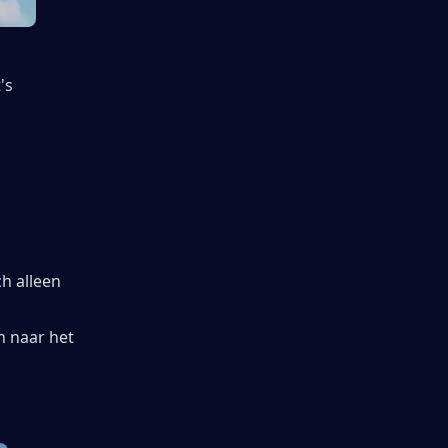
s 
h alleen 
 naar het 