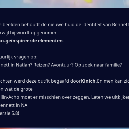
e beelden behoudt de nieuwe huid de identiteit van Bennett'
erwijl hij wordt opgenomen
an-geïnspireerde elementen
.
uurlijk vragen op:
nett in Natlan? Reizen? Avontuur? Op zoek naar familie?
chten werd deze outfit begaafd door
Kinich,
En men kan zic
n wat de grote
lin-Acho moet er misschien over zeggen. Laten we uitkijken
Bennett in NA
ersie 5.8!