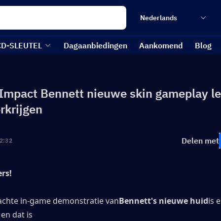
Nederlands
CD-SLEUTEL
Dagaanbiedingen
Aankomend
Blog
Impact Bennett nieuwe skin gameplay le
rkrijgen
Delen met
2:32
ers!
chte in-game demonstratie van
Bennett's nieuwe huid
is e
 en dat is