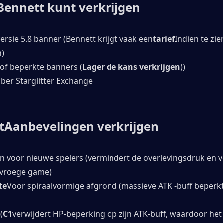
Bennett kunt verkrijgen
versie 5.8 banner (Bennett krijgt vaak een
tarief
Indien te zien
)
 of beperkte banners (
Lager de kans verkrijgen
))
ber Starglitter Exchange
t
Aanbevelingen verkrijgen
in voor nieuwe spelers (vermindert de overlevingsdruk en v
 vroege game)
te
Voor spiraalvormige afgrond (massieve ATK -buff beperkt
((
C1
verwijdert HP-beperking op zijn ATK-buff, waardoor he