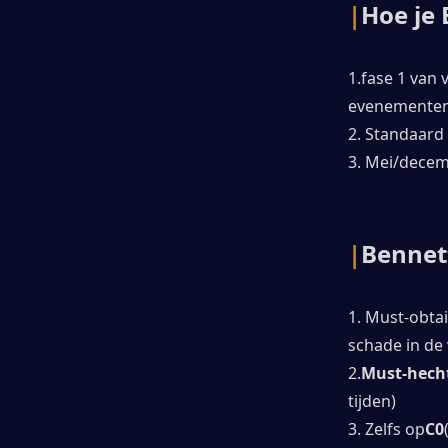
|
Hoe je 
1.fase 1 van 
evenementen
2. Standaard
3. Mei/decem
|
Bennet
1. Must-obta
schade in de
2.
Must-hech
tijden)
3. Zelfs op
C0