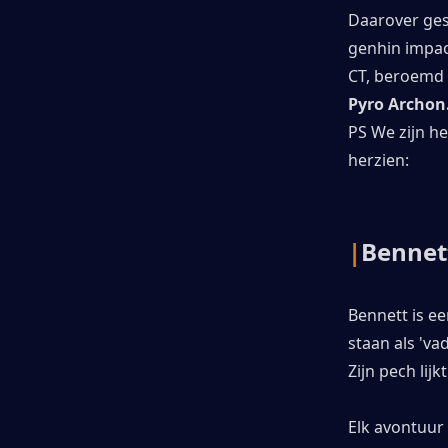
Daarover ges
genhin impa
CT, beroemd o
Pyro Archon
PS We zijn he
herzien:
|
Bennet
Bennett is e
staan als 'vad
Zijn pech lij
Elk avontuur 