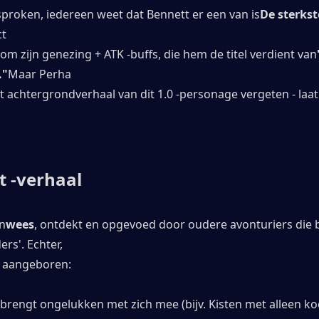
proken, iedereen weet dat Bennett er een van is
De sterks
ct
m zijn genezing + ATK -buffs, die hem de titel verdient van
."
Maar Perha
t achtergrondverhaal van dit 1.0 -personage vergeten - laat 
t -verhaal
en
wees
, ontdekt en opgevoed door oudere avonturiers die 
ers'. Echter,
kt aangeboren:
brengt ongelukken met zich mee (bijv. Kisten met alleen koo