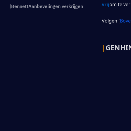
vrij
om te ver
|BennettAanbevelingen verkrijgen
Volgen [
Bov
|
GENHI