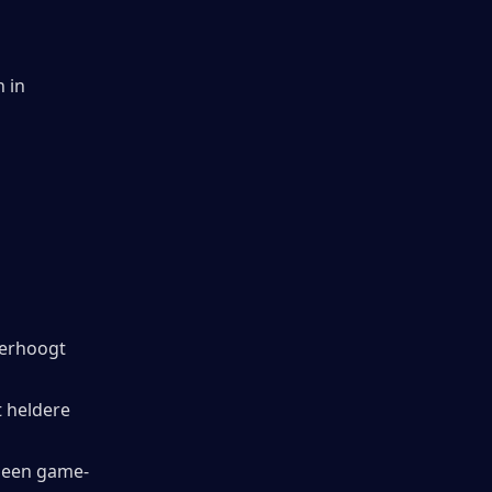
 in 
erhoogt 
 heldere 
t een game-