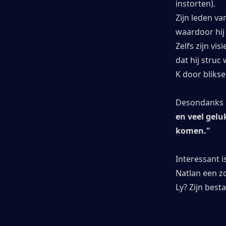
instorten).
Zijn leden va
waardoor hij 
Zelfs zijn vi
dat hij struc
K door bliks
Desondanks b
en veel gelu
komen."
Interessant i
Natlan een z
Ly? Zijn best