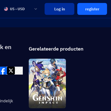
Log in
register
US - USD
k en
Gerelateerde producten
indelijk 