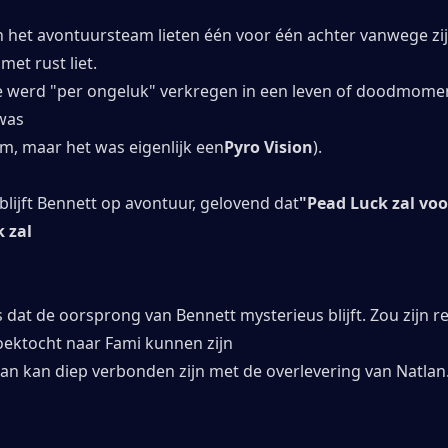
n het avontuursteam lieten één voor één achter vanwege zij
met rust liet.
sie werd "per ongeluk" verkregen in een leven of doodmoment
 was
em, maar het was eigenlijk een
Pyro Vision
).
lijft Bennett op avontuur, gelovend dat
"Pead Luck zal voo
k zal
s dat de oorsprong van Bennett mysterieus blijft. Zou zijn re
oektocht naar Fami kunnen zijn
aan kan diep verbonden zijn met de overlevering van Natlan