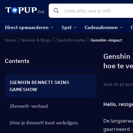
Direct opwaarderen
Spel
Cadeaubonnen
Home
Nieuws & Blogs
Spelinformatie
Genshin -impact
Genshin 
Contents
hoe te ve
|GENHIN BENNETT SKINS
2025-07-15 10:5
GAMESHOW
Hallo, reizig
|Bennett -verhaal
De langverwa
|Hoe je Bennett kunt verkrijgen
gearriveerd -