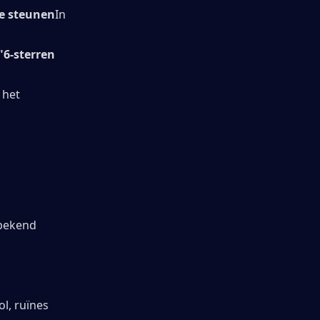
te steunen
In 
"6-sterren 
het 
bekend 
l, ruïnes 