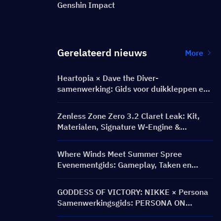
Genshin Impact
Gerelateerd nieuws
More
Heartopia × Dave the Diver-
samenwerking: Gids voor duikkleppen en
beloningen
Zenless Zone Zero 3.2 Claret Leak: Kit,
Materialen, Signature W-Engine &
Mindscape Cinema
Where Winds Meet Summer Spree
Evenementgids: Gameplay, Taken en
Beloningen
GODDESS OF VICTORY: NIKKE × Persona
Samenwerkingsgids: PERSONA ON
FRONTLINE Evenement, Personages,