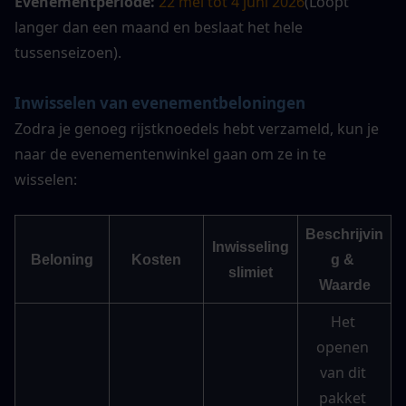
Evenementperiode: 
22 mei tot 4 juni 2026
(Loopt 
langer dan een maand en beslaat het hele 
tussenseizoen).
Inwisselen van evenementbeloningen
Zodra je genoeg rijstknoedels hebt verzameld, kun je 
naar de evenementenwinkel gaan om ze in te 
wisselen:
Beschrijvin
Inwisseling
Beloning
Kosten
g & 
slimiet
Waarde
Het 
openen 
van dit 
pakket 