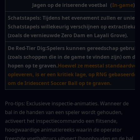
Jagen op de iriserende voetbal（
In-game
)
Schatstapels:
Schatstapels
 willekeurig verschijnen op extractiekaa
(zoals de vernieuwde Zero Dam en Layali Grove).
De Red-Tier Dig:
Spelers kunnen gereedschap gebruike
(zoals schoppen die in de game te vinden zijn) om dez
hopen op te graven.
Hoewel ze meestal standaardvoo
opleveren, is er een kritiek lage, op RNG gebaseerde 
om de Iridescent Soccer Ball op te graven.
Pro-tips: Exclusieve inspectie-animaties. Wanneer de 
bal in de handen van een speler wordt gehouden, 
activeert het inspectiecommando een flitsende, 
hoogwaardige animatiereeks waarin de operator 
freestyle voetbaltrucs uitvoert (hooghouden en de bal 