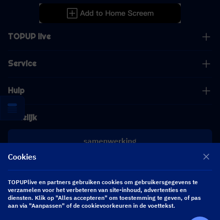
TOPUP live
Service
Hulp
Zakelijk
samenwerking
Cookies
[email protected]
[email protected]
TOPUPlive en partners gebruiken cookies om gebruikersgegevens te
verzamelen voor het verbeteren van site-inhoud, advertenties en
diensten. Klik op "Alles accepteren" om toestemming te geven, of pas
aan via "Aanpassen" of de cookievoorkeuren in de voettekst.
Volg ons