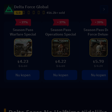
Delta Force Global
5.0
416.2k+ sold
- 37%
- 37%
- 39%
Season Pass
Season Pass
Season Pass Delt
Warfare Special
Operations Special
Force Deluxe
4.23
4.22
5.70
$
$
$
$ 6.69
$ 6.69
$ 9.29
Nu kopen
Nu kopen
Nu kopen