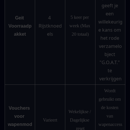
geeft je 
een 
4 
5 keer per 
Geit 
willekeurig
Rijstknoed
week (Max 
Voorraadp
e kans om 
els
akket
20 totaal)
het rode 
verzamelo
bject 
"G.O.A.T." 
te 
verkrijgen
Wordt 
gebruikt om 
de kosten 
Vouchers 
Wekelijkse / 
van 
voor 
Varieert
Dagelijkse 
wapenmod
wapenaccess
reset