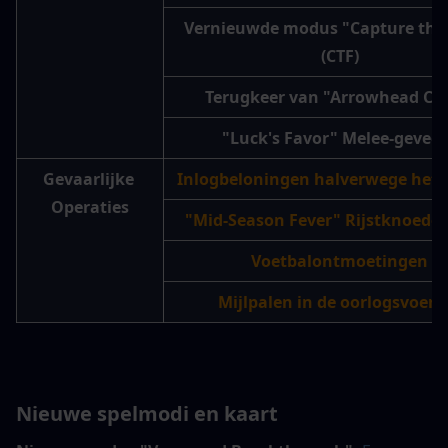
Vernieuwde modus "Capture the 
(CTF)
Terugkeer van "Arrowhead Cl
"Luck's Favor" Melee-gevec
Gevaarlijke 
Inlogbeloningen halverwege het 
Operaties
"Mid-Season Fever" Rijstknoedel
Voetbalontmoetingen
Mijlpalen in de oorlogsvoeri
Nieuwe spelmodi en kaart