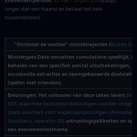
Evenementperiode:
22 mei – 29 juni 2026
(Loopt 
langer dan een maand en beslaat het hele 
tussenseizoen).
"Ontmoet de voetbal"-missietrajecten (
Buiten het
Missietypes:
Deze omvatten cumulatieve speeltijd, het
behalen van een specifiek aantal uitschakelingen, 
succesvolle extracties en teamgebaseerde doelstellin
(spelen met vrienden).
Beloningen
: Het voltooien van deze taken levert 
Eve
EXP, waarmee exclusieve beloningen worden ontgren
zoals vouchers voor wapenaanpassingen (Armament
Vouchers), operator-XP
, uitrustingspakketten en spr
een evenemententhema.