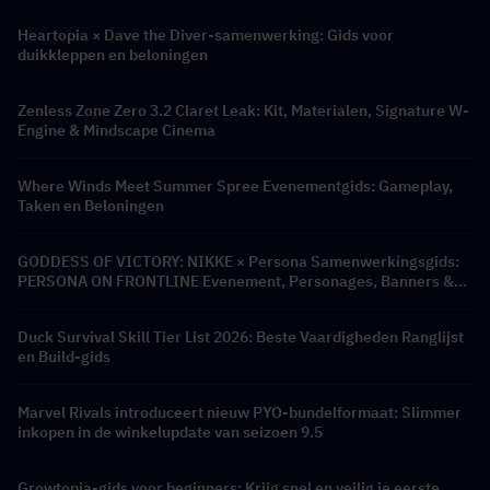
Heartopia × Dave the Diver-samenwerking: Gids voor
duikkleppen en beloningen
Zenless Zone Zero 3.2 Claret Leak: Kit, Materialen, Signature W-
Engine & Mindscape Cinema
Where Winds Meet Summer Spree Evenementgids: Gameplay,
Taken en Beloningen
GODDESS OF VICTORY: NIKKE × Persona Samenwerkingsgids:
PERSONA ON FRONTLINE Evenement, Personages, Banners &
Beloningen
Duck Survival Skill Tier List 2026: Beste Vaardigheden Ranglijst
en Build-gids
Marvel Rivals introduceert nieuw PYO-bundelformaat: Slimmer
inkopen in de winkelupdate van seizoen 9.5
Growtopia-gids voor beginners: Krijg snel en veilig je eerste