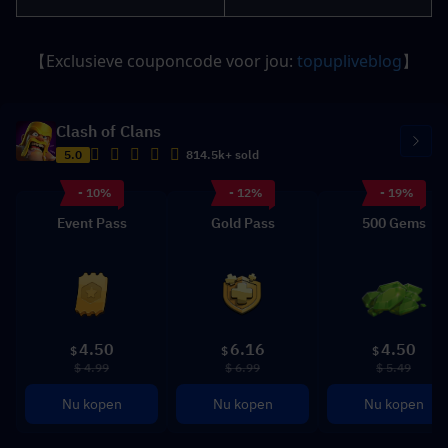
【Exclusieve couponcode voor jou: 
topupliveblog
】
Clash of Clans
5.0
814.5k+ sold
- 10%
- 12%
- 19%
Event Pass
Gold Pass
500 Gems
4.50
6.16
4.50
$
$
$
$ 4.99
$ 6.99
$ 5.49
Nu kopen
Nu kopen
Nu kopen