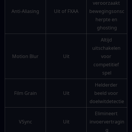
veroorzaakt 
Anti-Aliasing
Uit of FXAA
bewegingsonsc
herpte en 
ghosting
Altijd 
uitschakelen 
Motion Blur
Uit
voor 
competitief 
spel
Helderder 
Film Grain
Uit
beeld voor 
doelwitdetectie
Elimineert 
VSync
Uit
invoervertragin
g