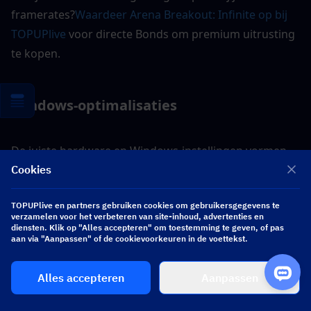
framerates?
Waardeer Arena Breakout: Infinite op bij 
TOPUPlive
 voor directe Bonds om premium uitrusting 
te kopen.
Windows-optimalisaties
De juiste hardware en Windows-instellingen vormen 
Cookies
de basis voor een soepele gameplay. Naast de 
instellingen in de game zelf biedt Windows 
TOPUPlive en partners gebruiken cookies om gebruikersgegevens te
verschillende prestatieverbeteringen:
verzamelen voor het verbeteren van site-inhoud, advertenties en
diensten. Klik op "Alles accepteren" om toestemming te geven, of pas
aan via "Aanpassen" of de cookievoorkeuren in de voettekst.
Schakel de Gamemodus in:
1. Druk op de Windows-toets + I om Instellingen te 
Alles accepteren
Aanpassen
openen
2. Klik op Gamen