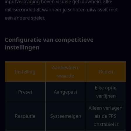
inputvertraging boven visuele getrouwheid. Elke 
milliseconde telt wanneer je schoten uitwisselt met 
een andere speler.
Configuratie van competitieve 
instellingen
Aanbevolen 
Instelling
Reden
waarde
Elke optie 
Preset
Aangepast
verfijnen
Alleen verlagen 
Resolutie
Systeemeigen
als de FPS 
onstabiel is