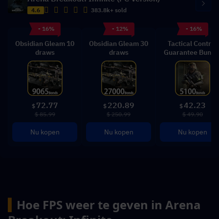
4.6
383.8k+ sold
- 16%
- 12%
- 16%
Obsidian Gleam 10
Obsidian Gleam 30
Tactical Control
draws
draws
Guarantee Bundl
72.77
220.89
42.23
$
$
$
$ 85.99
$ 250.99
$ 49.90
Nu kopen
Nu kopen
Nu kopen
▍
Hoe FPS weer te geven in Arena 