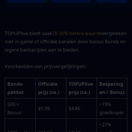
TOPUPlive biedt vaak
20-30% betere waarde
vergeleken 
met in-game of officiële kanalen door bonus Bonds en 
lagere basisprijzen aan te bieden.
Voorbeelden van prijsvergelijkingen:
Bonds-
Officiële 
TOPUPlive 
Besparing
pakket
prijs (ca.)
prijs (ca.)
en / Bonus
500 + 
~19% 
$5.99
$4.86
Bonus
goedkoper
~21% 