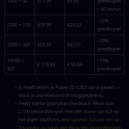
1000 + 40
$11.99
$9.49
goedkoper 
+ 40 bonus
~22% 
2500 + 125
$29.99
$23.52
goedkoper
~20% 
5000 + 300
$59.99
$47.01
goedkoper
10000 + 
~19% 
€ 119,99
€ 96,84
800
goedkoper
Je hoeft alleen je Player ID (UID) op te geven — 
nooit je wachtwoord of inloggegevens.
Heeft sterke gebruikersfeedback: Meer dan 
2.100 beoordelingen met een score van 5,0 op 
het eigen platform, en
ongeveer 4,0 sterren op 
Trustpilot op basis van bijna 900 beoordelingen
. 