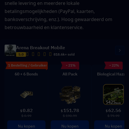
snelle levering en meerdere lokale 
betalingsmogelijkheden (PayPal, kaarten, 
bankoverschrijving, enz.). Hoog gewaardeerd om 
betrouwbaarheid en klantenservice.
Arena Breakout Mobile
5.0
818.6k+ sold
1 Bestelling / Gebruiker
- 21%
- 22%
60 + 6 Bonds
All Pack
Biological Hazar
0.82
151.78
62.56
$
$
$
$ 0.99
$ 190.99
$ 79.99
Nu kopen
Nu kopen
Nu kopen