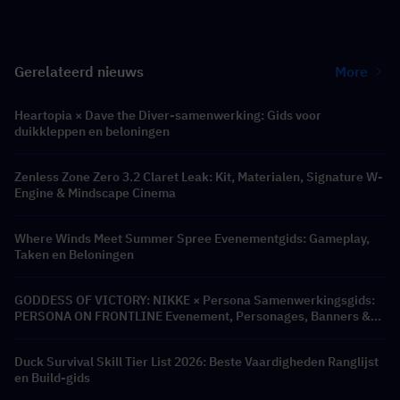
Gerelateerd nieuws
More
Heartopia × Dave the Diver-samenwerking: Gids voor
duikkleppen en beloningen
Zenless Zone Zero 3.2 Claret Leak: Kit, Materialen, Signature W-
Engine & Mindscape Cinema
Where Winds Meet Summer Spree Evenementgids: Gameplay,
Taken en Beloningen
GODDESS OF VICTORY: NIKKE × Persona Samenwerkingsgids:
PERSONA ON FRONTLINE Evenement, Personages, Banners &
Beloningen
Duck Survival Skill Tier List 2026: Beste Vaardigheden Ranglijst
en Build-gids