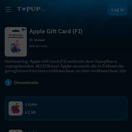
Log in
Apple Gift Card (FI)
Globaal
428.1k+ sold
Herinnering: Apple Gift Card (FI) verkocht door Topuplive is
regiogebonden. ALLEEN voor Apple-accounts die in Finland zijn
geregistreerd en niet-restitueerbaar en niet-restitueerbaar zijn
1
Denominatie
2 EURO
2.50
$