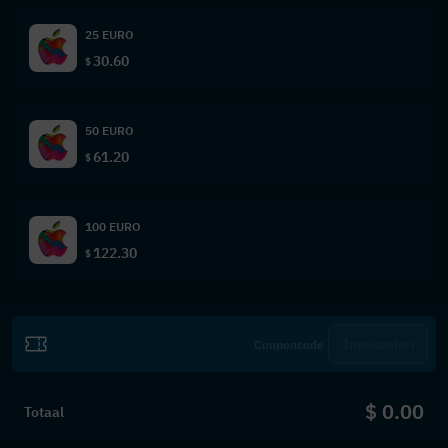
25 EURO
30.60
$
50 EURO
61.20
$
100 EURO
122.30
$
Inwisselen
$ 0.00
Totaal