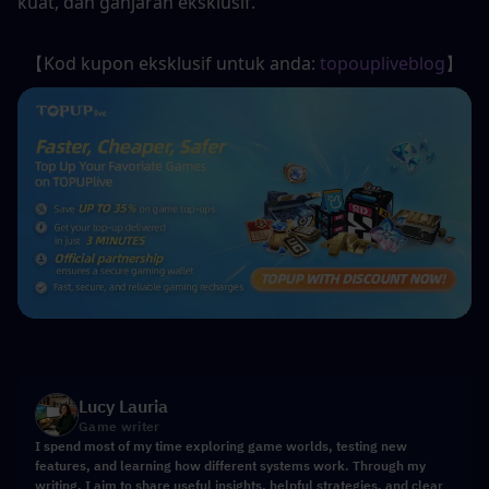
kuat, dan ganjaran eksklusif.
【Kod kupon eksklusif untuk anda: 
topoupliveblog
】
Lucy Lauria
Game writer
I spend most of my time exploring game worlds, testing new
features, and learning how different systems work. Through my
writing, I aim to share useful insights, helpful strategies, and clear