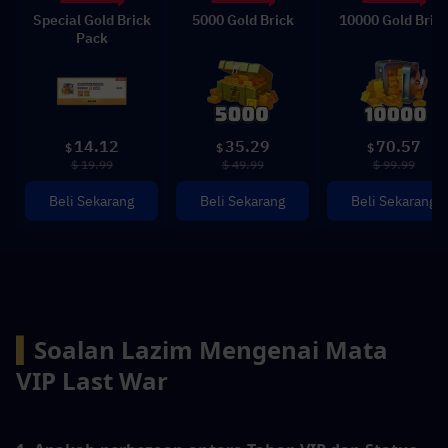
Special Gold Brick
5000 Gold Brick
10000 Gold Bric
Pack
14.12
35.29
70.57
$
$
$
$ 19.99
$ 49.99
$ 99.99
Beli Sekarang
Beli Sekarang
Beli Sekarang
▍
Soalan Lazim Mengenai Mata 
VIP Last War