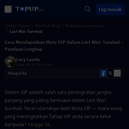
Log masuk
Laman Utama
Berita & Blog
Maklumat permainan
Last War Survival
Cara Mendapatkan Mata VIP dalam Last War: Survival –
Panduan Lengkap
Lucy Lauria
2026-04-17 16:43:53
Kongsi ke
Sistem VIP adalah salah satu peningkatan jangka 
panjang yang paling berkuasa dalam Last War: 
Survival. Teras utamanya ialah Mata VIP — mata wang 
yang meningkatkan Tahap VIP anda secara kekal 
daripada
1 hingga 18
.