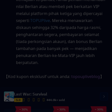
nilai Berlian atau membeli pek berkaitan VIP 
melalui platform pihak ketiga yang dipercayai 
seperti 
TOPUPlive
. Mereka menawarkan 
diskaun sehingga 32% daripada harga rasmi, 
penghantaran segera, pembayaran selamat 
(tiada perkongsian akaun), dan bonus Berlian 
tambahan pada banyak pek — menjadikan 
penukaran Berlian-ke-Mata-VIP jauh lebih 
berpatutan.
【Kod kupon eksklusif untuk anda: 
topoupliveblog
】
Last War: Survival
5.0
444.0k+ sold
- 30%
- 30%
- 30%