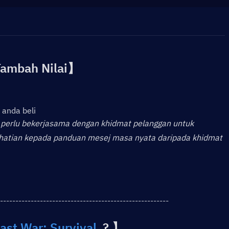
Tambah Nilai】
 anda beli
a perlu bekerjasama dengan khidmat pelanggan untuk 
perhatian kepada panduan mesej masa nyata daripada khidmat 
-------------------------------------------------------
ast War: Survival
  ? 】