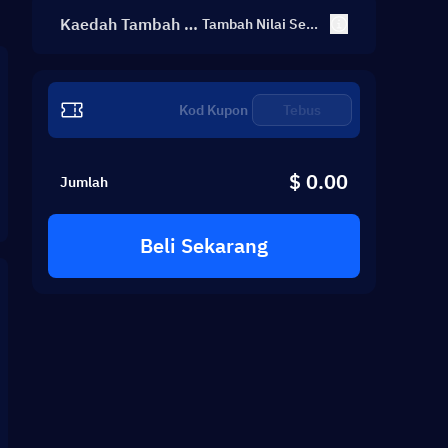
Kaedah Tambah Ni
Tambah Nilai Sen
diri
lai
Tebus
$ 0.00
Jumlah
Beli Sekarang