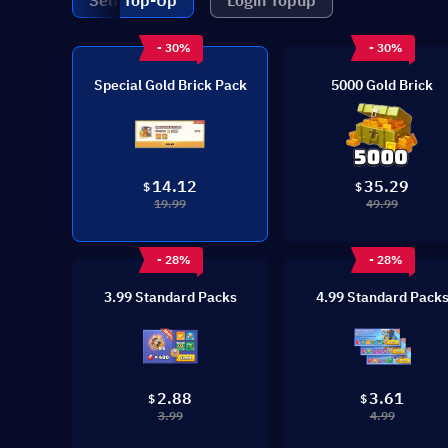
Self Top-Up
Login Topup
- 30%
- 30%
Special Gold Brick Pack
5000 Gold Brick
14.12
35.29
$
$
19.99
49.99
- 28%
- 28%
3.99 Standard Packs
4.99 Standard Pack
2.88
3.61
$
$
3.99
4.99