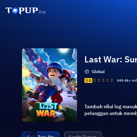
Last War: Sur
Global
5.0
444.4k+ so
Tambah nilai log masu
pelanggan untuk member