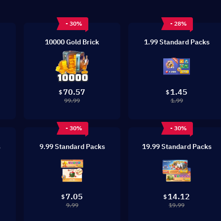
- 30%
- 28%
10000 Gold Brick
1.99 Standard Packs
70.57
1.45
$
$
99.99
1.99
- 30%
- 30%
s
9.99 Standard Packs
19.99 Standard Packs
7.05
14.12
$
$
9.99
19.99