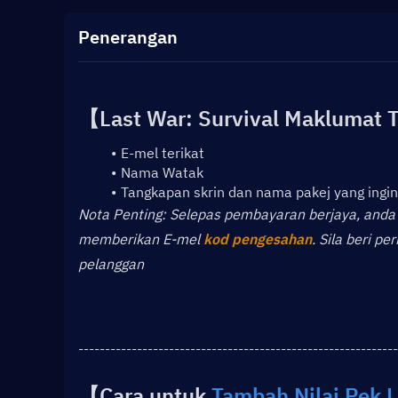
Penerangan
【
Last War: Survival 
Maklumat 
E-mel terikat
Nama Watak
Tangkapan skrin dan nama pakej yang ingin
﻿﻿Nota Penting: Selepas pembayaran berjaya, and
memberikan E-mel 
kod pengesahan
. Sila beri 
pelanggan
------------------------------------------------------------
【Cara untuk 
Tambah Nilai Pek L