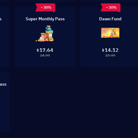
- 30%
- 30%
s
Super Monthly Pass
Dawn Fund
17.64
14.12
$
$
24.99
19.99
ass