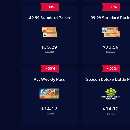
- 30%
- 30%
49.99 Standard Packs
99.99 Standard Pack
35.29
70.59
$
$
49.99
99.99
- 30%
- 30%
ALL Weekly Pass
Season Deluxe Battle P
14.12
14.12
$
$
19.99
19.99