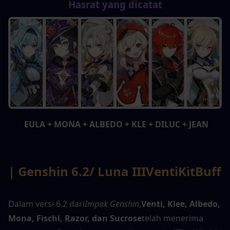
Hasrat yang dicatat
 EULA + MONA + ALBEDO + KLE + DILUC + JEAN
| Genshin 6.2
/ Luna III
Venti
Kit
Buff
Dalam versi 6.2 dari
Impak Genshin
,
Venti, Klee, Albedo, 
Mona, Fischl, Razor, dan Sucrose
telah menerima 