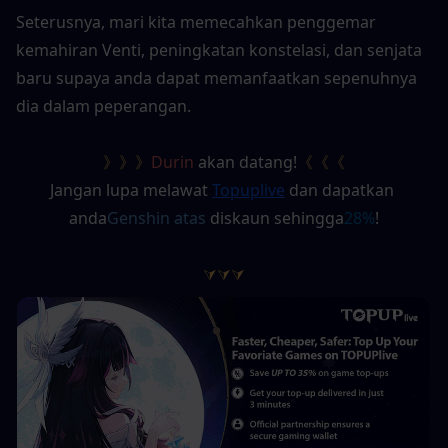
Seterusnya, mari kita memecahkan penggemar 
kemahiran Venti, peningkatan konstelasi, dan senjata 
baru supaya anda dapat memanfaatkan sepenuhnya 
dia dalam peperangan.
》》》
Durin
 akan datang!
《《《
Jangan lupa melawat
Topuplive
dan dapatkan 
anda
Genshin atas
 diskaun sehingga
28%
!
⮛⮛⮛