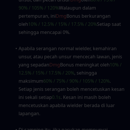
90% / 105% / 120%
Walaupun dalam 
pertempuran, ini
Dmg
Bonus berkurangan 
oleh
10% / 12.5% ​​/ 15% / 17.5% / 20%
Setiap saat 
sehingga mencapai 0%.
Apabila serangan normal wielder, kemahiran 
unsur, atau pecah unsur mencecah lawan, jenis 
yang sepadan
Dmg
Bonus meningkat oleh
10% / 
12.5% ​​/ 15% / 17.5% / 20%
, sehingga 
maksimum
60% / 75% / 90% / 105% / 120%
. 
Setiap jenis serangan boleh mencetuskan kesan 
ini sekali setiap
0.1s
. Kesan ini masih boleh 
mencetuskan apabila wielder berada di luar 
lapangan.
Di samping itu, jika pasukan mempunyai 