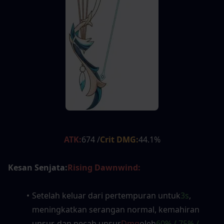
ATK:
674 /
Crit DMG:
44.1%
Kesan Senjata:
Rising Dawnwind:
Setelah keluar dari pertempuran untuk
3s
, 
meningkatkan serangan normal, kemahiran 
unsur, dan pecah unsur
Dmg
oleh
60% / 75% / 