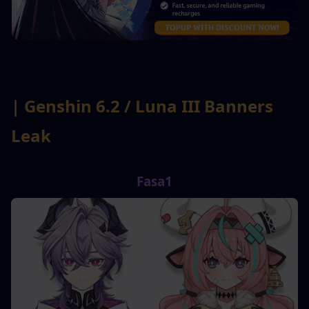
| Genshin 6.2 / Luna III Banners 
Leak
Fasa1