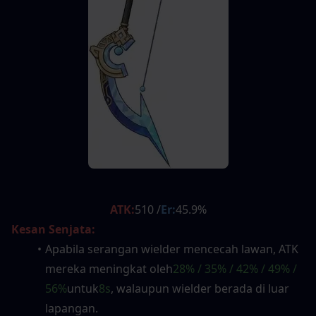
ATK:
510 /
Er:
45.9%
Kesan Senjata:
Apabila serangan wielder mencecah lawan, ATK 
mereka meningkat oleh
28% / 35% / 42% / 49% / 
56%
untuk
8s
, walaupun wielder berada di luar 
lapangan.