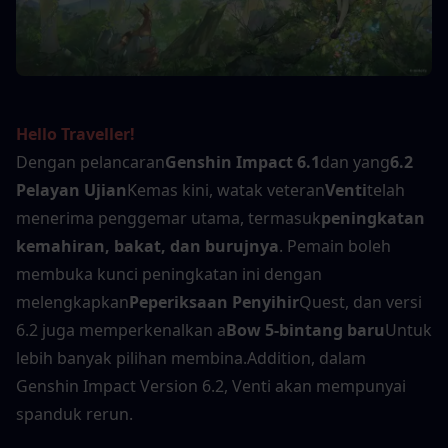
Hello Traveller!
Dengan pelancaran
Genshin Impact 6.1
dan yang
6.2 
Pelayan Ujian
Kemas kini, watak veteran
Venti
telah 
menerima penggemar utama, termasuk
peningkatan 
kemahiran, bakat, dan burujnya
. Pemain boleh 
membuka kunci peningkatan ini dengan 
melengkapkan
Peperiksaan Penyihir
Quest, dan versi 
6.2 juga memperkenalkan a
Bow 5-bintang baru
Untuk 
lebih banyak pilihan membina.Addition, dalam 
Genshin Impact Version 6.2, Venti akan mempunyai 
spanduk rerun.