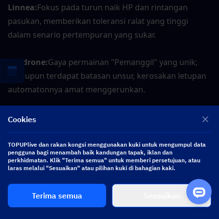
Linnea:
Fokus pada turun naik HP dan rintangan 
pasukan, memberikan toleransi ralat yang tinggi 
dalam senario pertempuran yang sukar.
Sandrone:
Gaya permainan "Pemanggil" yang unik; 
walaupun terdapat batasan unsur, kerosakan letupan 
automatonnya amat menggerunkan.
Cookies
| Kesimpulan
TOPUPlive dan rakan kongsi menggunakan kuki untuk mengumpul data
pengguna bagi menambah baik kandungan tapak, iklan dan
perkhidmatan. Klik "Terima semua" untuk memberi persetujuan, atau
Daripada kepulangan hebat Varka pada 6.4 hingga 
laras melalui "Sesuaikan" atau pilihan kuki di bahagian kaki.
permulaan 6.8, Teyvat berada di ambang era baharu. 
Dengan unit penentu meta seperti Varka, Nicole dan 
Terima semua
Sesuaikan
Alice di kaki langit, tekanan pada Primogems anda 