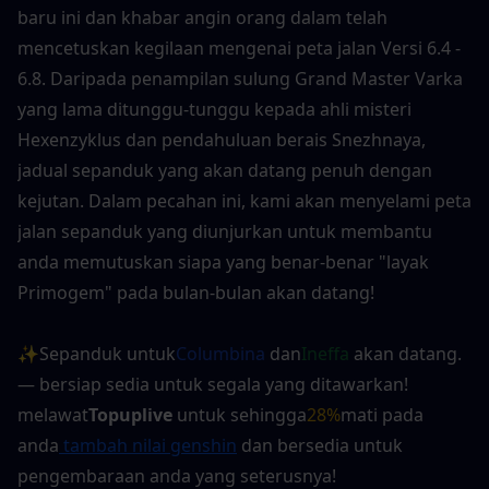
baru ini dan khabar angin orang dalam telah 
mencetuskan kegilaan mengenai peta jalan Versi 6.4 - 
6.8. Daripada penampilan sulung Grand Master Varka 
yang lama ditunggu-tunggu kepada ahli misteri 
Hexenzyklus dan pendahuluan berais Snezhnaya, 
jadual sepanduk yang akan datang penuh dengan 
kejutan. Dalam pecahan ini, kami akan menyelami peta 
jalan sepanduk yang diunjurkan untuk membantu 
anda memutuskan siapa yang benar-benar "layak 
Primogem" pada bulan-bulan akan datang!
✨Sepanduk untuk
Columbina
 dan
Ineffa
 akan datang. 
— bersiap sedia untuk segala yang ditawarkan! 
melawat
Topuplive
 untuk sehingga
28%
mati pada 
anda
 tambah nilai genshin
 dan bersedia untuk 
pengembaraan anda yang seterusnya!