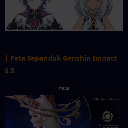
| Peta Sepanduk Genshin Impact 
6.8
Alice