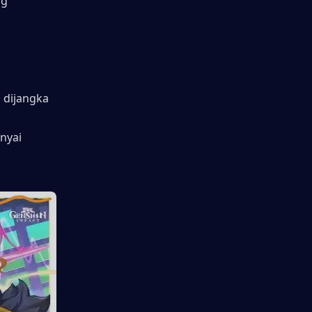
g 
 dijangka 
yai 