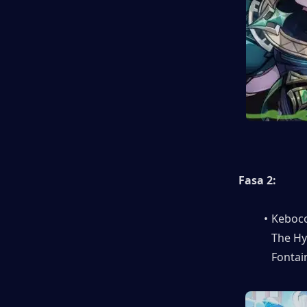
Fasa 2:
Keboco
The Hy
Fontai