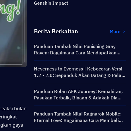
Genshin Impact
Berita Berkaitan
More
Panduan Tambah Nilai Punishing Gray
Raven: Bagaimana Cara Mendapatkan
Rainbow Card dengan Harga Lebih Baik?
Neverness to Everness | Kebocoran Versi
1.2 - 2.0: Sepanduk Akan Datang & Pelan
Hala Tuju!
Panduan Rolan AFK Journey: Kemahiran,
Pasukan Terbaik, Binaan & Adakah Dia
Berbaloi untuk Ditarik?
eaksi bulan 
Panduan Tambah Nilai Ragnarok Mobile:
ringkat 
Eternal Love: Bagaimana Cara Membeli
gkan gaya 
Big Cat Coin pada Harga yang Lebih Baik?