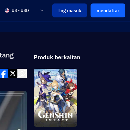
Log masuk
mendaftar
US - USD
tang
Produk berkaitan