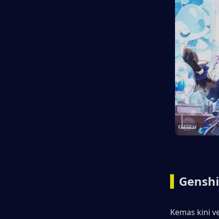
▍
Genshi
Kemas kini v