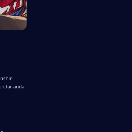
nshin 
endar anda!