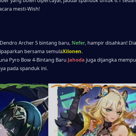
er yang boleh dipercayai, jadual spanduk untuk 6.1 sedan
cara mesti-Wish!
Dendro Archer 5 bintang baru, 
Nefer
, hampir disahkan! Dia
ipaparkan bersama semula
Xilonen
.
na Pyro Bow 4-Bintang Baru 
Jahoda
 juga dijangka mempun
ya pada spanduk ini.