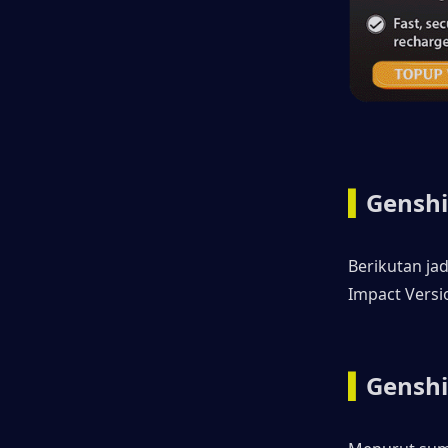
▍
Genshi
Berikutan jad
Impact Versi
▍
Genshi