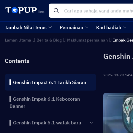
Tambah Nilai Terus
Permainan
Kad hadiah
Laman Utama
Berita & Blog
Maklumat permainan
Impak Ge
Genshin 
Contents
2025-08-29 14:4
▍Genshin Impact 6.1 Tarikh Siaran
▍Genshin Impak 6.1 Kebocoran
Banner
▍Genshin Impak 6.1 watak baru