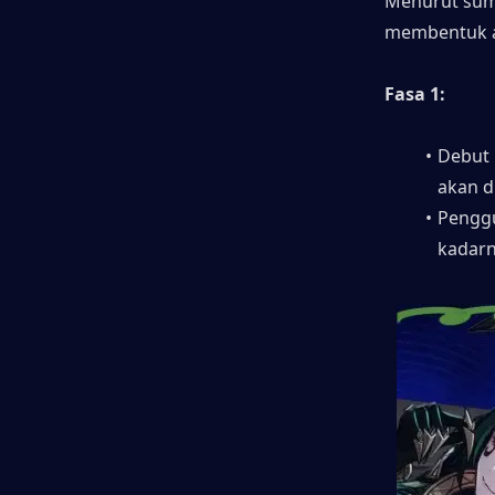
Menurut sumb
membentuk a
Fasa 1:
Debut 
akan d
Penggu
kadarn