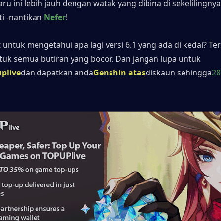
u ini lebih jauh dengan watak yang dibina di sekelilingnya:
i -nantikan 
Nefer
!
untuk mengetahui apa lagi versi 6.1 yang ada di kedai? Ter
k semua butiran yang bocor. Dan jangan lupa untuk 
plive
dan dapatkan anda
Genshin atas
diskaun sehingga
2