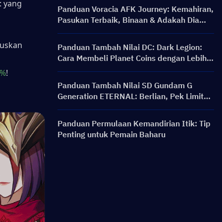
 yang 
Panduan Voracia AFK Journey: Kemahiran,
Pasukan Terbaik, Binaan & Adakah Dia
Berbaloi untuk Diperoleh?
uskan 
Panduan Tambah Nilai DC: Dark Legion:
Cara Membeli Planet Coins dengan Lebih
Murah & Selamat
8%
!
Panduan Tambah Nilai SD Gundam G
Generation ETERNAL: Berlian, Pek Limit
Break, Harga, dan Kaedah Pengecasan
Semula
Panduan Permulaan Kemandirian Itik: Tip
Penting untuk Pemain Baharu