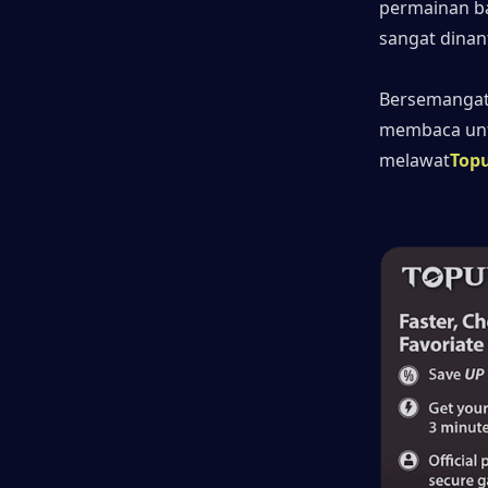
permainan bar
sangat dinant
Bersemangat 
membaca untu
melawat
Topu