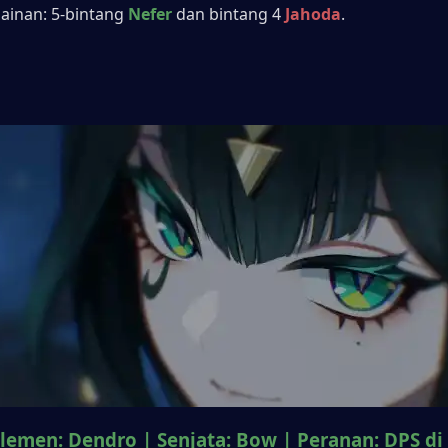
inan: 5-bintang 
Nefer
 dan bintang 4 
Jahoda
.
lemen: Dendro | Senjata: Bow | Peranan: DPS di