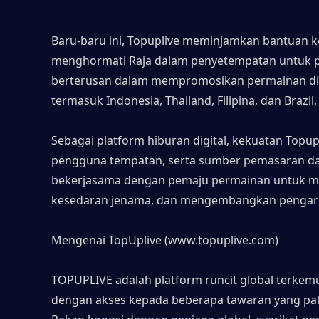
Baru-baru ini, Topuplive meminjamkan bantuan 
menghormati Raja dalam penyetempatan untuk pe
berterusan dalam mempromosikan permainan di p
termasuk Indonesia, Thailand, Filipina, dan Braz
Sebagai platform hiburan digital, kekuatan Top
pengguna tempatan, serta sumber pemasaran dan 
bekerjasama dengan pemaju permainan untuk me
kesedaran jenama, dan mengembangkan pengaru
Mengenai TopUplive (www.topuplive.com)
TOPUPLIVE adalah platform runcit global terkem
dengan akses kepada beberapa tawaran yang pali