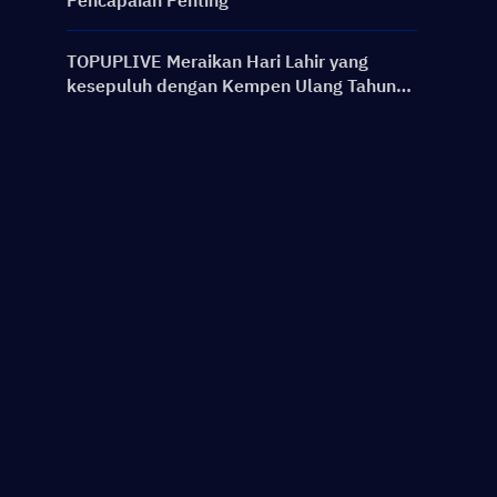
Pencapaian Penting
TOPUPLIVE Meraikan Hari Lahir yang
kesepuluh dengan Kempen Ulang Tahun
Besar