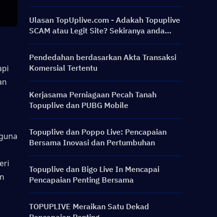
Ulasan TopUplive.com - Adakah Topuplive
SCAM atau Legit Site? Sekiranya anda
menggunakannya?
Pendedahan berdasarkan Akta Transaksi
Komersial Tertentu
pi 
n 
Kerjasama Perniagaan Pecah Tanah
Topuplive dan PUBG Mobile
Topuplive dan Poppo Live: Pencapaian
guna 
Bersama Inovasi dan Pertumbuhan
ri 
Topuplive dan Bigo Live In Mencapai
n 
Pencapaian Penting Bersama
TOPUPLIVE Meraikan Satu Dekad