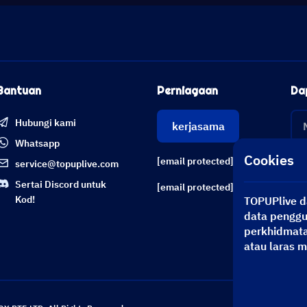
Bantuan
Perniagaan
Da
Hubungi kami
kerjasama
Whatsapp
Cookies
[email protected]
service@topuplive.com
Sertai Discord untuk
[email protected]
Kod!
TOPUPlive d
data penggu
perkhidmata
atau laras m