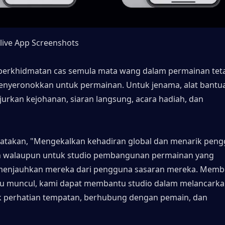
live App Screenshots
erkhidmatan cas semula mata wang dalam permainan teta
nyeronokkan untuk permainan. Untuk jenama, alat bantua
kan kejohanan, siaran langsung, acara hadiah, dan 
nyatakan, "Mengekalkan kehadiran global dan menarik peng
n walaupun untuk studio pembangunan permainan yang 
s menjauhkan mereka dari pengguna sasaran mereka. Membe
u muncul, kami dapat membantu studio dalam melancarka
 perhatian tempatan, berhubung dengan pemain, dan 