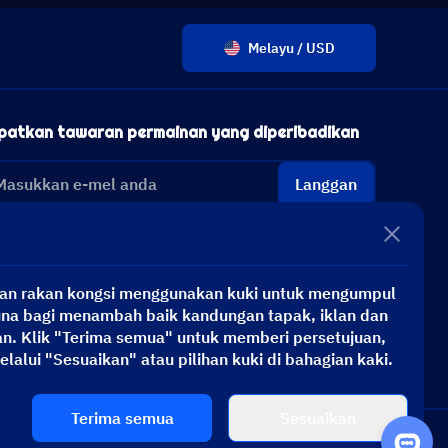
Melayu / USD
patkan tawaran permainan yang diperibadikan
Langgan
an rakan kongsi menggunakan kuki untuk mengumpul
na bagi menambah baik kandungan tapak, iklan dan
n. Klik "Terima semua" untuk memberi persetujuan,
elalui "Sesuaikan" atau pilihan kuki di bahagian kaki.
Terima semua
Sesuaikan