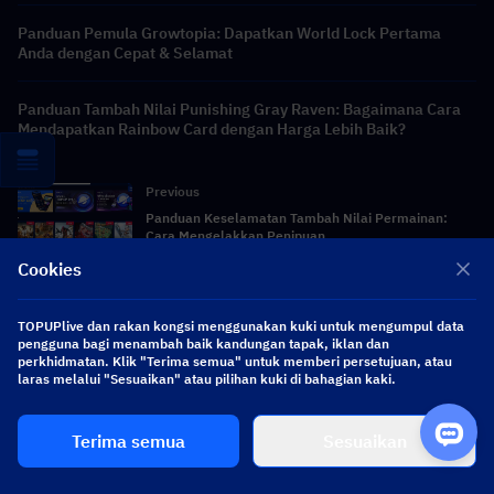
Panduan Pemula Growtopia: Dapatkan World Lock Pertama
Anda dengan Cepat & Selamat
Panduan Tambah Nilai Punishing Gray Raven: Bagaimana Cara
Mendapatkan Rainbow Card dengan Harga Lebih Baik?
Previous
Panduan Keselamatan Tambah Nilai Permainan:
Cara Mengelakkan Penipuan
Cookies
Next
Panduan Silven AFK Journey – Kemahiran, Magic
Charm Terbaik, Keutamaan Senjata EX & Pasukan
TOPUPlive dan rakan kongsi menggunakan kuki untuk mengumpul data
pengguna bagi menambah baik kandungan tapak, iklan dan
perkhidmatan. Klik "Terima semua" untuk memberi persetujuan, atau
laras melalui "Sesuaikan" atau pilihan kuki di bahagian kaki.
AMERIKA SYARIKAT - USD
Terima semua
Sesuaikan
Melayu