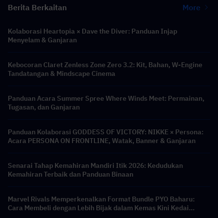
Berita Berkaitan
More
Kolaborasi Heartopia × Dave the Diver: Panduan Injap
Menyelam & Ganjaran
Kebocoran Claret Zenless Zone Zero 3.2: Kit, Bahan, W-Engine
Tandatangan & Mindscape Cinema
Panduan Acara Summer Spree Where Winds Meet: Permainan,
Tugasan, dan Ganjaran
Panduan Kolaborasi GODDESS OF VICTORY: NIKKE × Persona:
Acara PERSONA ON FRONTLINE, Watak, Banner & Ganjaran
Senarai Tahap Kemahiran Mandiri Itik 2026: Kedudukan
Kemahiran Terbaik dan Panduan Binaan
Marvel Rivals Memperkenalkan Format Bundle PYO Baharu:
Cara Membeli dengan Lebih Bijak dalam Kemas Kini Kedai
Musim 9.5