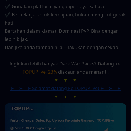
✔ Gunakan platform yang dipercayai sahaja
✔ Berbelanja untuk kemajuan, bukan mengikut gerak 
hati
Bertahan dalam kiamat. Dominasi PvP. Bina dengan 
lebih bijak.
Dan jika anda tambah nilai—lakukan dengan cekap.
Inginkan lebih banyak Dark War Packs? Datang ke 
TOPUPlive
! 
23%
 diskaun anda menanti!
▼　▼　▼
➤　➤　➤ Selamat datang ke TOPUPlive! ➤　➤　➤
▼　▼　▼