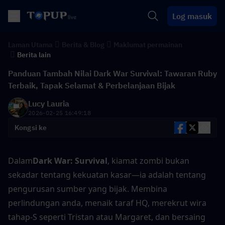
Log masuk
Laman Utama
Berita & Blog
Maklumat permainan
Berita lain
Panduan Tambah Nilai Dark War Survival: Tawaran Ruby
Terbaik, Tapak Selamat & Perbelanjaan Bijak
Lucy Lauria
2026-02-25 16:49:18
Kongsi ke
Dalam
Dark War: Survival
, kiamat zombi bukan 
sekadar tentang kekuatan kasar—ia adalah tentang 
pengurusan sumber yang bijak. Membina 
perlindungan anda, menaik taraf HQ, merekrut wira 
tahap-S seperti Tristan atau Margaret, dan bersaing 